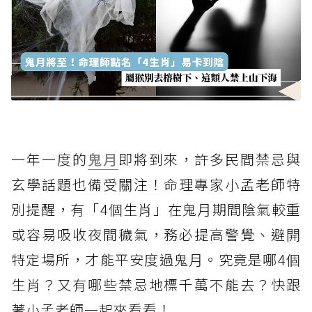
一年一度的
鬼月
即將到來，許多民間禁忌與
玄學話題也備受關注！命理專家小孟老師特
別提醒，有「4個生肖」在鬼月期間陰氣較重
或容易吸收夜間穢氣，務必提高警覺、避開
特定場所，才能平安度過鬼月。究竟是哪4個
生肖？又有哪些禁忌地標千萬不能去？快跟
著小孟老師一起來看看！