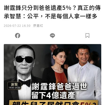
謝霆鋒只分到爸爸遺產5%？真正的傳
承智慧：公平，不是每個人拿一樣多
2026-07-22 16:30
廖嘉紅