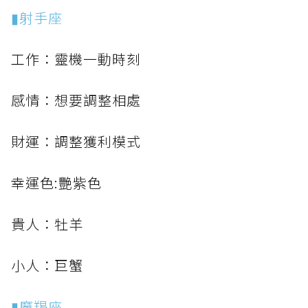
▮射手座
工作：靈機一動時刻
感情：想要調整相處
財運：調整獲利模式
幸運色:艷紫色
貴人：牡羊
小人：巨蟹
▮魔羯座