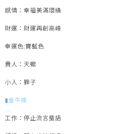
感情：幸福美滿環繞
財運：財運再創高峰
幸運色:寶藍色
貴人：天蠍
小人：獅子
▮金牛座
工作：停止流言蜚語