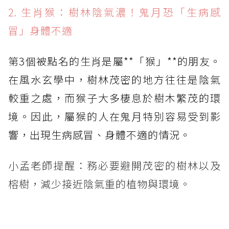
2. 生肖猴：樹林陰氣濃！鬼月恐「生病感
冒」身體不適
第3個被點名的生肖是屬**「猴」**的朋友。
在風水玄學中，樹林茂密的地方往往是陰氣
較重之處，而猴子大多棲息於樹木繁茂的環
境。因此，屬猴的人在鬼月特別容易受到影
響，出現生病感冒、身體不適的情況。
小孟老師提醒：務必要避開茂密的樹林以及
榕樹，減少接近陰氣重的植物與環境。