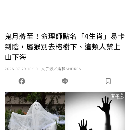
鬼月將至！命理師點名「4生肖」易卡
到陰，屬猴別去榕樹下、這類人禁上
山下海
2026-07-29 18:10
女子漾／編輯ANDREA