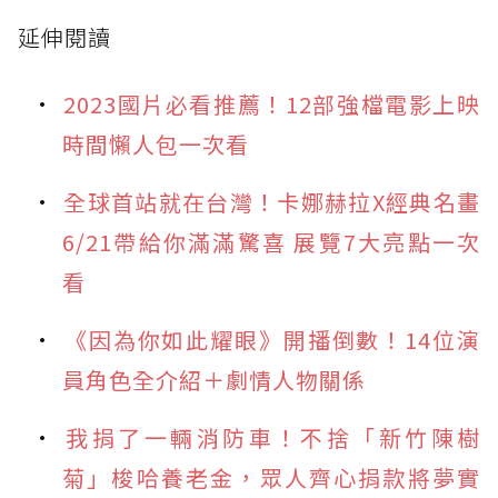
延伸閱讀
2023國片必看推薦！12部強檔電影上映
時間懶人包一次看
全球首站就在台灣！卡娜赫拉X經典名畫
6/21帶給你滿滿驚喜 展覽7大亮點一次
看
《因為你如此耀眼》開播倒數！14位演
員角色全介紹＋劇情人物關係
我捐了一輛消防車！不捨「新竹陳樹
菊」梭哈養老金，眾人齊心捐款將夢實