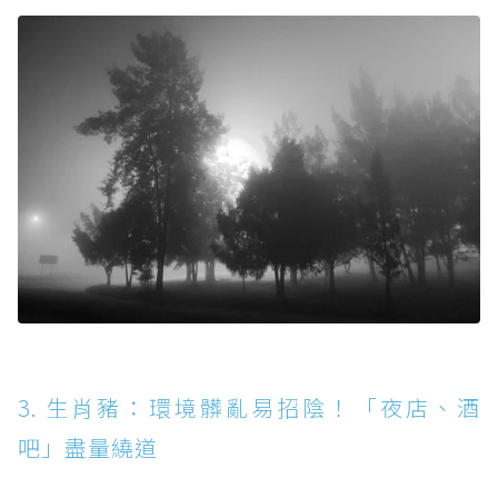
3. 生肖豬：環境髒亂易招陰！「夜店、酒
吧」盡量繞道