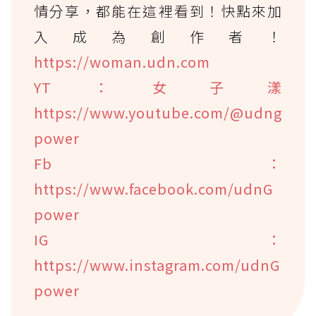
情分享，都能在這裡看到！快點來加
入成為創作者！
https://woman.udn.com
YT：女子漾
https://www.youtube.com/@udng
power
Fb：
https://www.facebook.com/udnG
power
IG：
https://www.instagram.com/udnG
power