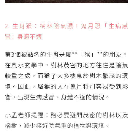
2. 生肖猴：樹林陰氣濃！鬼月恐「生病感
冒」身體不適
第3個被點名的生肖是屬**「猴」**的朋友。
在風水玄學中，樹林茂密的地方往往是陰氣
較重之處，而猴子大多棲息於樹木繁茂的環
境。因此，屬猴的人在鬼月特別容易受到影
響，出現生病感冒、身體不適的情況。
小孟老師提醒：務必要避開茂密的樹林以及
榕樹，減少接近陰氣重的植物與環境。