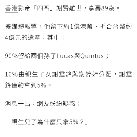
香港
影帝「四哥」謝賢離世，享壽89歲。
據媒體報導，他留下約1億港幣、折合台幣約
4億元的遺產，其中：
90%留給兩個孫子Lucas與Quintus；
10%由親生子女謝霆鋒與謝婷婷分配，謝霆
鋒僅約拿到5%。
消息一出，網友紛紛疑惑：
「親生兒子為什麼只拿5%？」