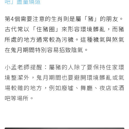
吧」盡量繞道
第4個需要注意的生肖則是屬「豬」的朋友。
古代常以「住豬圈」來形容環境髒亂，而豬
所處的地方通常較為污穢。這種穢氣與煞氣
在鬼月期間特別容易招致陰氣。
小孟老師提醒：屬豬的人除了要保持住家環
境整潔外，鬼月期間也要避開環境髒亂或氣
場較雜的地方，例如廢墟、舞廳、夜店或酒
吧等場所。