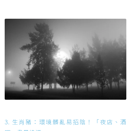
3. 生肖豬：環境髒亂易招陰！「夜店、酒