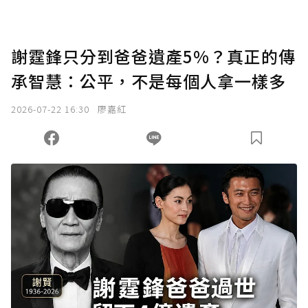
謝霆鋒只分到爸爸遺產5%？真正的傳
承智慧：公平，不是每個人拿一樣多
2026-07-22 16:30
廖嘉紅