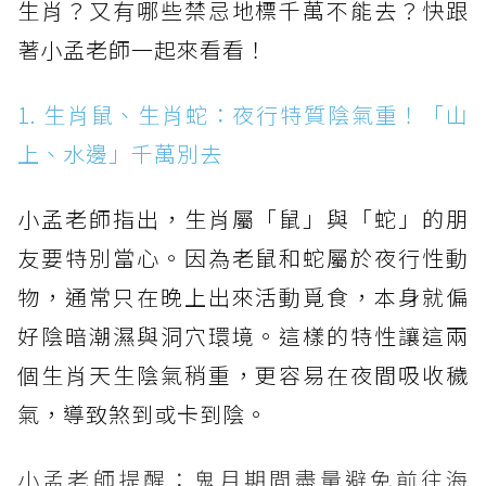
生肖？又有哪些禁忌地標千萬不能去？快跟
著小孟老師一起來看看！
1. 生肖鼠、生肖蛇：夜行特質陰氣重！「山
上、水邊」千萬別去
小孟老師指出，生肖屬「鼠」與「蛇」的朋
友要特別當心。因為老鼠和蛇屬於夜行性動
物，通常只在晚上出來活動覓食，本身就偏
好陰暗潮濕與洞穴環境。這樣的特性讓這兩
個生肖天生陰氣稍重，更容易在夜間吸收穢
氣，導致煞到或卡到陰。
小孟老師提醒：鬼月期間盡量避免前往海