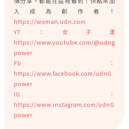
情分享，都能在這裡看到！快點來加
入成為創作者！
https://woman.udn.com
YT：女子漾
https://www.youtube.com/@udng
power
Fb：
https://www.facebook.com/udnG
power
IG：
https://www.instagram.com/udnG
power