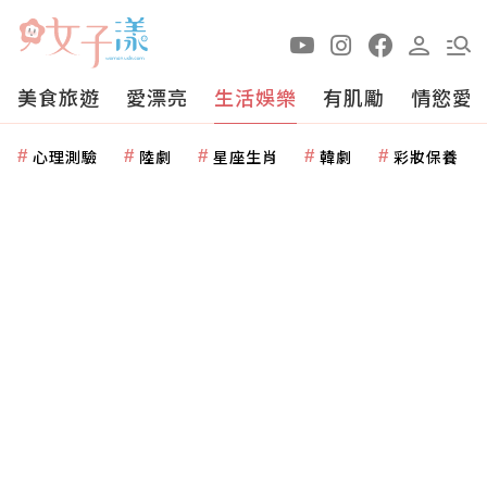
美食旅遊
愛漂亮
生活娛樂
有肌勵
情慾愛
心理測驗
陸劇
星座生肖
韓劇
彩妝保養