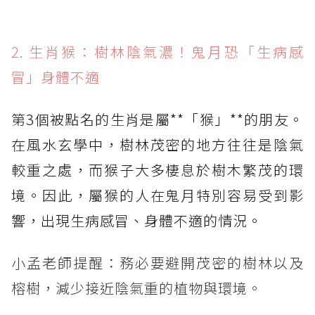
2. 生肖猴：樹林陰氣濃！鬼月恐「生病感
冒」身體不適
第3個被點名的生肖是屬**「猴」**的朋友。
在風水玄學中，樹林茂密的地方往往是陰氣
較重之處，而猴子大多棲息於樹木繁茂的環
境。因此，屬猴的人在鬼月特別容易受到影
響，出現生病感冒、身體不適的情況。
小孟老師提醒：務必要避開茂密的樹林以及
榕樹，減少接近陰氣重的植物與環境。