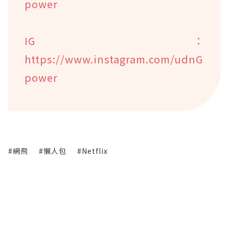
power
IG：
https://www.instagram.com/udnG
power
#網飛
#懶人包
#Netflix