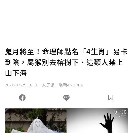
鬼月將至！命理師點名「4生肖」易卡
到陰，屬猴別去榕樹下、這類人禁上
山下海
2026-07-29 18:10
女子漾／編輯ANDREA