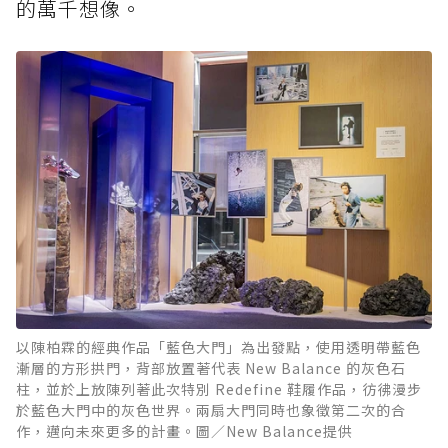
的萬千想像。
以陳柏霖的經典作品「藍色大門」為出發點，使用透明帶藍色
漸層的方形拱門，背部放置著代表 New Balance 的灰色石
柱，並於上放陳列著此次特別 Redefine 鞋履作品，彷彿漫步
於藍色大門中的灰色世界。兩扇大門同時也象徵第二次的合
作，邁向未來更多的計畫。圖／New Balance提供