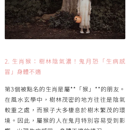
2. 生肖猴：樹林陰氣濃！鬼月恐「生病感
冒」身體不適
第3個被點名的生肖是屬**「猴」**的朋友。
在風水玄學中，樹林茂密的地方往往是陰氣
較重之處，而猴子大多棲息於樹木繁茂的環
境。因此，屬猴的人在鬼月特別容易受到影