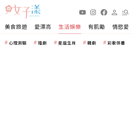
美食旅遊
愛漂亮
生活娛樂
有肌勵
情慾愛
心理測驗
陸劇
星座生肖
韓劇
彩妝保養