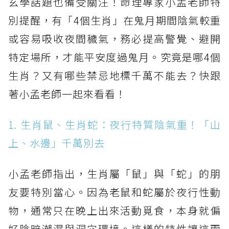
玄學話題也備受關注！命理專家小孟老師特
別提醒，有「4個生肖」在鬼月期間陰氣較重
或容易吸收夜間穢氣，務必提高警覺、避開
特定場所，才能平安度過鬼月。究竟是哪4個
生肖？又有哪些禁忌地標千萬不能去？快跟
著小孟老師一起來看看！
1. 生肖鼠、生肖蛇：夜行特質陰氣重！「山
上、水邊」千萬別去
小孟老師指出，生肖屬「鼠」與「蛇」的朋
友要特別當心。因為老鼠和蛇屬於夜行性動
物，通常只在晚上出來活動覓食，本身就偏
好陰暗潮濕與洞穴環境。這樣的特性讓這兩