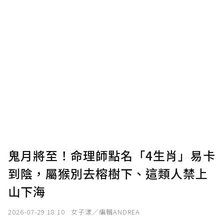
鬼月將至！命理師點名「4生肖」易卡
到陰，屬猴別去榕樹下、這類人禁上
山下海
2026-07-29 18:10
女子漾／編輯ANDREA