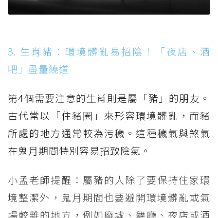
3. 生肖豬：環境髒亂易招陰！「夜店、酒
吧」盡量繞道
第4個需要注意的生肖則是屬「豬」的朋友。
古代常以「住豬圈」來形容環境髒亂，而豬
所處的地方通常較為污穢。這種穢氣與煞氣
在鬼月期間特別容易招致陰氣。
小孟老師提醒：屬豬的人除了要保持住家環
境整潔外，鬼月期間也要避開環境髒亂或氣
場較雜的地方，例如廢墟、舞廳、夜店或酒