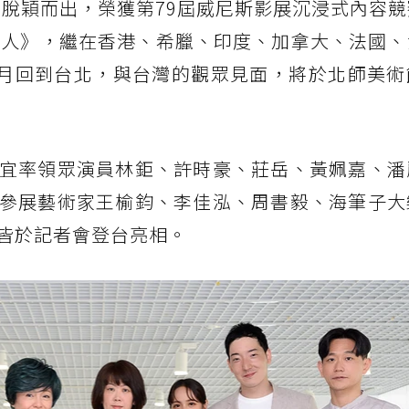
品脫穎而出，榮獲第79屆威尼斯影展沉浸式內容
的人》，繼在香港、希臘、印度、加拿大、法國、
5月回到台北，與台灣的觀眾見面，將於北師美術
宜率領眾演員林鉅、許時豪、莊岳、黃姵嘉、潘
參展藝術家王榆鈞、李佳泓、周書毅、海筆子大
皆於記者會登台亮相。