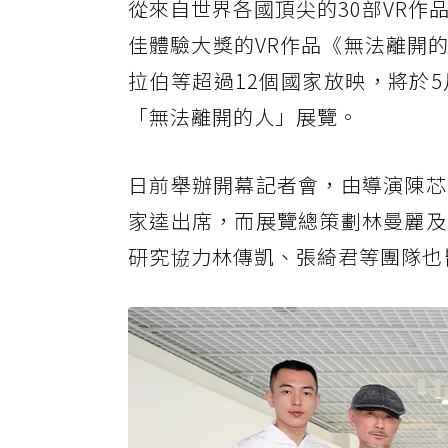
從來自世界各國頂尖的30部VR作
佳體驗大獎的VR作品《無法離開
拉伯等超過12個國家放映，將於
「無法離開的人」展覽。
日前舉辦開幕記者會，由導演陳芯
家逵出席，而展覽總策劃林曼麗及
研究協力林傳凱、張綺君等團隊也