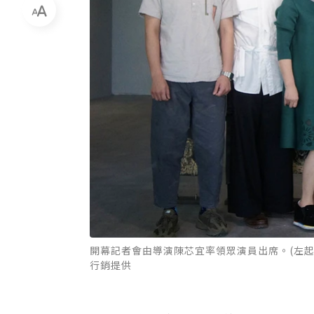
開幕記者會由導演陳芯宜率領眾演員出席。(左
行銷提供