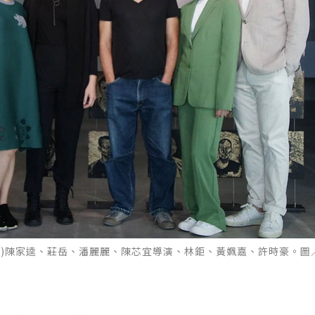
起)陳家逵、莊岳、潘麗麗、陳芯宜導演、林鉅、黃姵嘉、許時豪。圖