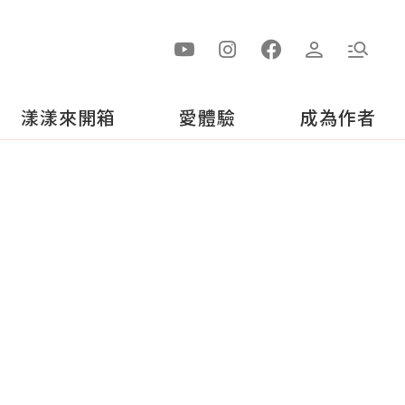
漾漾來開箱
愛體驗
成為作者