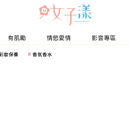
有肌勵
情慾愛情
影音專區
彩妝保養
香氛香水