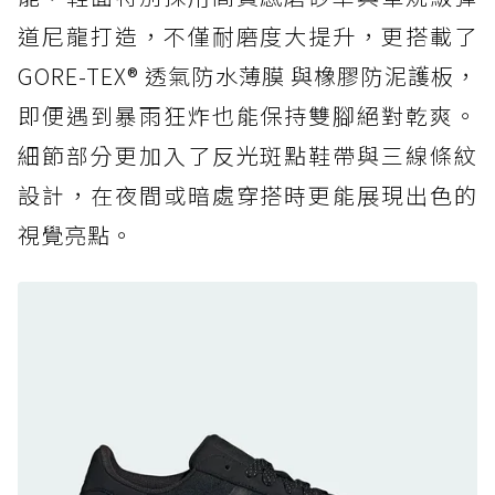
道尼龍打造，不僅耐磨度大提升，更搭載了
防水鞋推薦 6. HOKA Stinson Evo GTX：越野
復刻厚底，GORE-TEX 防水與增高神器一次滿
GORE-TEX® 透氣防水薄膜 與橡膠防泥護板，
足
即便遇到暴雨狂炸也能保持雙腳絕對乾爽。
防水鞋推薦 7. Timberland Motion Access：
細節部分更加入了反光斑點鞋帶與三線條紋
黃靴同級頂級防水，輕量化工裝健走鞋雨天必備
設計，在夜間或暗處穿搭時更能展現出色的
防水鞋推薦 7. Timberland Motion Access：
視覺亮點。
黃靴同級頂級防水，輕量化工裝健走鞋雨天必備
防水鞋推薦 8. Mizuno WAVE MUJIN LS
GTX：搭載 Vibram 黃金大底與 GORE-TEX 的
日系街頭潮鞋
防水鞋推薦 9. PALLADIUM OFF_BOUND
DISC WP+：首度導入旋鈕快穿，橘標防水加持
的城市波浪神鞋
防水鞋推薦 10. PUMA Voyage NITRO™ 4