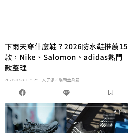
使用「贊助」功能實質回饋給喜愛的作者。可
將您認為適合的點數贈送給作者，一旦使用贊
助點數即不得撤銷，單筆贊助最低點數為30
點，最高點數沒有上限。
U 利點數 1 點 = NTD 1 元。
下雨天穿什麼鞋？2026防水鞋推薦15
款，Nike、Salomon、adidas熱門
確認送出
款整理
我已詳閱贊助說明，且同意站方的使用條款。
2026-07-30 15:25
女子漾／編輯金柔葳
您當前剩餘 U 利點數：
0
點；前往
購買點數