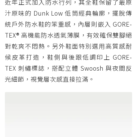
近年正式加入防水行列，其全鞋保留了最原
汁原味的 Dunk Low 低筒經典輪廓，擺脫傳
統戶外防水鞋的笨重感，內層則嵌入 GORE-
TEX® 高機能防水透氣薄膜，有效確保雙腳絕
對乾爽不悶熱。另外鞋面特別選用高質感耐
候皮革打造，鞋側與後跟低調印上 GORE-
TEX 刺繡標誌，搭配立體 Swoosh 與夜間反
光細節，視覺層次感直接拉滿。