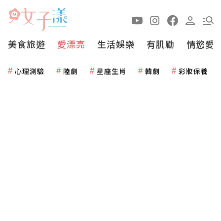
美食旅遊
愛漂亮
生活娛樂
有肌勵
情慾愛
心理測驗
陸劇
星座生肖
韓劇
彩妝保養