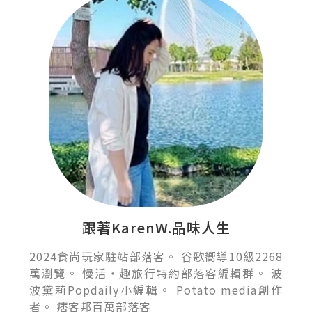
跟著KarenW.品味人生
2024食尚玩家駐站部落客。 谷歌嚮導10級2268
萬瀏覽。 慢活‧趣旅行特約部落客編輯群。 波
波黛莉Popdaily小編輯。 Potato media創作
者。 痞客邦百萬部落客