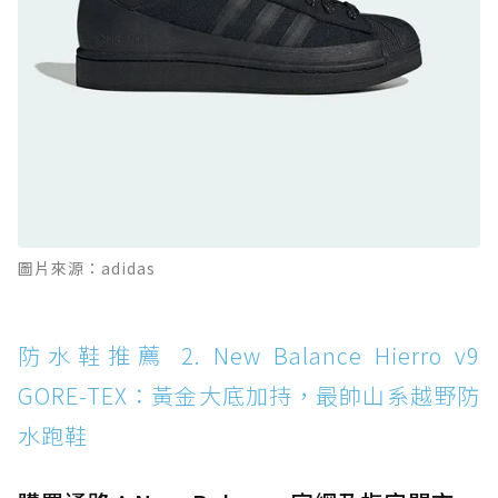
GORE-TEX：氮氣中底注入，回彈與防滑兼具的
全天候越野跑鞋
防水鞋推薦 11. On Cloudhorizon 2 WP：腳
感軟彈、搭載 Missiongrip™ 的防水輕越野鞋
防水鞋推薦 12. Vans Crosspath XC GORE-
TEX：搭載 Vibram 大底與 GORE-TEX，顛覆
滑板印象的防水鞋
防水鞋推薦 13. Dr. Martens 1460 Rain
圖片來源：adidas
Boot：馬汀首款雨靴登場，經典八孔加上全防
水 PVC
防水鞋推薦 14. SKECHERS BADGER
防水鞋推薦 2. New Balance Hierro v9
WATERPROOF：一踩即穿懶人神器！搭載固特
GORE-TEX：黃金大底加持，最帥山系越野防
異大底與全防水厚底健走鞋
水跑鞋
防水鞋推薦 15. Brooks Cascadia 19 GTX：注
入氮氣中底與 GORE-TEX 的全地形碳中和神鞋