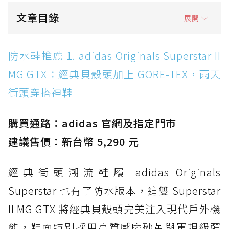
文章目錄
展開
防水鞋推薦 1. adidas Originals Superstar II
防水鞋推薦 1. adidas Originals Superstar II
MG GTX：經典貝殼頭加上 GORE-TEX，雨天街
MG GTX：經典貝殼頭加上 GORE-TEX，雨天
頭穿搭神鞋
街頭穿搭神鞋
防水鞋推薦 2. New Balance Hierro v9 GORE-
TEX：黃金大底加持，最帥山系越野防水跑鞋
購買通路：adidas 官網及指定門市
防水鞋推薦 3. Nike Dunk Low GORE-TEX：
經典 Dunk 輪廓加上防水科技，雨天穿搭帥度不
建議售價：新台幣 5,290 元
打折
經典街頭潮流鞋履 adidas Originals
防水鞋推薦 4. ASICS TRABUCO 14 GTX：搭
載 GORE-TEX 隱形貼合科技，全方位防水神鞋
Superstar 也有了防水版本，這雙 Superstar
防水鞋推薦 5. Salomon XT-6 GORE-TEX：潮
II MG GTX 將經典貝殼頭完美注入現代戶外機
人必備山系鞋王！防滑、防水與街頭顏值一次攻
能，鞋面特別採用高質感磨砂革與軍規級彈
頂