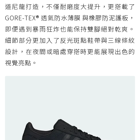
道尼龍打造，不僅耐磨度大提升，更搭載了
防水鞋推薦 6. HOKA Stinson Evo GTX：越野
復刻厚底，GORE-TEX 防水與增高神器一次滿
GORE-TEX® 透氣防水薄膜 與橡膠防泥護板，
足
即便遇到暴雨狂炸也能保持雙腳絕對乾爽。
防水鞋推薦 7. Timberland Motion Access：
細節部分更加入了反光斑點鞋帶與三線條紋
黃靴同級頂級防水，輕量化工裝健走鞋雨天必備
設計，在夜間或暗處穿搭時更能展現出色的
防水鞋推薦 7. Timberland Motion Access：
視覺亮點。
黃靴同級頂級防水，輕量化工裝健走鞋雨天必備
防水鞋推薦 8. Mizuno WAVE MUJIN LS
GTX：搭載 Vibram 黃金大底與 GORE-TEX 的
日系街頭潮鞋
防水鞋推薦 9. PALLADIUM OFF_BOUND
DISC WP+：首度導入旋鈕快穿，橘標防水加持
的城市波浪神鞋
防水鞋推薦 10. PUMA Voyage NITRO™ 4
GORE-TEX：氮氣中底注入，回彈與防滑兼具的