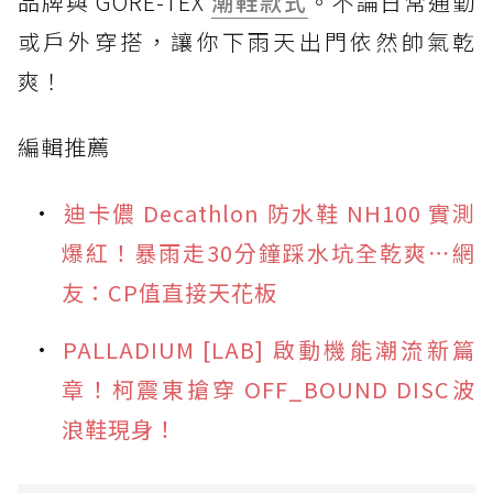
品牌與 GORE-TEX
潮鞋款式
。不論日常通勤
或戶外穿搭，讓你下雨天出門依然帥氣乾
爽！
編輯推薦
迪卡儂 Decathlon 防水鞋 NH100 實測
爆紅！暴雨走30分鐘踩水坑全乾爽⋯網
友：CP值直接天花板
PALLADIUM [LAB] 啟動機能潮流新篇
章！柯震東搶穿 OFF_BOUND DISC波
浪鞋現身！