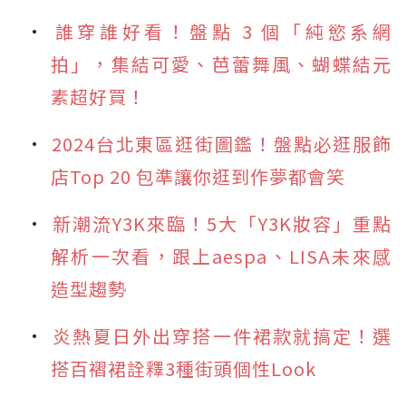
誰穿誰好看！盤點 3 個「純慾系網
拍」，集結可愛、芭蕾舞風、蝴蝶結元
素超好買！
2024台北東區逛街圖鑑！盤點必逛服飾
店Top 20 包準讓你逛到作夢都會笑
新潮流Y3K來臨！5大「Y3K妝容」重點
解析一次看，跟上aespa、LISA未來感
造型趨勢
炎熱夏日外出穿搭一件裙款就搞定！選
搭百褶裙詮釋3種街頭個性Look