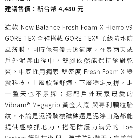
建議售價：新台幣 4,480 元
這款 New Balance Fresh Foam X Hierro v9
GORE-TEX 全鞋搭載 GORE-TEX® 頂級防水防
風薄膜，同時保有優異透氣度，在暴雨天或
戶外泥濘山徑中，雙腳依然能保持絕對乾
爽。中底採用獨家 雙密度 Fresh Foam X 緩
震科技，上層軟彈舒適、下層穩定支撐，走
一整天也不累腳；搭配戶外玩家最愛的
Vibram® Megagrip 黃金大底 與專利顆粒胎
紋，不論是濕滑騎樓磁磚還是泥濘山路都能
提供極致抓地力，搭配防護力滿分的 Toe
Protect 護趾技術 與一體式防砂鞋舌，完美兼