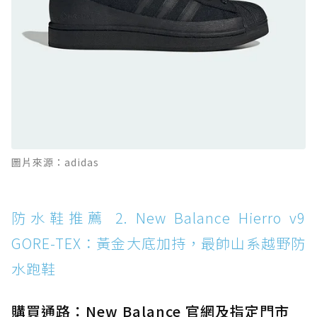
全天候越野跑鞋
防水鞋推薦 11. On Cloudhorizon 2 WP：腳
感軟彈、搭載 Missiongrip™ 的防水輕越野鞋
防水鞋推薦 12. Vans Crosspath XC GORE-
TEX：搭載 Vibram 大底與 GORE-TEX，顛覆
滑板印象的防水鞋
防水鞋推薦 13. Dr. Martens 1460 Rain
圖片來源：adidas
Boot：馬汀首款雨靴登場，經典八孔加上全防
水 PVC
防水鞋推薦 14. SKECHERS BADGER
防水鞋推薦 2. New Balance Hierro v9
WATERPROOF：一踩即穿懶人神器！搭載固特
GORE-TEX：黃金大底加持，最帥山系越野防
異大底與全防水厚底健走鞋
水跑鞋
防水鞋推薦 15. Brooks Cascadia 19 GTX：注
入氮氣中底與 GORE-TEX 的全地形碳中和神鞋
購買通路：New Balance 官網及指定門市