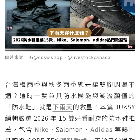
圖片來源：IG@ddsw.shop、@livestockcanada
台灣梅雨季與秋冬雨季總是讓雙腳悶濕不
適？這時一雙兼具防水機能與潮流顏值的
「防水鞋」就是
下雨天
的救星！本篇 JUKSY
編輯嚴選 2026 年 15 雙好看耐穿的防水鞋推
薦，包含
Nike
、Salomon、
Adidas
等熱門