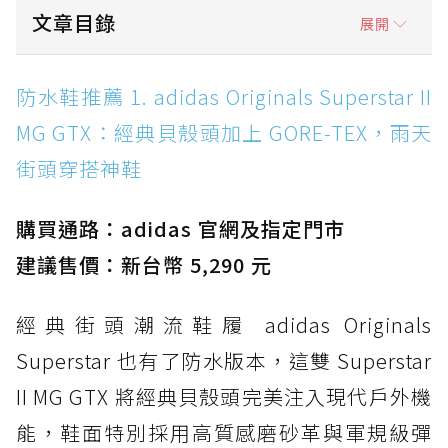
文章目錄
展開
防水鞋推薦 1. adidas Originals Superstar II
防水鞋推薦 1. adidas Originals Superstar II
MG GTX：經典貝殼頭加上 GORE-TEX，雨天街
MG GTX：經典貝殼頭加上 GORE-TEX，雨天
頭穿搭神鞋
街頭穿搭神鞋
防水鞋推薦 2. New Balance Hierro v9 GORE-
TEX：黃金大底加持，最帥山系越野防水跑鞋
購買通路：adidas 官網及指定門市
防水鞋推薦 3. Nike Dunk Low GORE-TEX：
經典 Dunk 輪廓加上防水科技，雨天穿搭帥度不
建議售價：新台幣 5,290 元
打折
經典街頭潮流鞋履 adidas Originals
防水鞋推薦 4. ASICS TRABUCO 14 GTX：搭
載 GORE-TEX 隱形貼合科技，全方位防水神鞋
Superstar 也有了防水版本，這雙 Superstar
防水鞋推薦 5. Salomon XT-6 GORE-TEX：潮
II MG GTX 將經典貝殼頭完美注入現代戶外機
人必備山系鞋王！防滑、防水與街頭顏值一次攻
能，鞋面特別採用高質感磨砂革與軍規級彈
頂