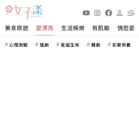
美食旅遊
愛漂亮
生活娛樂
有肌勵
情慾愛
心理測驗
陸劇
星座生肖
韓劇
彩妝保養