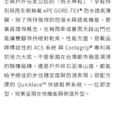
士與戶外玩家公認的「雨天神鞋」，全鞋特
別採用全新無氟 ePE GORE-TEX® 防水透氣薄
膜，除了保持強悍的防潑水與透氣機能，更
兼具環保概念，在梅雨季或暴雨天踩出門也
能讓雙腳保持絕對乾爽。性能方面，搭載品
牌標誌性的 ACS 系統 與 Contagrip® 專利高
抓地力大底，不管是踏在台灣都市極度濕滑
的騎樓磁磚，還是戶外碎石泥濘山道，都能
給予絕佳的步伐穩定度與防滑表現；搭配方
便的 Quicklace™ 快綁鞋帶系統，一拉即定
型，完美呈現在地機能與俐落外型。