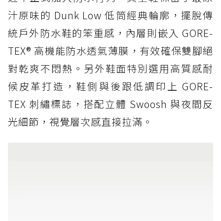
汁原味的 Dunk Low 低筒經典輪廓，擺脫傳
統戶外防水鞋的笨重感，內層則嵌入 GORE-
TEX® 高機能防水透氣薄膜，有效確保雙腳絕
對乾爽不悶熱。另外鞋面特別選用高質感耐
候皮革打造，鞋側與後跟低調印上 GORE-
TEX 刺繡標誌，搭配立體 Swoosh 與夜間反
光細節，視覺層次感直接拉滿。