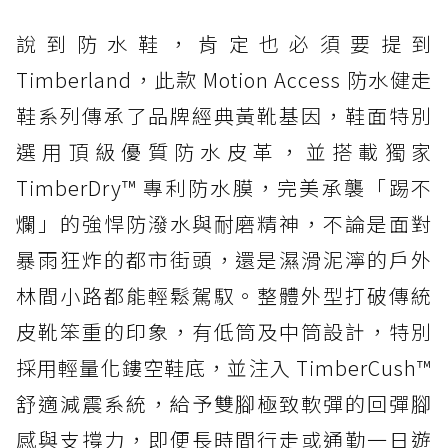
說到防水鞋，肯定也必須要提到
Timberland，此款 Motion Access 防水健走
鞋系列傳承了品牌經典黃靴基因，鞋面特別
選用頂級優質防水皮革，並搭載獨家
TimberDry™ 專利防水膜，完美承襲「踢不
爛」的強悍防潑水與耐磨精神，不論是面對
暴雨狂炸的都市街頭，還是濕滑泥濘的戶外
林間小路都能輕鬆駕馭。整體外型打破傳統
皮靴笨重的印象，有低筒及中筒設計，特別
採用輕量化鏤空鞋底，並注入 TimberCush™
舒適減震系統，給予雙腳極致軟彈的回彈腳
感與支撐力，即便長時間行走或通勤一日遊