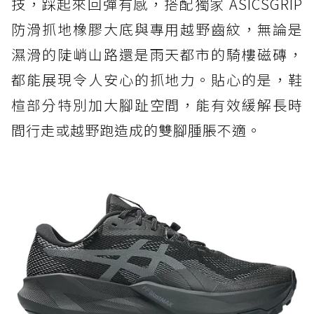
技，踩起來回彈有感，搭配獨家 ASICSGRIP
防滑抓地橡膠大底與專用越野齒紋，無論是
濕滑的陡峭山路還是雨天都市的騎樓磁磚，
都能展現令人安心的抓地力。貼心的是，鞋
楦部分特別加大腳趾空間，能有效緩解長時
間行走或越野跑造成的雙腳腫脹不適。