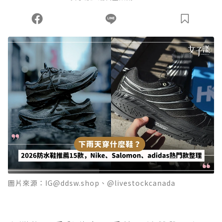
您當前剩餘 U 利點數：
0
點；前往
購買點數
圖片來源：IG@ddsw.shop、@livestockcanada