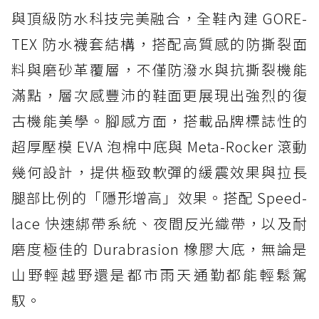
與頂級防水科技完美融合，全鞋內建 GORE-
TEX 防水襪套結構，搭配高質感的防撕裂面
料與磨砂革覆層，不僅防潑水與抗撕裂機能
滿點，層次感豐沛的鞋面更展現出強烈的復
古機能美學。腳感方面，搭載品牌標誌性的
超厚壓模 EVA 泡棉中底與 Meta-Rocker 滾動
幾何設計，提供極致軟彈的緩震效果與拉長
腿部比例的「隱形增高」效果。搭配 Speed-
lace 快速綁帶系統、夜間反光織帶，以及耐
磨度極佳的 Durabrasion 橡膠大底，無論是
山野輕越野還是都市雨天通勤都能輕鬆駕
馭。