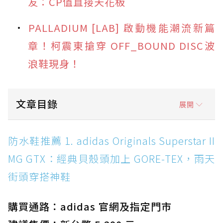
友：CP值直接天花板
PALLADIUM [LAB] 啟動機能潮流新篇
章！柯震東搶穿 OFF_BOUND DISC波
浪鞋現身！
文章目錄
展開
防水鞋推薦 1. adidas Originals Superstar II
防水鞋推薦 1. adidas Originals Superstar II
MG GTX：經典貝殼頭加上 GORE-TEX，雨天街
MG GTX：經典貝殼頭加上 GORE-TEX，雨天
頭穿搭神鞋
街頭穿搭神鞋
防水鞋推薦 2. New Balance Hierro v9 GORE-
TEX：黃金大底加持，最帥山系越野防水跑鞋
購買通路：adidas 官網及指定門市
防水鞋推薦 3. Nike Dunk Low GORE-TEX：
經典 Dunk 輪廓加上防水科技，雨天穿搭帥度不