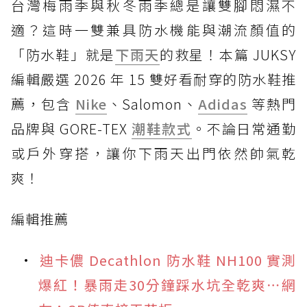
台灣梅雨季與秋冬雨季總是讓雙腳悶濕不
適？這時一雙兼具防水機能與潮流顏值的
「防水鞋」就是
下雨天
的救星！本篇 JUKSY
編輯嚴選 2026 年 15 雙好看耐穿的防水鞋推
薦，包含
Nike
、Salomon、
Adidas
等熱門
品牌與 GORE-TEX
潮鞋款式
。不論日常通勤
或戶外穿搭，讓你下雨天出門依然帥氣乾
爽！
編輯推薦
迪卡儂 Decathlon 防水鞋 NH100 實測
爆紅！暴雨走30分鐘踩水坑全乾爽⋯網