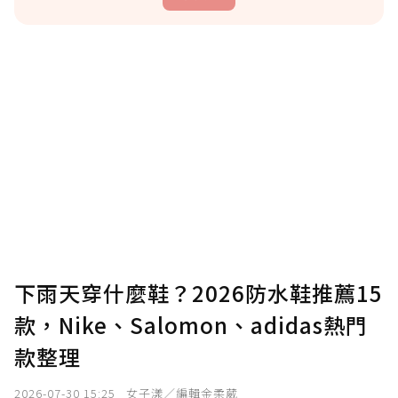
贊助說明
為了鼓勵作者持續創作更好的內容，會員可以
使用「贊助」功能實質回饋給喜愛的作者。可
將您認為適合的點數贈送給作者，一旦使用贊
助點數即不得撤銷，單筆贊助最低點數為30
點，最高點數沒有上限。
U 利點數 1 點 = NTD 1 元。
下雨天穿什麼鞋？2026防水鞋推薦15
款，Nike、Salomon、adidas熱門
確認送出
款整理
我已詳閱贊助說明，且同意站方的使用條款。
2026-07-30 15:25
女子漾／編輯金柔葳