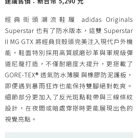
建議售價：新台幣 5,290 元
打折
經典街頭潮流鞋履 adidas Originals
防水鞋推薦 4. ASICS TRABUCO 14 GTX：搭
載 GORE-TEX 隱形貼合科技，全方位防水神鞋
Superstar 也有了防水版本，這雙 Superstar
防水鞋推薦 5. Salomon XT-6 GORE-TEX：潮
II MG GTX 將經典貝殼頭完美注入現代戶外機
人必備山系鞋王！防滑、防水與街頭顏值一次攻
能，鞋面特別採用高質感磨砂革與軍規級彈
頂
道尼龍打造，不僅耐磨度大提升，更搭載了
防水鞋推薦 6. HOKA Stinson Evo GTX：越野
復刻厚底，GORE-TEX 防水與增高神器一次滿
GORE-TEX® 透氣防水薄膜 與橡膠防泥護板，
足
即便遇到暴雨狂炸也能保持雙腳絕對乾爽。
防水鞋推薦 7. Timberland Motion Access：
細節部分更加入了反光斑點鞋帶與三線條紋
黃靴同級頂級防水，輕量化工裝健走鞋雨天必備
設計，在夜間或暗處穿搭時更能展現出色的
防水鞋推薦 7. Timberland Motion Access：
視覺亮點。
黃靴同級頂級防水，輕量化工裝健走鞋雨天必備
防水鞋推薦 8. Mizuno WAVE MUJIN LS