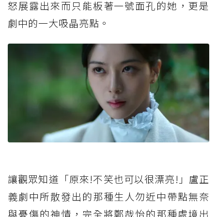
怒展露出來而只能板著一號面孔的她，更是
劇中的一大吸晶亮點。
讓觀眾知道「原來!不笑也可以很漂亮!」盧正
義劇中所散發出的那種生人勿近中帶點無奈
與憂傷的神情，完全將鄭哉怡的那種處境出