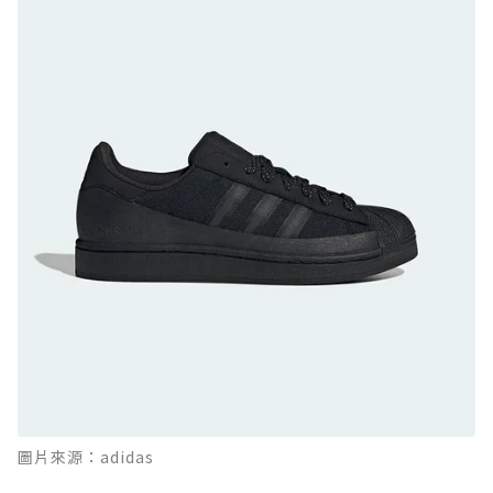
GTX：搭載 Vibram 黃金大底與 GORE-TEX 的
日系街頭潮鞋
防水鞋推薦 9. PALLADIUM OFF_BOUND
DISC WP+：首度導入旋鈕快穿，橘標防水加持
的城市波浪神鞋
防水鞋推薦 10. PUMA Voyage NITRO™ 4
GORE-TEX：氮氣中底注入，回彈與防滑兼具的
全天候越野跑鞋
防水鞋推薦 11. On Cloudhorizon 2 WP：腳
感軟彈、搭載 Missiongrip™ 的防水輕越野鞋
防水鞋推薦 12. Vans Crosspath XC GORE-
TEX：搭載 Vibram 大底與 GORE-TEX，顛覆
滑板印象的防水鞋
防水鞋推薦 13. Dr. Martens 1460 Rain
圖片來源：adidas
Boot：馬汀首款雨靴登場，經典八孔加上全防
水 PVC