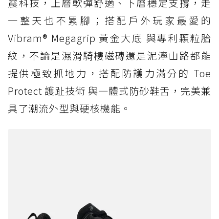
震科技，上層軟彈舒適、下層穩定支撐，走
一整天也不累腳；搭配戶外玩家最愛的
Vibram® Megagrip 黃金大底 與專利顆粒胎
紋，不論是濕滑騎樓磁磚還是泥濘山路都能
提供極致抓地力，搭配防護力滿分的 Toe
Protect 護趾技術 與一體式防砂鞋舌，完美兼
具了潮流外型與硬核機能。