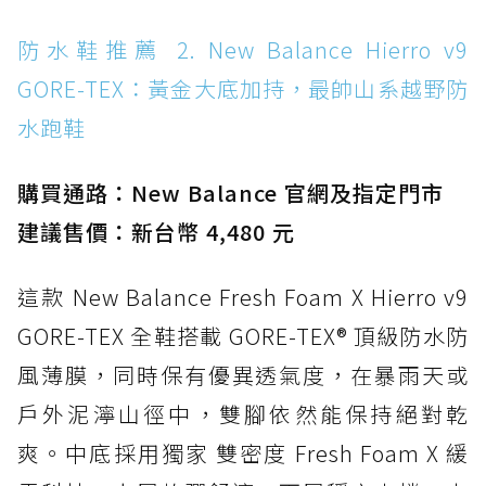
防水鞋推薦 14. SKECHERS BADGER
防水鞋推薦 2. New Balance Hierro v9
WATERPROOF：一踩即穿懶人神器！搭載固特
GORE-TEX：黃金大底加持，最帥山系越野防
異大底與全防水厚底健走鞋
水跑鞋
防水鞋推薦 15. Brooks Cascadia 19 GTX：注
入氮氣中底與 GORE-TEX 的全地形碳中和神鞋
購買通路：New Balance 官網及指定門市
建議售價：新台幣 4,480 元
這款 New Balance Fresh Foam X Hierro v9
GORE-TEX 全鞋搭載 GORE-TEX® 頂級防水防
風薄膜，同時保有優異透氣度，在暴雨天或
戶外泥濘山徑中，雙腳依然能保持絕對乾
爽。中底採用獨家 雙密度 Fresh Foam X 緩