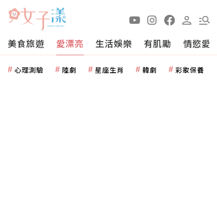
美食旅遊
愛漂亮
生活娛樂
有肌勵
情慾愛
心理測驗
陸劇
星座生肖
韓劇
彩妝保養