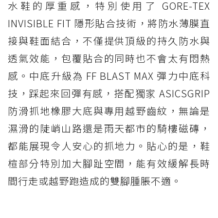
水鞋的厚重感，特別使用了 GORE-TEX
INVISIBLE FIT 隱形貼合技術，將防水薄膜直
接與鞋面結合，不僅提供頂級的持久防水與
透氣效能，包覆貼合的同時也不會太有悶熱
感。中底升級為 FF BLAST MAX 彈力中底科
技，踩起來回彈有感，搭配獨家 ASICSGRIP
防滑抓地橡膠大底與專用越野齒紋，無論是
濕滑的陡峭山路還是雨天都市的騎樓磁磚，
都能展現令人安心的抓地力。貼心的是，鞋
楦部分特別加大腳趾空間，能有效緩解長時
間行走或越野跑造成的雙腳腫脹不適。