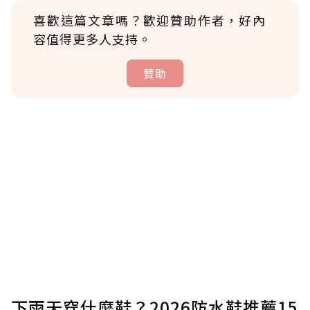
喜歡這篇文章嗎？歡迎贊助作者，好內
容值得更多人支持。
贊助
贊助說明
為了鼓勵作者持續創作更好的內容，會員可以
使用「贊助」功能實質回饋給喜愛的作者。可
將您認為適合的點數贈送給作者，一旦使用贊
助點數即不得撤銷，單筆贊助最低點數為30
點，最高點數沒有上限。
U 利點數 1 點 = NTD 1 元。
下雨天穿什麼鞋？2026防水鞋推薦15