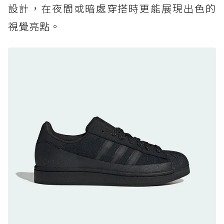
設計，在夜間或暗處穿搭時更能展現出色的
防水鞋推薦 7. Timberland Motion Access：
視覺亮點。
黃靴同級頂級防水，輕量化工裝健走鞋雨天必備
防水鞋推薦 8. Mizuno WAVE MUJIN LS
GTX：搭載 Vibram 黃金大底與 GORE-TEX 的
日系街頭潮鞋
防水鞋推薦 9. PALLADIUM OFF_BOUND
DISC WP+：首度導入旋鈕快穿，橘標防水加持
的城市波浪神鞋
防水鞋推薦 10. PUMA Voyage NITRO™ 4
GORE-TEX：氮氣中底注入，回彈與防滑兼具的
全天候越野跑鞋
防水鞋推薦 11. On Cloudhorizon 2 WP：腳
感軟彈、搭載 Missiongrip™ 的防水輕越野鞋
防水鞋推薦 12. Vans Crosspath XC GORE-
TEX：搭載 Vibram 大底與 GORE-TEX，顛覆