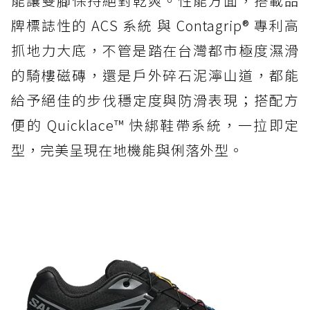
能讓雙腳保持絕對乾爽。性能方面，搭載品
牌標誌性的 ACS 系統 與 Contagrip® 專利高
抓地力大底，不管是踏在台灣都市極度濕滑
的騎樓磁磚，還是戶外碎石泥濘山道，都能
給予絕佳的步伐穩定度與防滑表現；搭配方
便的 Quicklace™ 快綁鞋帶系統，一拉即定
型，完美呈現在地機能與俐落外型。