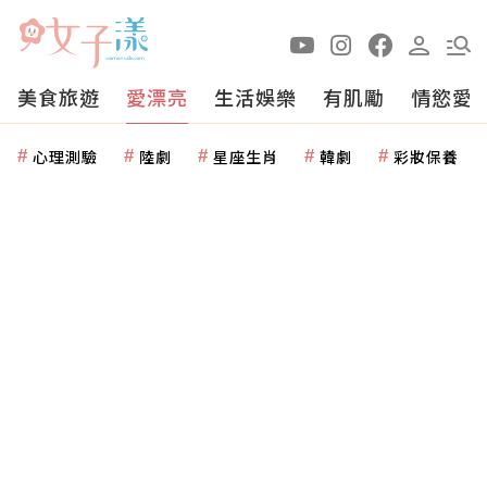
美食旅遊
愛漂亮
生活娛樂
有肌勵
情慾愛
心理測驗
陸劇
星座生肖
韓劇
彩妝保養