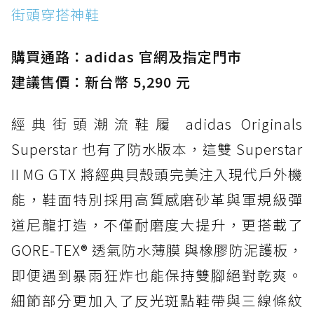
街頭穿搭神鞋
防水鞋推薦 2. New Balance Hierro v9 GORE-
TEX：黃金大底加持，最帥山系越野防水跑鞋
購買通路：adidas 官網及指定門市
防水鞋推薦 3. Nike Dunk Low GORE-TEX：
經典 Dunk 輪廓加上防水科技，雨天穿搭帥度不
建議售價：新台幣 5,290 元
打折
經典街頭潮流鞋履 adidas Originals
防水鞋推薦 4. ASICS TRABUCO 14 GTX：搭
載 GORE-TEX 隱形貼合科技，全方位防水神鞋
Superstar 也有了防水版本，這雙 Superstar
防水鞋推薦 5. Salomon XT-6 GORE-TEX：潮
II MG GTX 將經典貝殼頭完美注入現代戶外機
人必備山系鞋王！防滑、防水與街頭顏值一次攻
能，鞋面特別採用高質感磨砂革與軍規級彈
頂
道尼龍打造，不僅耐磨度大提升，更搭載了
防水鞋推薦 6. HOKA Stinson Evo GTX：越野
復刻厚底，GORE-TEX 防水與增高神器一次滿
GORE-TEX® 透氣防水薄膜 與橡膠防泥護板，
足
即便遇到暴雨狂炸也能保持雙腳絕對乾爽。
防水鞋推薦 7. Timberland Motion Access：
細節部分更加入了反光斑點鞋帶與三線條紋
黃靴同級頂級防水，輕量化工裝健走鞋雨天必備