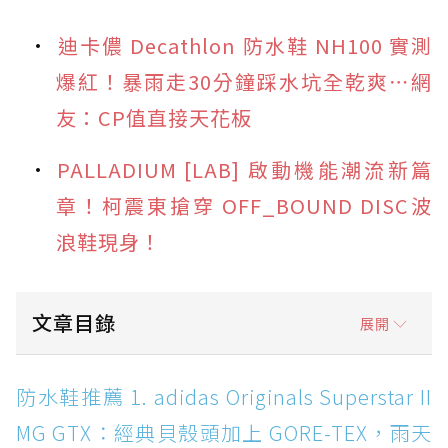
迪卡儂 Decathlon 防水鞋 NH100 實測
爆紅！暴雨走30分鐘踩水坑全乾爽⋯網
友：CP值直接天花板
PALLADIUM [LAB] 啟動機能潮流新篇
章！柯震東搶穿 OFF_BOUND DISC波
浪鞋現身！
文章目錄
展開
防水鞋推薦 1. adidas Originals Superstar II
防水鞋推薦 1. adidas Originals Superstar II
MG GTX：經典貝殼頭加上 GORE-TEX，雨天街
MG GTX：經典貝殼頭加上 GORE-TEX，雨天
頭穿搭神鞋