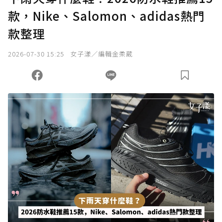
款，Nike、Salomon、adidas熱門
確認送出
款整理
我已詳閱贊助說明，且同意站方的使用條款。
2026-07-30 15:25
女子漾／編輯金柔葳
您當前剩餘 U 利點數：
0
點；前往
購買點數