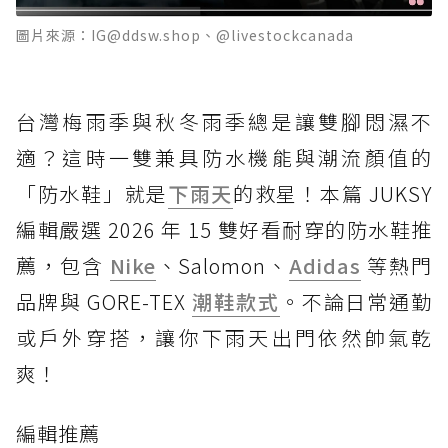
圖片來源：IG@ddsw.shop、@livestockcanada
台灣梅雨季與秋冬雨季總是讓雙腳悶濕不
適？這時一雙兼具防水機能與潮流顏值的
「防水鞋」就是
下雨天
的救星！本篇 JUKSY
編輯嚴選 2026 年 15 雙好看耐穿的防水鞋推
薦，包含
Nike
、Salomon、
Adidas
等熱門
品牌與 GORE-TEX
潮鞋款式
。不論日常通勤
或戶外穿搭，讓你下雨天出門依然帥氣乾
爽！
編輯推薦