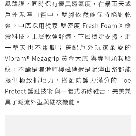
風薄膜，同時保有優異透氣度，在暴雨天或
戶外泥濘山徑中，雙腳依然能保持絕對乾
爽。中底採用獨家 雙密度 Fresh Foam X 緩
震科技，上層軟彈舒適、下層穩定支撐，走
一整天也不累腳；搭配戶外玩家最愛的
Vibram® Megagrip 黃金大底 與專利顆粒胎
紋，不論是濕滑騎樓磁磚還是泥濘山路都能
提供極致抓地力，搭配防護力滿分的 Toe
Protect 護趾技術 與一體式防砂鞋舌，完美兼
具了潮流外型與硬核機能。