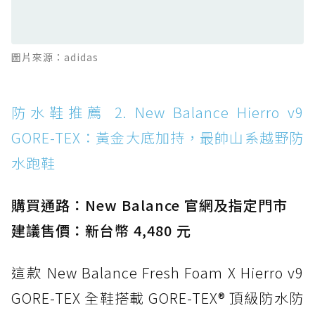
滑板印象的防水鞋
防水鞋推薦 13. Dr. Martens 1460 Rain
圖片來源：adidas
Boot：馬汀首款雨靴登場，經典八孔加上全防
水 PVC
防水鞋推薦 14. SKECHERS BADGER
防水鞋推薦 2. New Balance Hierro v9
WATERPROOF：一踩即穿懶人神器！搭載固特
GORE-TEX：黃金大底加持，最帥山系越野防
異大底與全防水厚底健走鞋
水跑鞋
防水鞋推薦 15. Brooks Cascadia 19 GTX：注
入氮氣中底與 GORE-TEX 的全地形碳中和神鞋
購買通路：New Balance 官網及指定門市
建議售價：新台幣 4,480 元
這款 New Balance Fresh Foam X Hierro v9
GORE-TEX 全鞋搭載 GORE-TEX® 頂級防水防