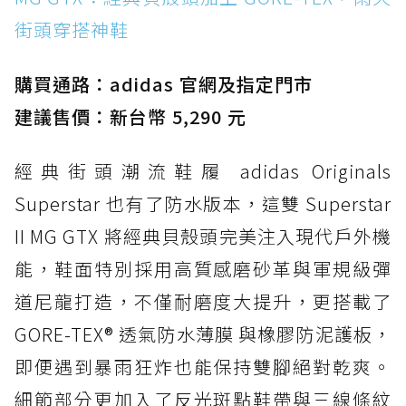
街頭穿搭神鞋
防水鞋推薦 2. New Balance Hierro v9 GORE-
TEX：黃金大底加持，最帥山系越野防水跑鞋
購買通路：adidas 官網及指定門市
防水鞋推薦 3. Nike Dunk Low GORE-TEX：
經典 Dunk 輪廓加上防水科技，雨天穿搭帥度不
建議售價：新台幣 5,290 元
打折
經典街頭潮流鞋履 adidas Originals
防水鞋推薦 4. ASICS TRABUCO 14 GTX：搭
載 GORE-TEX 隱形貼合科技，全方位防水神鞋
Superstar 也有了防水版本，這雙 Superstar
防水鞋推薦 5. Salomon XT-6 GORE-TEX：潮
II MG GTX 將經典貝殼頭完美注入現代戶外機
人必備山系鞋王！防滑、防水與街頭顏值一次攻
能，鞋面特別採用高質感磨砂革與軍規級彈
頂
道尼龍打造，不僅耐磨度大提升，更搭載了
防水鞋推薦 6. HOKA Stinson Evo GTX：越野
復刻厚底，GORE-TEX 防水與增高神器一次滿
GORE-TEX® 透氣防水薄膜 與橡膠防泥護板，
足
即便遇到暴雨狂炸也能保持雙腳絕對乾爽。
防水鞋推薦 7. Timberland Motion Access：
細節部分更加入了反光斑點鞋帶與三線條紋