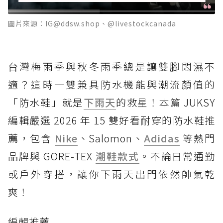
圖片來源：IG@ddsw.shop、@livestockcanada
台灣梅雨季與秋冬雨季總是讓雙腳悶濕不
適？這時一雙兼具防水機能與潮流顏值的
「防水鞋」就是
下雨天
的救星！本篇 JUKSY
編輯嚴選 2026 年 15 雙好看耐穿的防水鞋推
薦，包含
Nike
、Salomon、
Adidas
等熱門
品牌與 GORE-TEX
潮鞋款式
。不論日常通勤
或戶外穿搭，讓你下雨天出門依然帥氣乾
爽！
編輯推薦