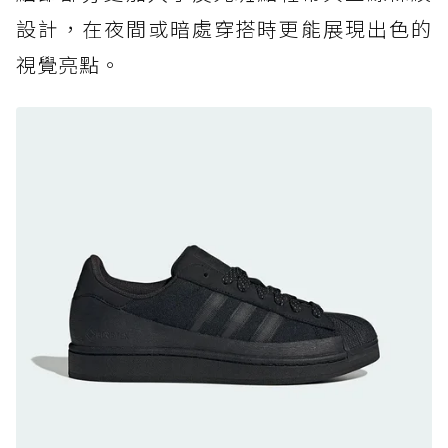
黃靴同級頂級防水，輕量化工裝健走鞋雨天必備
設計，在夜間或暗處穿搭時更能展現出色的
防水鞋推薦 7. Timberland Motion Access：
視覺亮點。
黃靴同級頂級防水，輕量化工裝健走鞋雨天必備
防水鞋推薦 8. Mizuno WAVE MUJIN LS
GTX：搭載 Vibram 黃金大底與 GORE-TEX 的
日系街頭潮鞋
防水鞋推薦 9. PALLADIUM OFF_BOUND
DISC WP+：首度導入旋鈕快穿，橘標防水加持
的城市波浪神鞋
防水鞋推薦 10. PUMA Voyage NITRO™ 4
GORE-TEX：氮氣中底注入，回彈與防滑兼具的
全天候越野跑鞋
防水鞋推薦 11. On Cloudhorizon 2 WP：腳
感軟彈、搭載 Missiongrip™ 的防水輕越野鞋
防水鞋推薦 12. Vans Crosspath XC GORE-