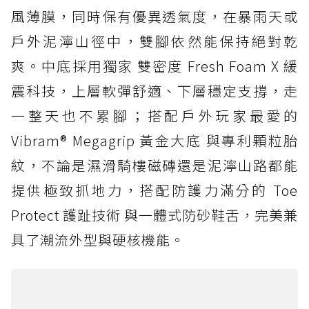
風薄膜，同時保有優異透氣度，在暴雨天或
戶外泥濘山徑中，雙腳依然能保持絕對乾
爽。中底採用獨家 雙密度 Fresh Foam X 緩
震科技，上層軟彈舒適、下層穩定支撐，走
一整天也不累腳；搭配戶外玩家最愛的
Vibram® Megagrip 黃金大底 與專利顆粒胎
紋，不論是濕滑騎樓磁磚還是泥濘山路都能
提供極致抓地力，搭配防護力滿分的 Toe
Protect 護趾技術 與一體式防砂鞋舌，完美兼
具了潮流外型與硬核機能。