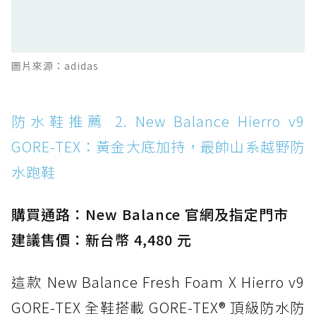
TEX：搭載 Vibram 大底與 GORE-TEX，顛覆
滑板印象的防水鞋
防水鞋推薦 13. Dr. Martens 1460 Rain
圖片來源：adidas
Boot：馬汀首款雨靴登場，經典八孔加上全防
水 PVC
防水鞋推薦 14. SKECHERS BADGER
防水鞋推薦 2. New Balance Hierro v9
WATERPROOF：一踩即穿懶人神器！搭載固特
GORE-TEX：黃金大底加持，最帥山系越野防
異大底與全防水厚底健走鞋
水跑鞋
防水鞋推薦 15. Brooks Cascadia 19 GTX：注
入氮氣中底與 GORE-TEX 的全地形碳中和神鞋
購買通路：New Balance 官網及指定門市
建議售價：新台幣 4,480 元
這款 New Balance Fresh Foam X Hierro v9
GORE-TEX 全鞋搭載 GORE-TEX® 頂級防水防