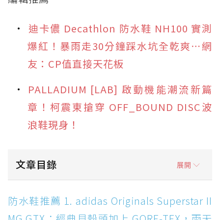
迪卡儂 Decathlon 防水鞋 NH100 實測
爆紅！暴雨走30分鐘踩水坑全乾爽⋯網
友：CP值直接天花板
PALLADIUM [LAB] 啟動機能潮流新篇
章！柯震東搶穿 OFF_BOUND DISC波
浪鞋現身！
文章目錄
展開
防水鞋推薦 1. adidas Originals Superstar II
防水鞋推薦 1. adidas Originals Superstar II
MG GTX：經典貝殼頭加上 GORE-TEX，雨天街
MG GTX：經典貝殼頭加上 GORE-TEX，雨天
頭穿搭神鞋