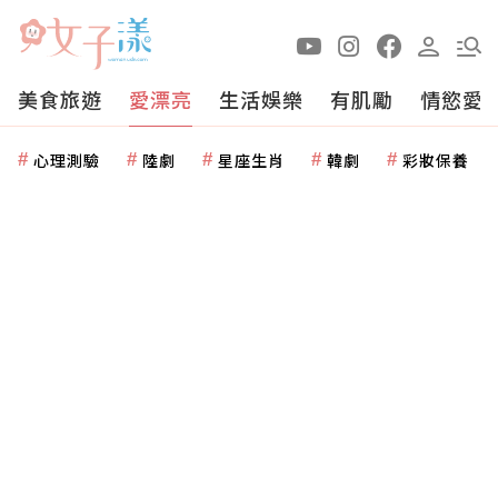
美食旅遊
愛漂亮
生活娛樂
有肌勵
情慾愛
心理測驗
陸劇
星座生肖
韓劇
彩妝保養