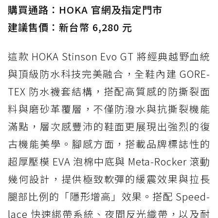
購買通路：HOKA 官網及指定門市
建議售價：新台幣 6,280 元
這款 HOKA Stinson Evo GT 將經典越野血統
與頂級防水科技完美融合，全鞋內建 GORE-
TEX 防水襪套結構，搭配高質感的防撕裂面
料與磨砂革覆層，不僅防潑水與抗撕裂機能
滿點，層次感豐沛的鞋面更展現出強烈的復
古機能美學。腳感方面，搭載品牌標誌性的
超厚壓模 EVA 泡棉中底與 Meta-Rocker 滾動
幾何設計，提供極致軟彈的緩震效果與拉長
腿部比例的「隱形增高」效果。搭配 Speed-
lace 快速綁帶系統、夜間反光織帶，以及耐