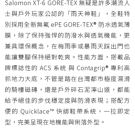
Salomon XT-6 GORE-TEX 無疑是許多潮流人
士與戶外玩家公認的「雨天神鞋」，全鞋特
別採用全新無氟 ePE GORE-TEX® 防水透氣薄
膜，除了保持強悍的防潑水與透氣機能，更
兼具環保概念，在梅雨季或暴雨天踩出門也
能讓雙腳保持絕對乾爽。性能方面，搭載品
牌標誌性的 ACS 系統 與 Contagrip® 專利高
抓地力大底，不管是踏在台灣都市極度濕滑
的騎樓磁磚，還是戶外碎石泥濘山道，都能
給予絕佳的步伐穩定度與防滑表現；搭配方
便的 Quicklace™ 快綁鞋帶系統，一拉即定
型，完美呈現在地機能與俐落外型。