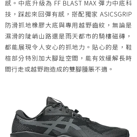
感。中底升級為 FF BLAST MAX 彈力中底科
技，踩起來回彈有感，搭配獨家 ASICSGRIP
防滑抓地橡膠大底與專用越野齒紋，無論是
濕滑的陡峭山路還是雨天都市的騎樓磁磚，
都能展現令人安心的抓地力。貼心的是，鞋
楦部分特別加大腳趾空間，能有效緩解長時
間行走或越野跑造成的雙腳腫脹不適。