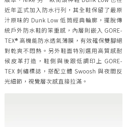
近年正式加入防水行列，其全鞋保留了最原
汁原味的 Dunk Low 低筒經典輪廓，擺脫傳
統戶外防水鞋的笨重感，內層則嵌入 GORE-
TEX® 高機能防水透氣薄膜，有效確保雙腳絕
對乾爽不悶熱。另外鞋面特別選用高質感耐
候皮革打造，鞋側與後跟低調印上 GORE-
TEX 刺繡標誌，搭配立體 Swoosh 與夜間反
光細節，視覺層次感直接拉滿。