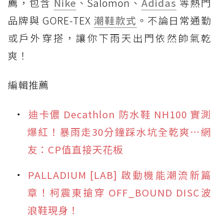
薦，包含
Nike
、Salomon、
Adidas
等熱門
品牌與 GORE-TEX
潮鞋款式
。不論日常通勤
或戶外穿搭，讓你下雨天出門依然帥氣乾
爽！
編輯推薦
迪卡儂 Decathlon 防水鞋 NH100 實測
爆紅！暴雨走30分鐘踩水坑全乾爽⋯網
友：CP值直接天花板
PALLADIUM [LAB] 啟動機能潮流新篇
章！柯震東搶穿 OFF_BOUND DISC波
浪鞋現身！