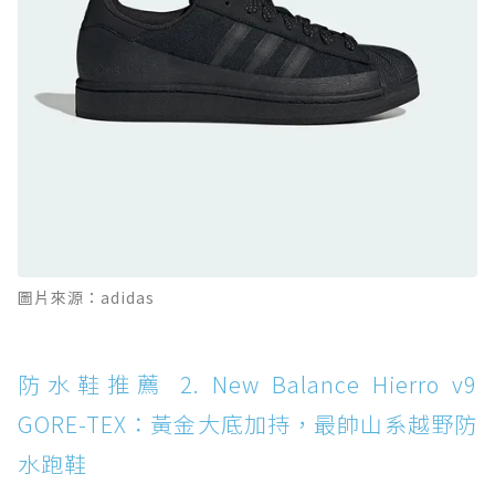
防水鞋推薦 10. PUMA Voyage NITRO™ 4
GORE-TEX：氮氣中底注入，回彈與防滑兼具的
全天候越野跑鞋
防水鞋推薦 11. On Cloudhorizon 2 WP：腳
感軟彈、搭載 Missiongrip™ 的防水輕越野鞋
防水鞋推薦 12. Vans Crosspath XC GORE-
TEX：搭載 Vibram 大底與 GORE-TEX，顛覆
滑板印象的防水鞋
防水鞋推薦 13. Dr. Martens 1460 Rain
圖片來源：adidas
Boot：馬汀首款雨靴登場，經典八孔加上全防
水 PVC
防水鞋推薦 14. SKECHERS BADGER
防水鞋推薦 2. New Balance Hierro v9
WATERPROOF：一踩即穿懶人神器！搭載固特
GORE-TEX：黃金大底加持，最帥山系越野防
異大底與全防水厚底健走鞋
水跑鞋
防水鞋推薦 15. Brooks Cascadia 19 GTX：注