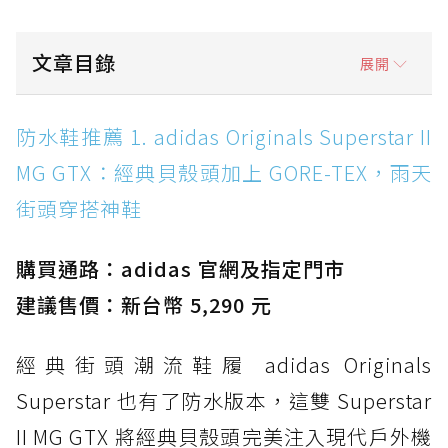
文章目錄
展開
防水鞋推薦 1. adidas Originals Superstar II
防水鞋推薦 1. adidas Originals Superstar II
MG GTX：經典貝殼頭加上 GORE-TEX，雨天街
MG GTX：經典貝殼頭加上 GORE-TEX，雨天
頭穿搭神鞋
街頭穿搭神鞋
防水鞋推薦 2. New Balance Hierro v9 GORE-
TEX：黃金大底加持，最帥山系越野防水跑鞋
購買通路：adidas 官網及指定門市
防水鞋推薦 3. Nike Dunk Low GORE-TEX：
經典 Dunk 輪廓加上防水科技，雨天穿搭帥度不
建議售價：新台幣 5,290 元
打折
經典街頭潮流鞋履 adidas Originals
防水鞋推薦 4. ASICS TRABUCO 14 GTX：搭
載 GORE-TEX 隱形貼合科技，全方位防水神鞋
Superstar 也有了防水版本，這雙 Superstar
防水鞋推薦 5. Salomon XT-6 GORE-TEX：潮
II MG GTX 將經典貝殼頭完美注入現代戶外機