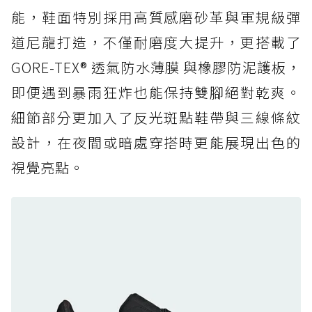
人必備山系鞋王！防滑、防水與街頭顏值一次攻
能，鞋面特別採用高質感磨砂革與軍規級彈
頂
道尼龍打造，不僅耐磨度大提升，更搭載了
防水鞋推薦 6. HOKA Stinson Evo GTX：越野
復刻厚底，GORE-TEX 防水與增高神器一次滿
GORE-TEX® 透氣防水薄膜 與橡膠防泥護板，
足
即便遇到暴雨狂炸也能保持雙腳絕對乾爽。
防水鞋推薦 7. Timberland Motion Access：
細節部分更加入了反光斑點鞋帶與三線條紋
黃靴同級頂級防水，輕量化工裝健走鞋雨天必備
設計，在夜間或暗處穿搭時更能展現出色的
防水鞋推薦 7. Timberland Motion Access：
視覺亮點。
黃靴同級頂級防水，輕量化工裝健走鞋雨天必備
防水鞋推薦 8. Mizuno WAVE MUJIN LS
GTX：搭載 Vibram 黃金大底與 GORE-TEX 的
日系街頭潮鞋
防水鞋推薦 9. PALLADIUM OFF_BOUND
DISC WP+：首度導入旋鈕快穿，橘標防水加持
的城市波浪神鞋