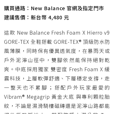
入氮氣中底與 GORE-TEX 的全地形碳中和神鞋
購買通路：New Balance 官網及指定門市
建議售價：新台幣 4,480 元
這款 New Balance Fresh Foam X Hierro v9
GORE-TEX 全鞋搭載 GORE-TEX® 頂級防水防
風薄膜，同時保有優異透氣度，在暴雨天或
戶外泥濘山徑中，雙腳依然能保持絕對乾
爽。中底採用獨家 雙密度 Fresh Foam X 緩
震科技，上層軟彈舒適、下層穩定支撐，走
一整天也不累腳；搭配戶外玩家最愛的
Vibram® Megagrip 黃金大底 與專利顆粒胎
紋，不論是濕滑騎樓磁磚還是泥濘山路都能