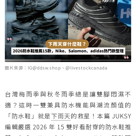
圖片來源：IG@ddsw.shop、@livestockcanada
台灣梅雨季與秋冬雨季總是讓雙腳悶濕不
適？這時一雙兼具防水機能與潮流顏值的
「防水鞋」就是
下雨天
的救星！本篇 JUKSY
編輯嚴選 2026 年 15 雙好看耐穿的防水鞋推