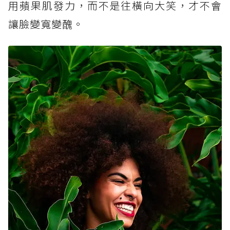
用蘋果肌發力，而不是往橫向大笑，才不會
讓臉變寬變醜。