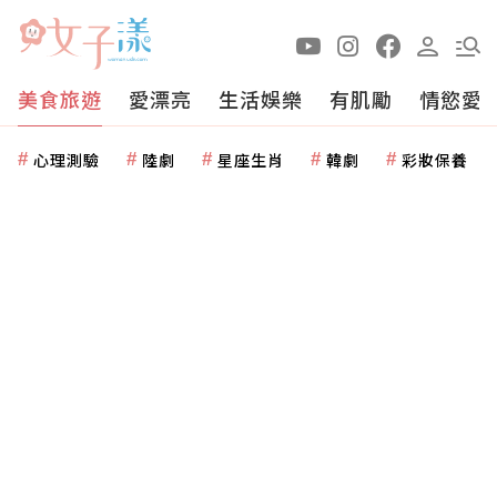
美食旅遊
愛漂亮
生活娛樂
有肌勵
情慾愛
心理測驗
陸劇
星座生肖
韓劇
彩妝保養