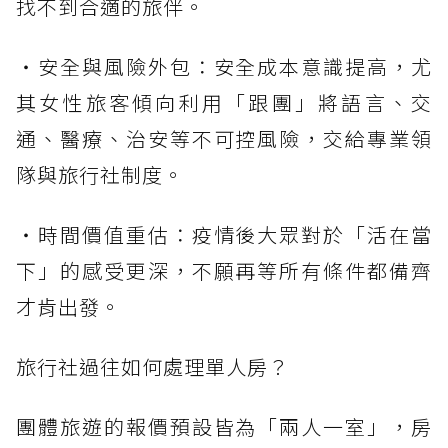
找不到合適的旅伴。
・安全與風險外包：安全成本意識提高，尤
其女性旅客傾向利用「跟團」將語言、交
通、醫療、治安等不可控風險，交給專業領
隊與旅行社制度。
・時間價值重估：疫情後大眾對於「活在當
下」的感受更深，不願再等所有條件都備齊
才肯出發。
旅行社過往如何處理單人房？
團體旅遊的報價預設皆為「兩人一室」，房