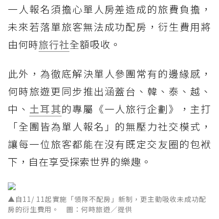
一人報名須擔心單人房差造成的旅費負擔，
未來若落單旅客無法成功配房，衍生費用將
由何時
旅行社
全額吸收。
此外，為徹底解決單人參團常有的邊緣感，
何時旅遊更同步推出涵蓋台、韓、泰、越、
中、
土耳其
的專屬《一人旅行企劃》，主打
「全團皆為單人報名」的無壓力社交模式，
讓每一位旅客都能在沒有既定交友圈的包袱
下，自在享受探索世界的樂趣。
▲自11/ 11起實施「領隊不配房」新制，更主動吸收未成功配
房的衍生費用。 圖：何時旅遊／提供