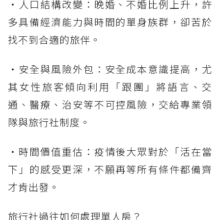
・人口結構改變：晚婚、不婚比例上升，許
多具備經濟能力與時間的單身族群，卻苦於
找不到合適的旅伴。
・安全與風險外包：安全成本意識提高，尤
其女性旅客傾向利用「跟團」將語言、交
通、醫療、治安等不可控風險，交給專業領
隊與旅行社制度。
・時間價值重估：疫情後大眾對於「活在當
下」的感受更深，不願再等所有條件都備齊
才肯出發。
旅行社過往如何處理單人房？