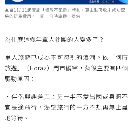
▲自11/ 11起實施「領隊不配房」新制，更主動吸收未成功配
房的衍生費用。 圖：何時旅遊／提供
為什麼這幾年單人參團的人變多了？
單人旅遊已成為不可忽視的浪潮。依「何時
旅遊」（Horaz）門市觀察，背後主要有四個
驅動原因：
・伴侶興趣差異：另一半不愛出國或身體不
宜長途飛行，渴望旅行的一方不想再無止盡
地等待。