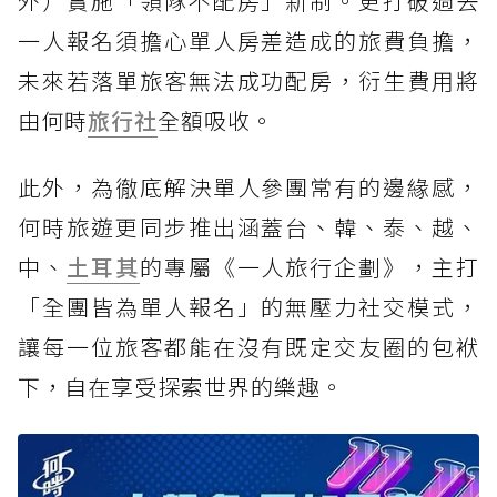
外）實施「領隊不配房」新制。更打破過去
一人報名須擔心單人房差造成的旅費負擔，
未來若落單旅客無法成功配房，衍生費用將
由何時
旅行社
全額吸收。
此外，為徹底解決單人參團常有的邊緣感，
何時旅遊更同步推出涵蓋台、韓、泰、越、
中、
土耳其
的專屬《一人旅行企劃》，主打
「全團皆為單人報名」的無壓力社交模式，
讓每一位旅客都能在沒有既定交友圈的包袱
下，自在享受探索世界的樂趣。