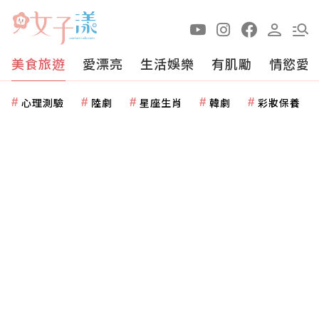
美食旅遊
愛漂亮
生活娛樂
有肌勵
情慾愛
心理測驗
陸劇
星座生肖
韓劇
彩妝保養