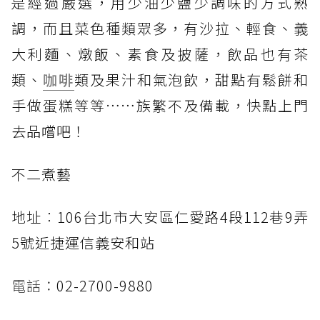
是經過嚴選，用少油少鹽少調味的方式熟
調，而且菜色種類眾多，有沙拉、輕食、義
大利麵、燉飯、素食及披薩，飲品也有茶
類、
咖啡
類及果汁和氣泡飲，甜點有鬆餅和
手做蛋糕等等……族繁不及備載，快點上門
去品嚐吧！
不二煮藝
地址︰106台北市大安區仁愛路4段112巷9弄
5號近捷運信義安和站
電話：
02-2700-9880