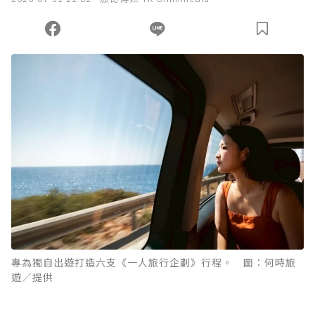
您當前剩餘 U 利點數：
0
點；前往
購買點數
專為獨自出遊打造六支《一人旅行企劃》行程。 圖：何時旅
遊／提供