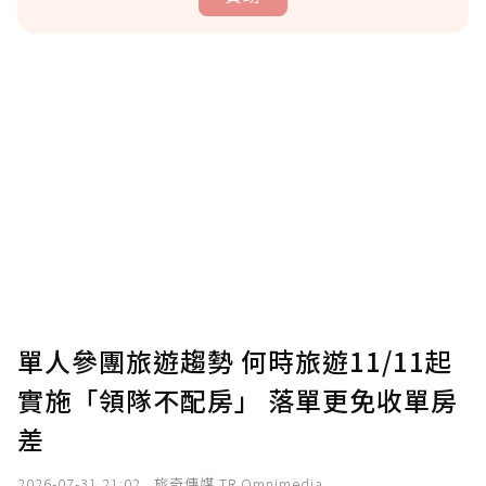
贊助說明
為了鼓勵作者持續創作更好的內容，會員可以
使用「贊助」功能實質回饋給喜愛的作者。可
將您認為適合的點數贈送給作者，一旦使用贊
助點數即不得撤銷，單筆贊助最低點數為30
點，最高點數沒有上限。
U 利點數 1 點 = NTD 1 元。
單人參團旅遊趨勢 何時旅遊11/11起
實施「領隊不配房」 落單更免收單房
確認送出
差
我已詳閱贊助說明，且同意站方的使用條款。
2026-07-31 21:02
旅奇傳媒 TR Omnimedia