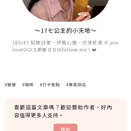
～17七公主的小天地～
165/47 紀錄日常…抒寫心情…分享好貨 If you
love🐶🐱♊️🎁📘🛒👗👜follow me！❤️
#披薩
#咖啡
#打卡景點
#美食探店
喜歡這篇文章嗎？歡迎贊助作者，好內
容值得更多人支持。
贊助