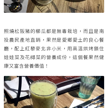
照燒松阪豬的櫛瓜都是無毒栽培，而且是南
投農民產地直銷，果然是愛鄉愛土的良心餐
廳，配上紅藜麥北非小米，用高溫烘烤鎖住
娃娃菜及花桏菜的營養成份，這個餐果然健
康又富含營養價值！