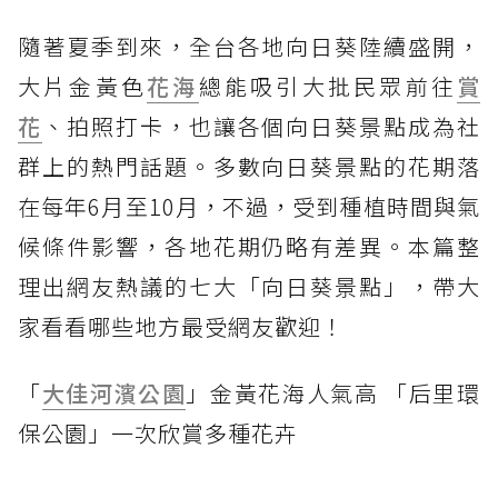
隨著夏季到來，全台各地向日葵陸續盛開，
大片金黃色
花海
總能吸引大批民眾前往
賞
花
、拍照打卡，也讓各個向日葵景點成為社
群上的熱門話題。多數向日葵景點的花期落
在每年6月至10月，不過，受到種植時間與氣
候條件影響，各地花期仍略有差異。本篇整
理出網友熱議的七大「向日葵景點」，帶大
家看看哪些地方最受網友歡迎！
「
大佳河濱公園
」金黃花海人氣高 「后里環
保公園」一次欣賞多種花卉