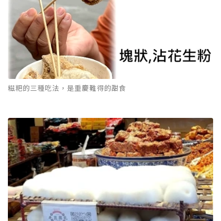
糍粑的三種吃法，是重慶難得的甜食