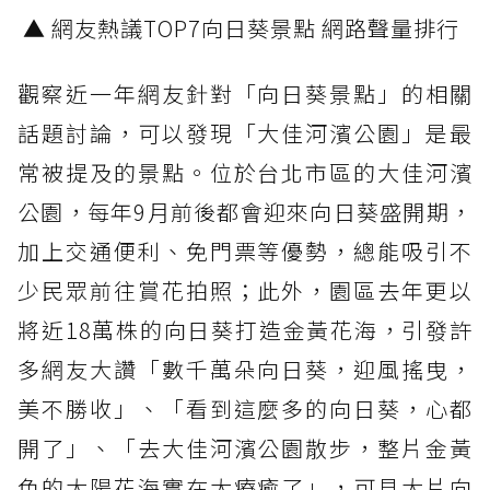
▲ 網友熱議TOP7向日葵景點 網路聲量排行
觀察近一年網友針對「向日葵景點」的相關
話題討論，可以發現「大佳河濱公園」是最
常被提及的景點。位於台北市區的大佳河濱
公園，每年9月前後都會迎來向日葵盛開期，
加上交通便利、免門票等優勢，總能吸引不
少民眾前往賞花拍照；此外，園區去年更以
將近18萬株的向日葵打造金黃花海，引發許
多網友大讚「數千萬朵向日葵，迎風搖曳，
美不勝收」、「看到這麼多的向日葵，心都
開了」、「去大佳河濱公園散步，整片金黃
色的太陽花海實在太療癒了」，可見大片向