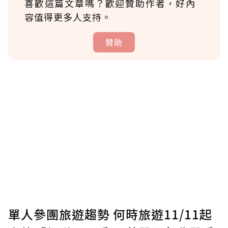
喜歡這篇文章嗎？歡迎贊助作者，好內
容值得更多人支持。
贊助
贊助說明
為了鼓勵作者持續創作更好的內容，會員可以
使用「贊助」功能實質回饋給喜愛的作者。可
將您認為適合的點數贈送給作者，一旦使用贊
助點數即不得撤銷，單筆贊助最低點數為30
點，最高點數沒有上限。
U 利點數 1 點 = NTD 1 元。
單人參團旅遊趨勢 何時旅遊11/11起