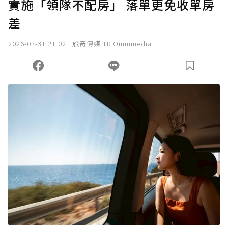
實施「領隊不配房」 落單更免收單房
確認送出
差
我已詳閱贊助說明，且同意站方的使用條款。
2026-07-31 21:02
旅奇傳媒 TR Omnimedia
您當前剩餘 U 利點數：
0
點；前往
購買點數