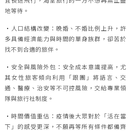
宜長途飛行，渴望旅行的一方不想再無止盡
地等待。
・人口結構改變：晚婚、不婚比例上升，許
多具備經濟能力與時間的單身族群，卻苦於
找不到合適的旅伴。
・安全與風險外包：安全成本意識提高，尤
其女性旅客傾向利用「跟團」將語言、交
通、醫療、治安等不可控風險，交給專業領
隊與旅行社制度。
・時間價值重估：疫情後大眾對於「活在當
下」的感受更深，不願再等所有條件都備齊