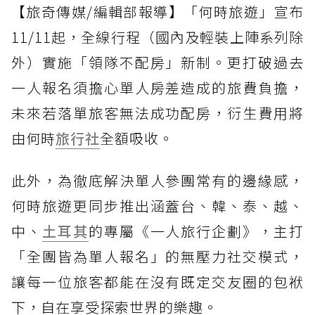
【旅奇傳媒/編輯部報導】「何時旅遊」宣布
11/11起，全線行程（國內及輕裝上陣系列除
外）實施「領隊不配房」新制。更打破過去
一人報名須擔心單人房差造成的旅費負擔，
未來若落單旅客無法成功配房，衍生費用將
由何時
旅行社
全額吸收。
此外，為徹底解決單人參團常有的邊緣感，
何時旅遊更同步推出涵蓋台、韓、泰、越、
中、
土耳其
的專屬《一人旅行企劃》，主打
「全團皆為單人報名」的無壓力社交模式，
讓每一位旅客都能在沒有既定交友圈的包袱
下，自在享受探索世界的樂趣。