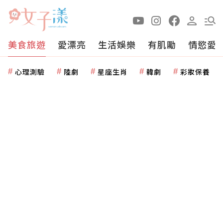
美食旅遊
愛漂亮
生活娛樂
有肌勵
情慾愛
心理測驗
陸劇
星座生肖
韓劇
彩妝保養