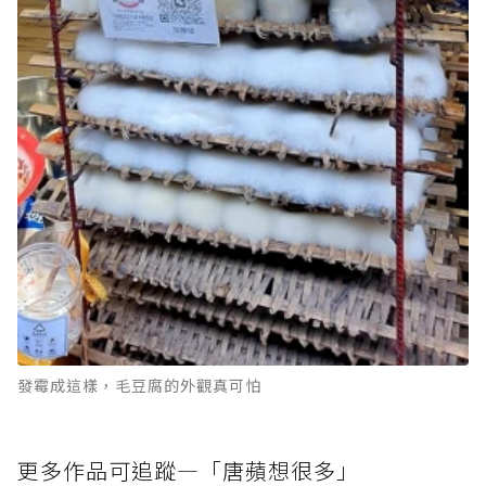
發霉成這樣，毛豆腐的外觀真可怕
更多作品可追蹤―「唐蘋想很多」