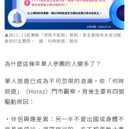
▲自11/ 11起實施「領隊不配房」新制，更主動吸收未成功配
房的衍生費用。 圖：何時旅遊／提供
為什麼這幾年單人參團的人變多了？
單人旅遊已成為不可忽視的浪潮。依「何時
旅遊」（Horaz）門市觀察，背後主要有四個
驅動原因：
・伴侶興趣差異：另一半不愛出國或身體不