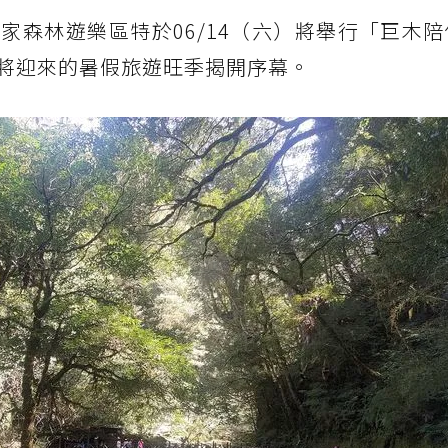
家森林遊樂區特於06/14（六）將舉行「巨木
將迎來的暑假旅遊旺季揭開序幕。