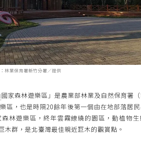
：林業保育署新竹分署／提供
山
國家森林遊樂區」是農業部林業及自然保育署（
遊樂區，也是時隔20餘年後第一個由在地部落居
家森林遊樂區，終年雲霧繚繞的園區，動植物生
巨木群，是北臺灣最佳親近巨木的觀賞點。