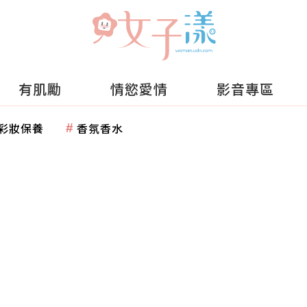
有肌勵
情慾愛情
影音專區
彩妝保養
香氛香水