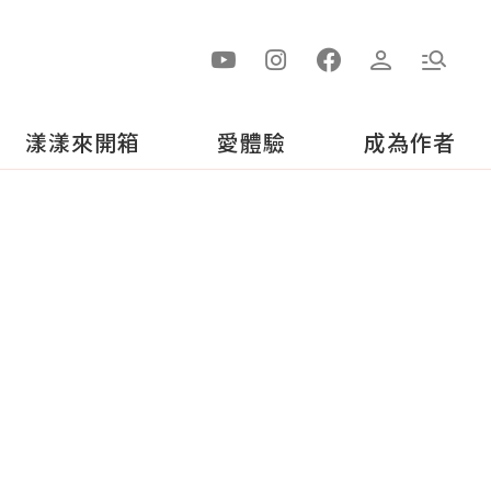
漾漾來開箱
愛體驗
成為作者