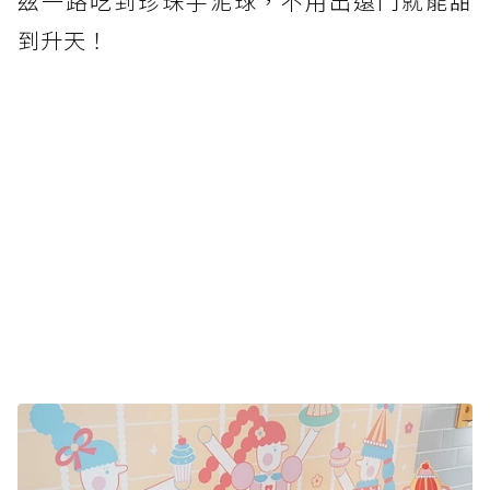
茲一路吃到珍珠芋泥球，不用出遠門就能甜
到升天！