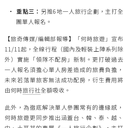
重點三：
另推6地一人旅行企劃，主打全
團單人報名。
【旅奇傳媒/編輯部報導】「何時旅遊」宣布
11/11起，全線行程（國內及輕裝上陣系列除
外）實施「領隊不配房」新制。更打破過去
一人報名須擔心單人房差造成的旅費負擔，
未來若落單旅客無法成功配房，衍生費用將
由何時
旅行社
全額吸收。
此外，為徹底解決單人參團常有的邊緣感，
何時旅遊更同步推出涵蓋台、韓、泰、越、
中、
土耳其
的專屬《一人旅行企劃》，主打