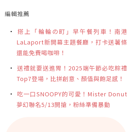
編輯推薦
搭上「輪輪の町」早午餐列車！南港
LaLaport新開幕主題餐廳，打卡送薯條
還能免費喝咖啡！
送禮就要送進胃！2025端午節必吃粽禮
Top7登場，比拼創意、顏值與飽足感！
吃一口SNOOPY的可愛！Mister Donut
夢幻聯名5/13開搶，粉絲準備暴動