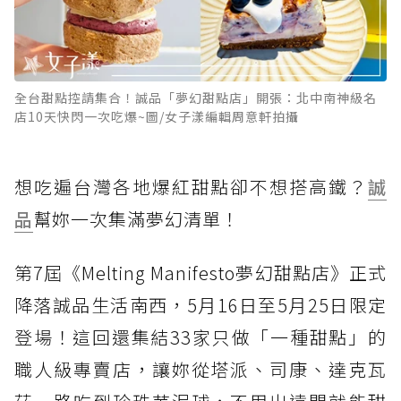
全台甜點控請集合！誠品「夢幻甜點店」開張：北中南神級名
店10天快閃一次吃爆~圖/女子漾編輯周意軒拍攝
想吃遍台灣各地爆紅甜點卻不想搭高鐵？
誠
品
幫妳一次集滿夢幻清單！
第7屆《Melting Manifesto夢幻甜點店》正式
降落誠品生活南西，5月16日至5月25日限定
登場！這回還集結33家只做「一種甜點」的
職人級專賣店，讓妳從塔派、司康、達克瓦