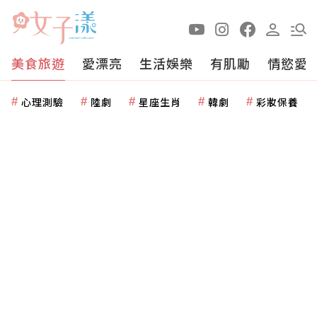
美食旅遊
愛漂亮
生活娛樂
有肌勵
情慾愛
心理測驗
陸劇
星座生肖
韓劇
彩妝保養