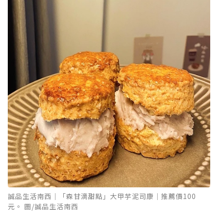
誠品生活南西│「森甘滴甜點」大甲芋泥司康│推薦價100
元。 圖/誠品生活南西