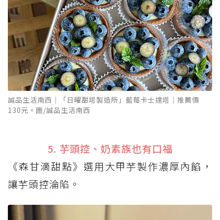
誠品生活南西│「日曜甜塔製造所」藍莓卡士達塔│推薦價
130元。圖/誠品生活南西
5. 芋頭控、奶素族也有口福
《森甘滴甜點》選用大甲芋製作濃厚內餡，
讓芋頭控淪陷。