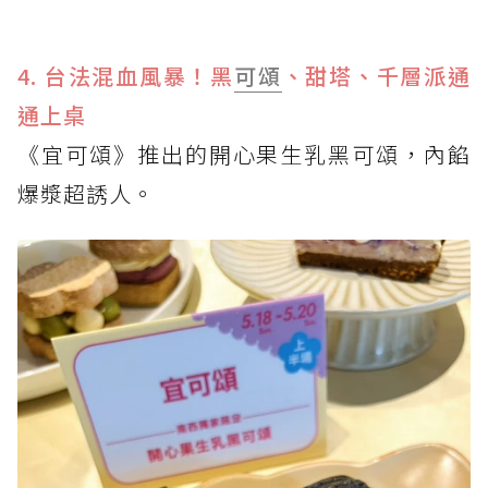
4. 台法混血風暴！黑
可頌
、甜塔、千層派通
通上桌
《宜可頌》推出的開心果生乳黑可頌，內餡
爆漿超誘人。