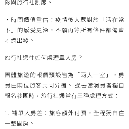
隊與旅行社制度。
・時間價值重估：疫情後大眾對於「活在當
下」的感受更深，不願再等所有條件都備齊
才肯出發。
旅行社過往如何處理單人房？
團體旅遊的報價預設皆為「兩人一室」，房
費由兩位旅客共同分攤。 過去當消費者獨自
報名參團時，旅行社通常有三種處理方式：
1. 補單人房差：旅客額外付費，全程獨自住
一整間房。