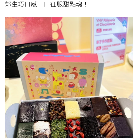
郁生巧口感一口征服甜點魂！