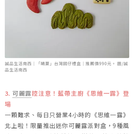
誠品生活南西│「晴菓」台灣囡仔禮盒│推薦價990元。 圖/誠
品生活南西
3.
可麗露
控注意！藍帶主廚《思維一露》登
場
一顆難求、每日只營業4小時的《思維一露》
北上啦！限量推出迷你可麗露派對盒，9種風