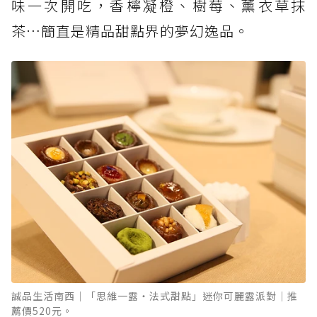
味一次開吃，香檸凝橙、樹莓、薰衣草抹
茶…簡直是精品甜點界的夢幻逸品。
誠品生活南西│「思維一露・法式甜點」迷你可麗露派對│推
薦價520元。