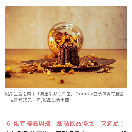
誠品生活南西│「風土甜點工作室」Granola豆漿燕麥可麗露
│推薦價85元。圖/誠品生活南西
6. 限定聯名周邊＋甜點飲品優惠一次滿足！