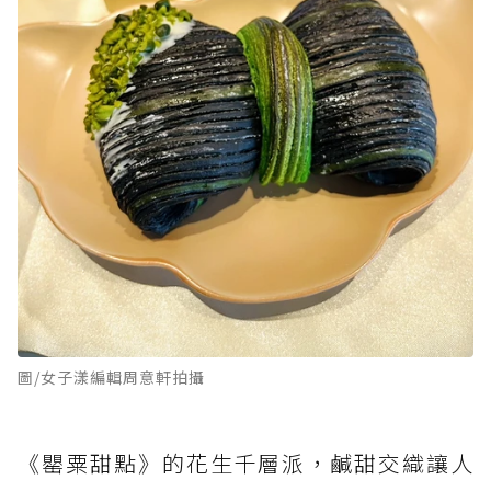
圖/女子漾編輯周意軒拍攝
《罌粟甜點》的花生千層派，鹹甜交織讓人