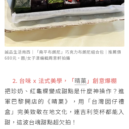
誠品生活南西│「堯平布朗尼」巧克力布朗尼組合包│推薦價
680元。圖/女子漾編輯周意軒拍攝
2. 台味 x 法式美學，「
晴菓
」創意爆棚
把珍奶、紅龜粿變成甜點是什麼神操作？進
軍巴黎開店的《晴菓》，用「台灣囡仔禮
盒」完美致敬在地文化，連吉利筊杯都能入
甜，這波台魂甜點超欠拍！