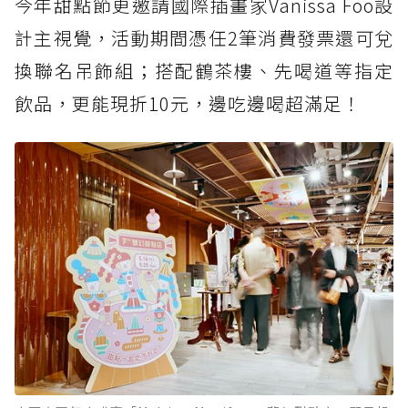
今年甜點節更邀請國際插畫家Vanissa Foo設
計主視覺，活動期間憑任2筆消費發票還可兌
換聯名吊飾組；搭配鶴茶樓、先喝道等指定
飲品，更能現折10元，邊吃邊喝超滿足！