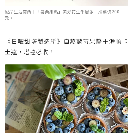
誠品生活南西│「罌粟甜點」美好花生千層派│推薦價200
元。
《日曜甜塔製造所》自熬藍莓果醬＋滑順卡
士達，塔控必收！