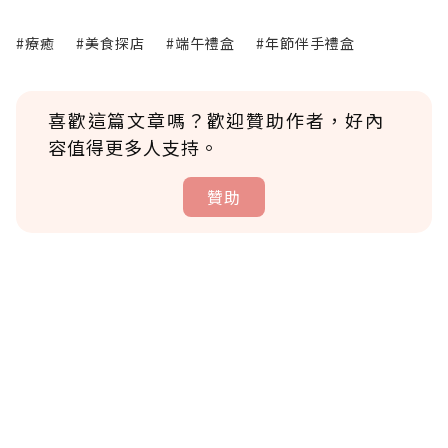
#療癒
#美食探店
#端午禮盒
#年節伴手禮盒
喜歡這篇文章嗎？歡迎贊助作者，好內
容值得更多人支持。
贊助
贊助說明
為了鼓勵作者持續創作更好的內容，會員可以
使用「贊助」功能實質回饋給喜愛的作者。可
將您認為適合的點數贈送給作者，一旦使用贊
助點數即不得撤銷，單筆贊助最低點數為30