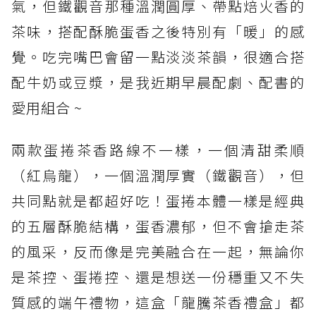
氣，但鐵觀音那種溫潤圓厚、帶點焙火香的
茶味，搭配酥脆蛋香之後特別有「暖」的感
覺。吃完嘴巴會留一點淡淡茶韻，很適合搭
配牛奶或豆漿，是我近期早晨配劇、配書的
愛用組合 ~
兩款蛋捲茶香路線不一樣，一個清甜柔順
（紅烏龍），一個溫潤厚實（鐵觀音），但
共同點就是都超好吃！蛋捲本體一樣是經典
的五層酥脆結構，蛋香濃郁，但不會搶走茶
的風采，反而像是完美融合在一起，無論你
是茶控、蛋捲控、還是想送一份穩重又不失
質感的端午禮物，這盒「龍騰茶香禮盒」都