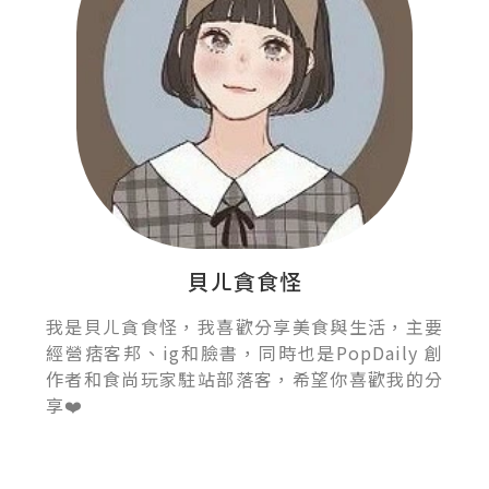
貝ㄦ貪食怪
我是貝ㄦ貪食怪，我喜歡分享美食與生活，主要
經營痞客邦、ig和臉書，同時也是PopDaily 創
作者和食尚玩家駐站部落客，希望你喜歡我的分
享❤️