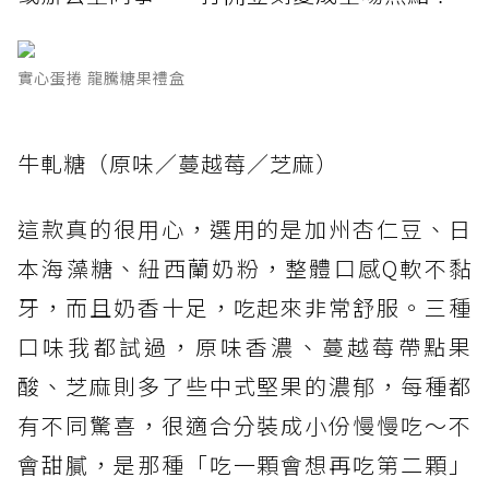
實心蛋捲 龍騰糖果禮盒
牛軋糖（原味／蔓越莓／芝麻）
這款真的很用心，選用的是加州杏仁豆、日
本海藻糖、紐西蘭奶粉，整體口感Q軟不黏
牙，而且奶香十足，吃起來非常舒服。三種
口味我都試過，原味香濃、蔓越莓帶點果
酸、芝麻則多了些中式堅果的濃郁，每種都
有不同驚喜，很適合分裝成小份慢慢吃～不
會甜膩，是那種「吃一顆會想再吃第二顆」