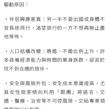
驅動原因：
・伴侶興趣差異：另一半不愛出國或身體不
宜長途飛行，渴望旅行的一方不想再無止盡
地等待。
・人口結構改變：晚婚、不婚比例上升，許
多具備經濟能力與時間的單身族群，卻苦於
找不到合適的旅伴。
・安全與風險外包：安全成本意識提高，尤
其女性旅客傾向利用「跟團」將語言、交
通、醫療、治安等不可控風險，交給專業領