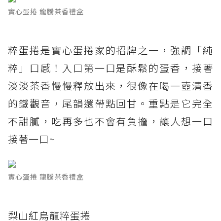
實心蛋捲 龍騰茶香禮盒
粹蛋捲是實心蛋捲家的招牌之一，強調「純
粹」口感！入口第一口是酥鬆的蛋香，接著
淡淡茶香慢慢釋放出來，很像在喝一壺清香
的鐵觀音，尾韻還帶點回甘。重點是它完全
不甜膩，吃再多也不會有負擔，讓人想一口
接著一口~
實心蛋捲 龍騰茶香禮盒
梨山紅烏龍粹蛋捲