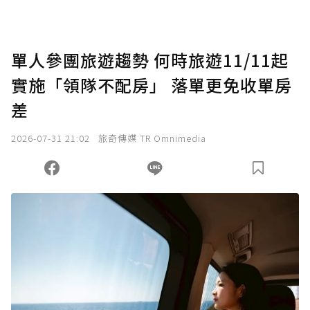
點，最高點數沒有上限。
U 利點數 1 點 = NTD 1 元。
單人參團旅遊趨勢 何時旅遊11/11起
實施「領隊不配房」 落單更免收單房
確認送出
差
我已詳閱贊助說明，且同意站方的使用條款。
2026-07-31 21:02
旅奇傳媒 TR Omnimedia
您當前剩餘 U 利點數：
0
點；前往
購買點數