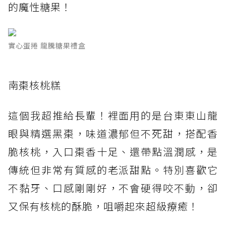
的魔性糖果！
實心蛋捲 龍騰糖果禮盒
南棗核桃糕
這個我超推給長輩！裡面用的是台東東山龍
眼與精選黑棗，味道濃郁但不死甜，搭配香
脆核桃，入口棗香十足、還帶點溫潤感，是
傳統但非常有質感的老派甜點。特別喜歡它
不黏牙、口感剛剛好，不會硬得咬不動，卻
又保有核桃的酥脆，咀嚼起來超級療癒！