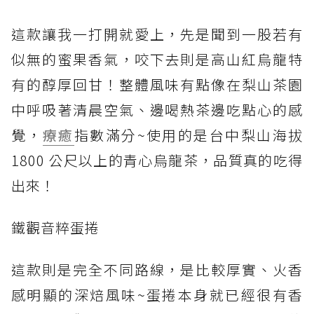
這款讓我一打開就愛上，先是聞到一股若有
似無的蜜果香氣，咬下去則是高山紅烏龍特
有的醇厚回甘！整體風味有點像在梨山茶園
中呼吸著清晨空氣、邊喝熱茶邊吃點心的感
覺，
療癒
指數滿分~使用的是台中梨山海拔
1800 公尺以上的青心烏龍茶，品質真的吃得
出來！
鐵觀音粹蛋捲
這款則是完全不同路線，是比較厚實、火香
感明顯的深焙風味~蛋捲本身就已經很有香