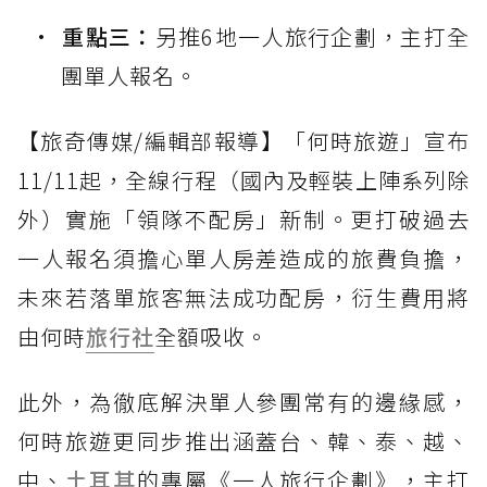
重點三：
另推6地一人旅行企劃，主打全
團單人報名。
【旅奇傳媒/編輯部報導】「何時旅遊」宣布
11/11起，全線行程（國內及輕裝上陣系列除
外）實施「領隊不配房」新制。更打破過去
一人報名須擔心單人房差造成的旅費負擔，
未來若落單旅客無法成功配房，衍生費用將
由何時
旅行社
全額吸收。
此外，為徹底解決單人參團常有的邊緣感，
何時旅遊更同步推出涵蓋台、韓、泰、越、
中、
土耳其
的專屬《一人旅行企劃》，主打