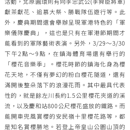
活動，北原圓環則有向李忠武公(李舜臣將軍)
獻茶獻花、追慕大祭、勝戰隊伍遊行等。此
外，慶典期間還會舉辦呈現軍港特色的「軍
樂儀隊慶典」，這也是只有在軍港節期間才
能看到的軍隊藝術表演。另外，3/29～3/30
下午2點～9點，在鎮海體育場還有舉行的
「櫻花音樂季」。櫻花時節的鎮海化身為櫻
花天地，不僅有夢幻的粉白櫻花隧道，還有
滿開後整朵落下的浪漫花雨。其中最具代表
性的，就是餘左川長約1.5公里櫻花夾道的溪
流，以及慶和站800公尺櫻花盛放的鐵路。而
能開車兜風賞櫻的安民嶺十里櫻花路等，都
是知名賞櫻勝地。若登上帝皇山公園山頂的