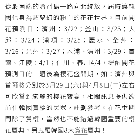
從最南端的濟州島一路向北綻放，屆時讓韓
國化身為超夢幻的粉白的花花世界。目前開
花預測日：濟州：3/22；釜山：3/23；大
邱：3/24；浦項：3/25；麗水、全州：
3/26；光州：3/27；木浦、清州：3/29；首
爾、江陵：4/1；仁川、春川4/4，提醒開花
預測日的一週後為櫻花盛開期，如：濟州與
首爾將分別於3月29日(六)與4月8日(二)左右
可欣賞到絢麗的櫻花饗宴，相關訊息提供欲
前往韓國賞櫻的民眾，計劃參考。在花季期
間除了賞櫻，當然也不能錯過韓國重要的櫻
花慶典，另蒐羅韓國8大
賞花
慶典！