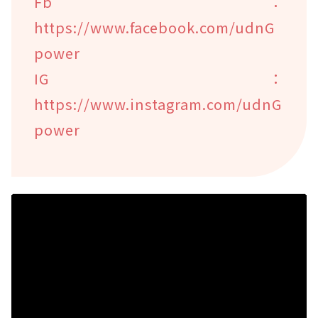
Fb：
https://www.facebook.com/udnG
power
IG：
https://www.instagram.com/udnG
power