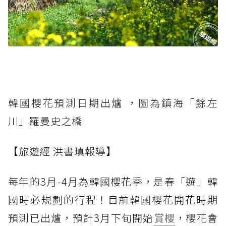
韓國櫻花預測日期出爐 ，圖為鎮海「餘左
川」羅曼史之橋
【旅遊經 洪書瑱報導】
每年的3月-4月為韓國櫻花季，是春「遊」韓
國時必規劃的行程！目前韓國櫻花開花時期
預測已出爐，預計3月下旬開始
賞櫻
，櫻花會