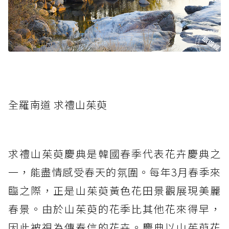
全羅南道 求禮山茱萸
求禮山茱萸慶典是韓國春季代表花卉慶典之
一，能盡情感受春天的氛圍。每年3月春季來
臨之際，正是山茱萸黃色花田景觀展現美麗
春景。由於山茱萸的花季比其他花來得早，
因此被視為傳春信的花卉。慶典以山茱萸花