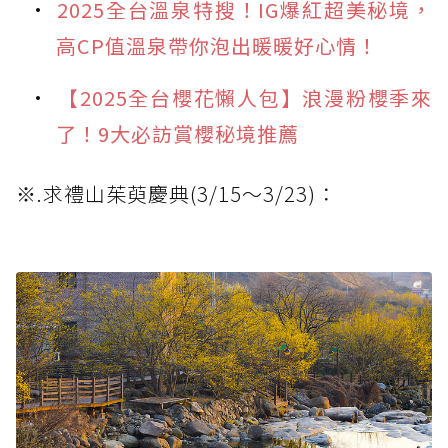
2025全台溫泉特搜！IG爆紅超美秘境，
高CP值溫泉帶你泡出暖暖好心情！
【2025全台櫻花懶人包】浪漫粉櫻季來
了！9大必訪賞櫻秘境推薦
※.求禮山茱萸慶典(3/15～3/23)：