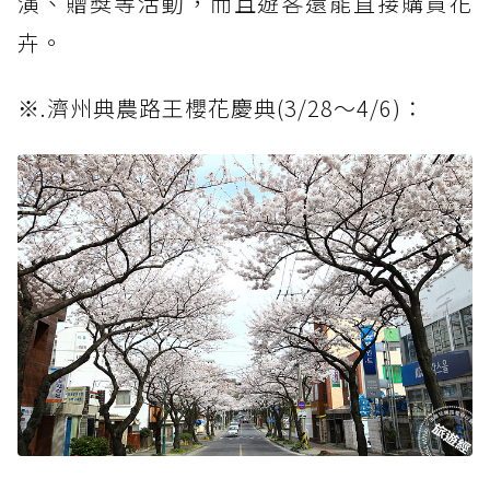
演、贈獎等活動，而且遊客還能直接購買花
卉。
※.濟州典農路王櫻花慶典(3/28～4/6)：