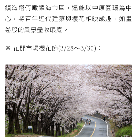
鎮海塔俯瞰鎮海市區，還能以中原圓環為中
心，將百年近代建築與櫻花相映成趣、如畫
卷般的風景盡收眼底。
※.花開市場櫻花節(3/28～3/30)：