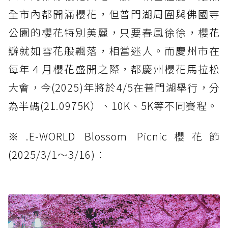
全市內都開滿櫻花，但普門湖周圍與佛國寺
公園的櫻花特別美麗，只要春風徐徐，櫻花
瓣就如雪花般飄落，相當迷人。而慶州市在
每年４月櫻花盛開之際，都慶州櫻花馬拉松
大會，今(2025)年將於4/5在普門湖舉行，分
為半碼(21.0975K）、10K、5K等不同賽程。
※.E-WORLD Blossom Picnic櫻花節
(2025/3/1～3/16)：