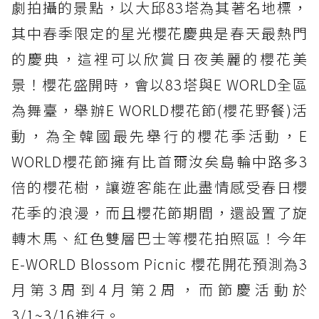
劇拍攝的景點，以大邱83塔為其著名地標，
其中春季限定的星光櫻花慶典是春天最熱門
的慶典，這裡可以欣賞日夜美麗的櫻花美
景！櫻花盛開時，會以83塔與E WORLD全區
為舞臺，舉辦E WORLD櫻花節(櫻花野餐)活
動，為全韓國最先舉行的櫻花季活動，E
WORLD櫻花節擁有比首爾汝矣島輪中路多3
倍的櫻花樹，讓遊客能在此盡情感受春日櫻
花季的浪漫，而且櫻花節期間，還設置了旋
轉木馬、紅色雙層巴士等櫻花拍照區！今年
E-WORLD Blossom Picnic 櫻花開花預測為3
月第3周到4月第2周，而節慶活動於
3/1~3/16進行。