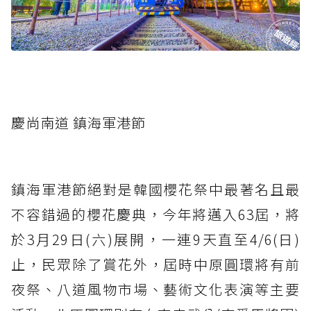
慶尚南道 鎮海軍港節
鎮海軍港節絕對是韓國櫻花祭中最著名且最
不容錯過的櫻花慶典，今年將邁入63屆，將
於3月29日(六)展開，一連9天直至4/6(日)
止，民眾除了賞花外，屆時中原圓環將有前
夜祭、八道風物市場、藝術文化表演等主要