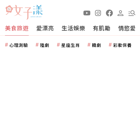
美食旅遊
愛漂亮
生活娛樂
有肌勵
情慾愛
心理測驗
陸劇
星座生肖
韓劇
彩妝保養