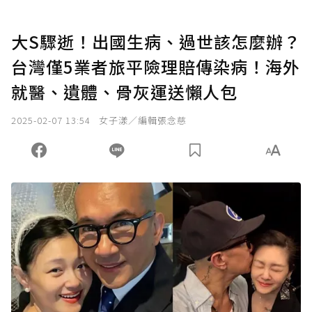
大S驟逝！出國生病、過世該怎麼辦？
台灣僅5業者旅平險理賠傳染病！海外
就醫、遺體、骨灰運送懶人包
2025-02-07 13:54
女子漾／編輯張念慈