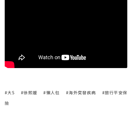
#大S
#徐熙媛
#懶人包
#海外突發疾病
#旅行平安保
險