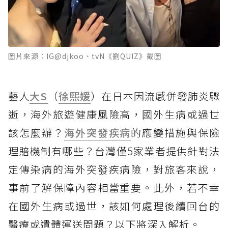
圖片來源：IG@djkoo、tvN《劉QUIZ》截圖
藝人
大S
（
徐熙媛
）在日本因流感併發肺炎驟
逝，海外旅遊健康風險高，國外生病或過世
該怎麼辦？
海外突發疾病
的應變措施與保險
理賠機制有哪些？台灣僅5家業者提供針對法
定傳染病的海外突發疾病險，對旅客來說，
事前了解保障內容相當重要。此外，若不幸
在國外生病或過世，該如何處理後續回台的
醫療或遺體運送問題？以下將深入解析。