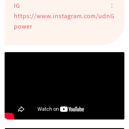
IG：
https://www.instagram.com/udnG
power