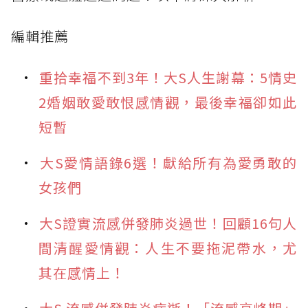
編輯推薦
重拾幸福不到3年！大S人生謝幕：5情史
2婚姻敢愛敢恨感情觀，最後幸福卻如此
短暫
大S愛情語錄6選！獻給所有為愛勇敢的
女孩們
大S證實流感併發肺炎過世！回顧16句人
間清醒愛情觀：人生不要拖泥帶水，尤
其在感情上！