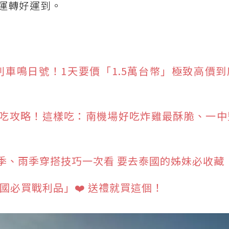
運轉好運到。
列車鳴日號！1天要價「1.5萬台幣」極致高價
吃攻略！這樣吃：南機場好吃炸雞最酥脆、一中
季、雨季穿搭技巧一次看 要去泰國的姊妹必收藏
韓國必買戰利品」❤️ 送禮就買這個！