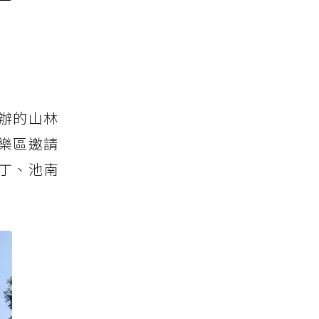
辦的山林
樂區邀請
丁、池南