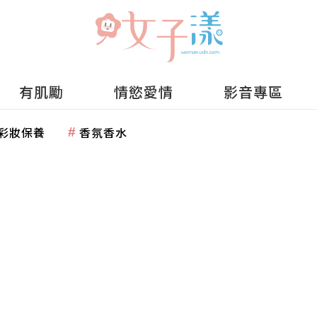
有肌勵
情慾愛情
影音專區
彩妝保養
香氛香水