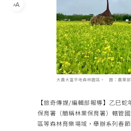
大農大富平地森林園區。 圖：農業部
【旅奇傳媒/編輯部報導】乙巳蛇
保育署（簡稱林業保育署）轄管國
區等森林育樂場域，舉辦系列春節