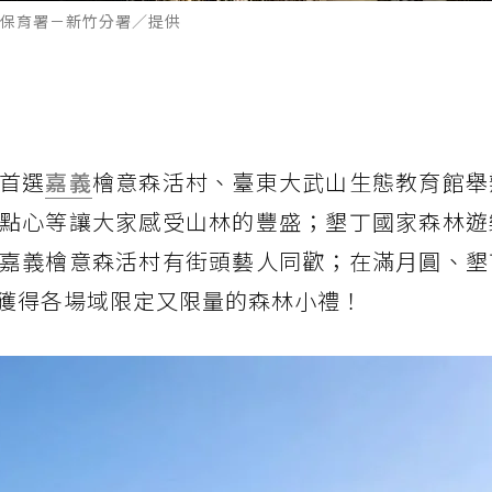
保育署－新竹分署／提供
首選
嘉義
檜意森活村、臺東大武山生態教育館舉
點心等讓大家感受山林的豐盛；墾丁國家森林遊
嘉義檜意森活村有街頭藝人同歡；在滿月圓、墾
獲得各場域限定又限量的森林小禮！