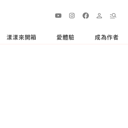
漾漾來開箱
愛體驗
成為作者