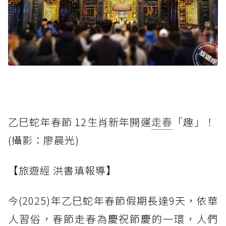
乙巳蛇年春節 12生肖新年開運
走春
「趣」！
(攝影：廖晨光)
【旅遊經 洪書瑱報導】
今(2025)年乙巳蛇年春節假期長達9天，依華
人習俗，春節走春為慶祝節慶的一環，人們