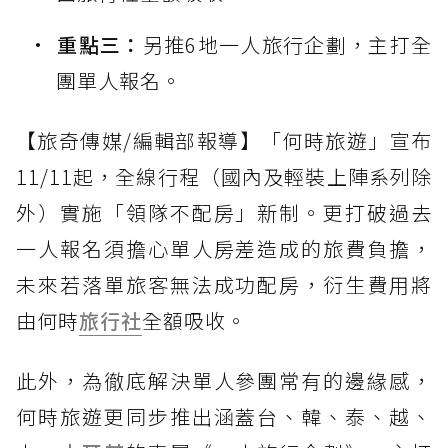
重點三：
另推6地一人旅行企劃，主打全
團單人報名。
【旅奇傳媒/編輯部報導】「何時旅遊」宣布
11/11起，全線行程（國內及輕裝上陣系列除
外）實施「領隊不配房」新制。更打破過去
一人報名須擔心單人房差造成的旅費負擔，
未來若落單旅客無法成功配房，衍生費用將
由何時
旅行社
全額吸收。
此外，為徹底解決單人參團常有的邊緣感，
何時旅遊更同步推出涵蓋台、韓、泰、越、