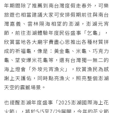
年期間除了推薦到南台灣度假走春外，可樂
旅遊也相當建議大家可安排假期前往與南台
灣嘉義、雲林隔海相望的澎湖，澎湖元宵
節，前往澎湖體驗年度民俗盛事「乞龜」，
欣賞當地各大廟宇費盡心思推出各種材質拼
成的祈福龜，像是：黃金龜、米龜、巧克力
龜、望安爆米花龜等，還有台灣獨一無二的
海上燈會「外垵元宵漁火」，欣賞漁民為感
謝上天護佑，同時點亮漁火，照亮整個澎湖
天空的震撼場景。
也提醒澎湖年度盛事「2025澎湖國際海上花
火節」，將於5/5至7/29展開，今年的花火節