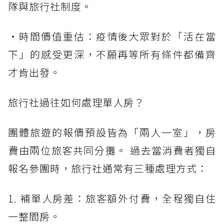
隊與旅行社制度。
・時間價值重估：疫情後大眾對於「活在當
下」的感受更深，不願再等所有條件都備齊
才肯出發。
旅行社過往如何處理單人房？
團體旅遊的報價預設皆為「兩人一室」，房
費由兩位旅客共同分攤。 過去當消費者獨自
報名參團時，旅行社通常有三種處理方式：
1. 補單人房差：旅客額外付費，全程獨自住
一整間房。