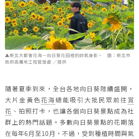
▲新北大都會花海－向日葵花田裡的帥氣身影。 圖：新北市
政府高灘地工程管理處 ／提供
隨著夏季到來，全台各地向日葵陸續盛開，
大片金黃色
花海
總能吸引大批民眾前往
賞
花
、拍照打卡，也讓各個向日葵景點成為社
群上的熱門話題。多數向日葵景點的花期落
在每年6月至10月，不過，受到種植時間與氣