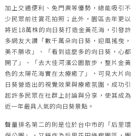
加上交通便利、免門票等優勢，總能吸引不
少民眾前往賞花拍照；此外，園區去年更以
將近18萬株的向日葵打造金黃花海，引發許
多網友大讚「數千萬朵向日葵，迎風搖曳，
美不勝收」、「看到這麼多的向日葵，心都
開了」、「去大佳河濱公園散步，整片金黃
色的太陽花海實在太療癒了」，可見大片向
日葵營造出的視覺效果與療癒氛圍，成功引
起許多民眾在社群上討論與分享，使其成為
近一年最具人氣的向日葵景點。
聲量排名第二的則是位於台中市的「后里環
保公園」，又稱作為后里花田綠廊園區，園