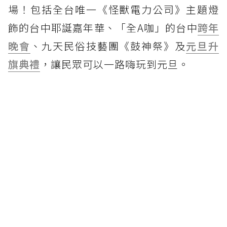
場！包括全台唯一《怪獸電力公司》主題燈
飾的台中耶誕嘉年華、「全A咖」的台中
跨年
晚會
、九天民俗技藝團《鼓神祭》及
元旦升
旗典禮
，讓民眾可以一路嗨玩到元旦。