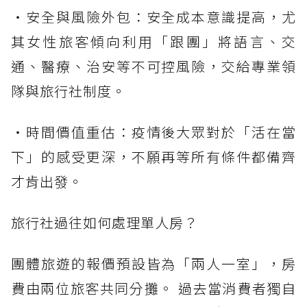
・安全與風險外包：安全成本意識提高，尤
其女性旅客傾向利用「跟團」將語言、交
通、醫療、治安等不可控風險，交給專業領
隊與旅行社制度。
・時間價值重估：疫情後大眾對於「活在當
下」的感受更深，不願再等所有條件都備齊
才肯出發。
旅行社過往如何處理單人房？
團體旅遊的報價預設皆為「兩人一室」，房
費由兩位旅客共同分攤。 過去當消費者獨自