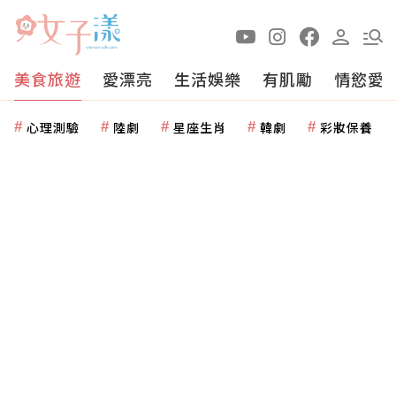
美食旅遊
愛漂亮
生活娛樂
有肌勵
情慾愛
心理測驗
陸劇
星座生肖
韓劇
彩妝保養