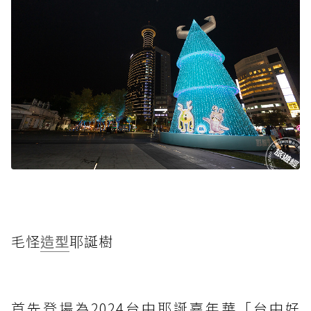
毛怪
造型
耶誕樹
首先登場為2024台中耶誕嘉年華「台中好