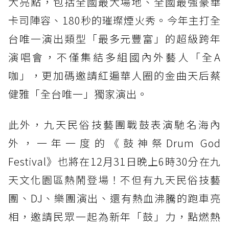
大亮點，包括全國最大場地、全國最強豪華
卡司陣容、180秒的璀璨煙火秀。今年主打全
台唯一演出類型「最多元豐富」的超級跨年
演唱會，不僅集結多組國內外藝人「全A
咖」，更加碼邀請紅遍華人圈的金曲天后蔡
健雅「全台唯一」獨家演出。
此外，九天民俗技藝團戰鼓表演馳名海內
外，一年一度的《鼓神祭Drum God
Festival》也將在12月31日晚上6時30分在九
天文化園區熱鬧登場！不但有九天民俗技藝
團、DJ、樂團演出、還有熱血沸騰的跑車亮
相，邀請民眾一起為新年「鼓」力，點燃熱