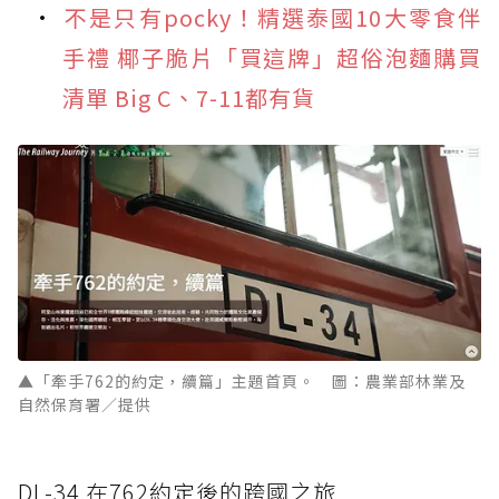
不是只有pocky！精選泰國10大零食伴
手禮 椰子脆片「買這牌」超俗泡麵購買
清單 Big C、7-11都有貨
▲「牽手762的約定，續篇」主題首頁。 圖：農業部林業及
自然保育署／提供
DL-34 在762約定後的跨國之旅