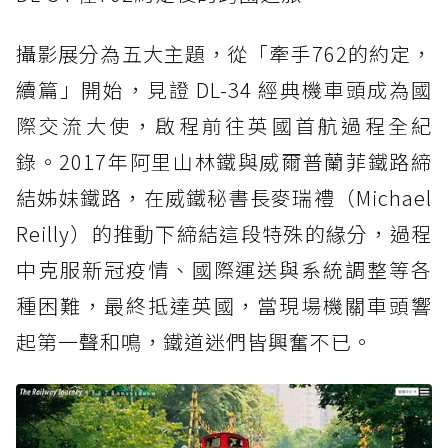
攝影展分為五大主題，從「牽手762的約定，
續篇」開始，見證 DL-34 經典機車頭成為國
際交流大使，啟程前往英國首航過程全紀
錄。2017年阿里山林鐵與威爾普蘭菲鐵路締
結姊妹鐵路，在威鐵秘書長麥瑞禮（Michael
Reilly）的推動下締結這段特殊的緣分，過程
中克服新冠疫情、國際運送與系統調整等各
種困難，最終抵達英國，當現場機關車頭響
起第一聲和鳴，鐵道迷們皆興奮不已。