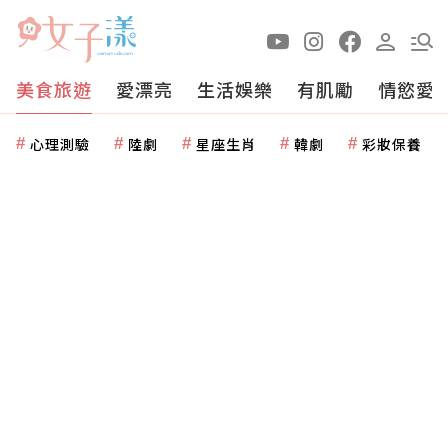
美食旅遊
愛漂亮
生活娛樂
有肌勵
情慾愛
心理測驗
陸劇
星座生肖
韓劇
彩妝保養