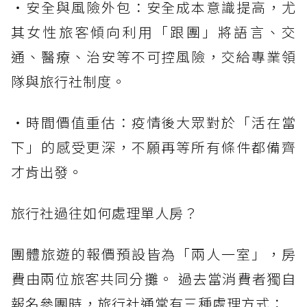
・安全與風險外包：安全成本意識提高，尤
其女性旅客傾向利用「跟團」將語言、交
通、醫療、治安等不可控風險，交給專業領
隊與旅行社制度。
・時間價值重估：疫情後大眾對於「活在當
下」的感受更深，不願再等所有條件都備齊
才肯出發。
旅行社過往如何處理單人房？
團體旅遊的報價預設皆為「兩人一室」，房
費由兩位旅客共同分攤。 過去當消費者獨自
報名參團時，旅行社通常有三種處理方式：