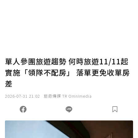
為了鼓勵作者持續創作更好的內容，會員可以
使用「贊助」功能實質回饋給喜愛的作者。可
將您認為適合的點數贈送給作者，一旦使用贊
助點數即不得撤銷，單筆贊助最低點數為30
點，最高點數沒有上限。
U 利點數 1 點 = NTD 1 元。
單人參團旅遊趨勢 何時旅遊11/11起
實施「領隊不配房」 落單更免收單房
確認送出
差
我已詳閱贊助說明，且同意站方的使用條款。
2026-07-31 21:02
旅奇傳媒 TR Omnimedia
您當前剩餘 U 利點數：
0
點；前往
購買點數