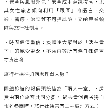
・安全與風險外包：安全成本意識提高，尤
其女性旅客傾向利用「跟團」將語言、交
通、醫療、治安等不可控風險，交給專業領
隊與旅行社制度。
・時間價值重估：疫情後大眾對於「活在當
下」的感受更深，不願再等所有條件都備齊
才肯出發。
旅行社過往如何處理單人房？
團體旅遊的報價預設皆為「兩人一室」，房
費由兩位旅客共同分攤。 過去當消費者獨自
報名參團時，旅行社通常有三種處理方式：