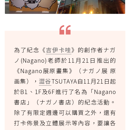
為了紀念《
吉伊卡哇
》的創作者ナガ
ノ(Nagano)老師於11月21日推出的
《Nagano展原畫集》（ナガノ展 原
画集），
澀谷
TSUTAYA自11月21日起
於B1、1F及6F進行了名為「Nagano
書店」（ナガノ書店）的紀念活動。
除了有限定週邊可以購買之外，還有
打卡佈景及立體展示等內容，要讓各