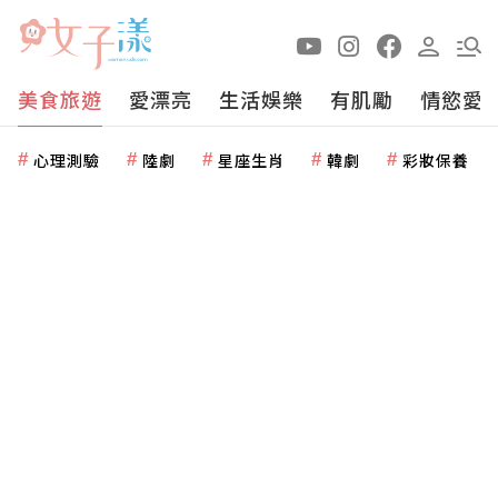
美食旅遊
愛漂亮
生活娛樂
有肌勵
情慾愛
心理測驗
陸劇
星座生肖
韓劇
彩妝保養