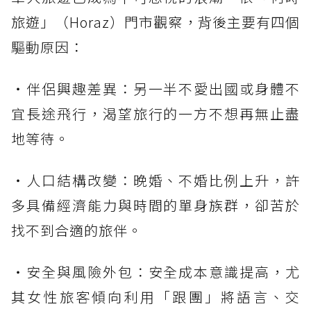
旅遊」（Horaz）門市觀察，背後主要有四個
驅動原因：
・伴侶興趣差異：另一半不愛出國或身體不
宜長途飛行，渴望旅行的一方不想再無止盡
地等待。
・人口結構改變：晚婚、不婚比例上升，許
多具備經濟能力與時間的單身族群，卻苦於
找不到合適的旅伴。
・安全與風險外包：安全成本意識提高，尤
其女性旅客傾向利用「跟團」將語言、交