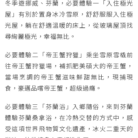
冬季遊挪威、芬蘭，必要體驗一「入住極光
屋」有別於置身冰冷雪原，舒舒服服入住極
光屋，躺在舒適溫暖的床上，從玻璃屋頂找
尋絢麗極光，幸福無比。
必要體驗二「帝王蟹狩獵」乘坐雪原雪橇前
往帝王蟹狩獵場，補抓肥美碩大的帝王蟹，
當場烹調的帝王蟹滋味鮮甜無比，現捕現
食，豪邁品嚐帝王蟹，超級過癮。
必要體驗三「芬蘭浴」入鄉隨俗，來到芬蘭
體驗芬蘭桑拿浴，在冷熱交替的方式中，感
受這項世界飛物質文化遺產，冰火二重天的