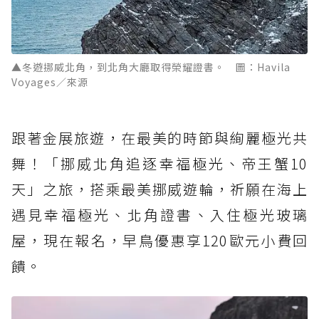
▲冬遊挪威北角，到北角大廳取得榮耀證書。 圖：Havila
Voyages／來源
跟著金展旅遊，在最美的時節與絢麗極光共
舞！「挪威北角追逐幸福極光、帝王蟹10
天」之旅，搭乘最美挪威遊輪，祈願在海上
遇見幸福極光、北角證書、入住極光玻璃
屋，現在報名，早鳥優惠享120歐元小費回
饋。