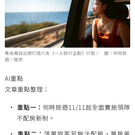
專為獨自出遊打造六支《一人旅行企劃》行程。 圖：何時旅
遊／提供
AI重點
文章重點整理：
重點一：
何時旅遊11/11起全面實施領隊
不配房新制。
重點二：
落單旅客若無法配房，單房差