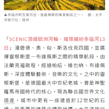
▲多瑙河畔瓦豪河谷，是最精華的美景航段之一。 圖：太平
洋旅行社／提供
「
SCENIC頂級歐洲河輪．璀璨繽紛多瑙河13
日
」漫遊德、奧、匈、斯洛伐克四國，並選
擇雷根斯堡—布達佩斯之間的精華航段，由
法蘭克福啟程，經過帕紹、維也納、布達佩
斯，深度體驗藝術、音樂的文化。之中的雷
根斯堡，是德國最大中世紀老城，曾是神聖
羅馬帝國時代的核心，現為聯合國世界文化
遺產
，城市中更有一座建造於12世紀的石
橋，是重要的建築史蹟與地標。太平洋旅行