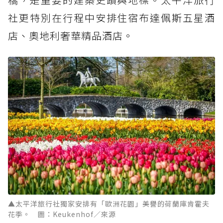
社更特別在行程中安排住宿布達佩斯五星酒
店、奧地利奢華精品酒店。
▲太平洋旅行社獨家安排有「歐洲花園」美譽的荷蘭庫肯霍夫
花季。 圖：Keukenhof／來源