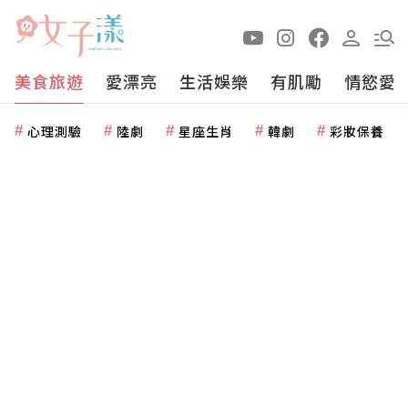
美食旅遊
愛漂亮
生活娛樂
有肌勵
情慾愛
心理測驗
陸劇
星座生肖
韓劇
彩妝保養