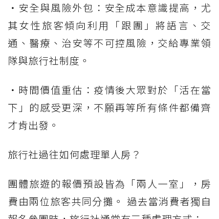
・安全與風險外包：安全成本意識提高，尤
其女性旅客傾向利用「跟團」將語言、交
通、醫療、治安等不可控風險，交給專業領
隊與旅行社制度。
・時間價值重估：疫情後大眾對於「活在當
下」的感受更深，不願再等所有條件都備齊
才肯出發。
旅行社過往如何處理單人房？
團體旅遊的報價預設皆為「兩人一室」，房
費由兩位旅客共同分攤。 過去當消費者獨自
報名參團時，旅行社通常有三種處理方式：