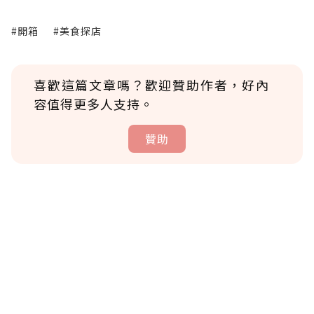
#開箱
#美食探店
喜歡這篇文章嗎？歡迎贊助作者，好內
容值得更多人支持。
贊助
贊助說明
為了鼓勵作者持續創作更好的內容，會員可以
使用「贊助」功能實質回饋給喜愛的作者。可
將您認為適合的點數贈送給作者，一旦使用贊
助點數即不得撤銷，單筆贊助最低點數為30