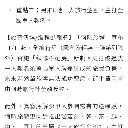
重點三：
另推6地一人旅行企劃，主打全
團單人報名。
【旅奇傳媒/編輯部報導】「何時旅遊」宣布
11/11起，全線行程（國內及輕裝上陣系列除
外）實施「領隊不配房」新制。更打破過去
一人報名須擔心單人房差造成的旅費負擔，
未來若落單旅客無法成功配房，衍生費用將
由何時
旅行社
全額吸收。
此外，為徹底解決單人參團常有的邊緣感，
何時旅遊更同步推出涵蓋台、韓、泰、越、
中、
土耳其
的專屬《一人旅行企劃》，主打