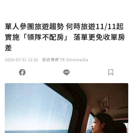
點，最高點數沒有上限。
U 利點數 1 點 = NTD 1 元。
單人參團旅遊趨勢 何時旅遊11/11起
實施「領隊不配房」 落單更免收單房
確認送出
差
我已詳閱贊助說明，且同意站方的使用條款。
2026-07-31 21:02
旅奇傳媒 TR Omnimedia
您當前剩餘 U 利點數：
0
點；前往
購買點數