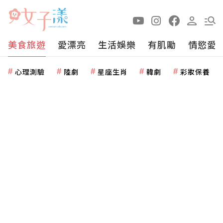
美食旅遊
愛漂亮
生活娛樂
有肌勵
情慾愛
心理測驗
陸劇
星座生肖
韓劇
彩妝保養