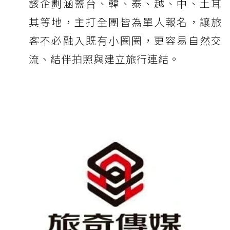
該企劃涵蓋台、韓、泰、越、中、土耳
其等地，主打全團皆為單人報名，讓旅
客不必融入既有小圈圈，更容易自然交
流、結伴拍照與建立旅行連結。