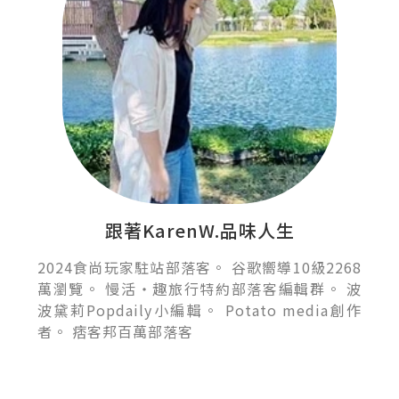
跟著KarenW.品味人生
2024食尚玩家駐站部落客。 谷歌嚮導10級2268
萬瀏覽。 慢活‧趣旅行特約部落客編輯群。 波
波黛莉Popdaily小編輯。 Potato media創作
者。 痞客邦百萬部落客