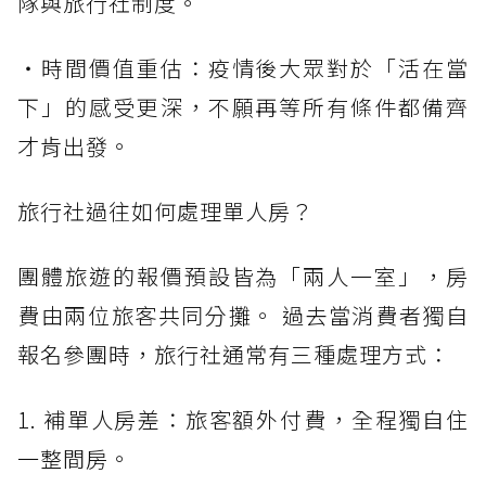
隊與旅行社制度。
・時間價值重估：疫情後大眾對於「活在當
下」的感受更深，不願再等所有條件都備齊
才肯出發。
旅行社過往如何處理單人房？
團體旅遊的報價預設皆為「兩人一室」，房
費由兩位旅客共同分攤。 過去當消費者獨自
報名參團時，旅行社通常有三種處理方式：
1. 補單人房差：旅客額外付費，全程獨自住
一整間房。