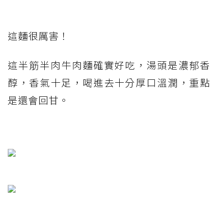
這麵很厲害！
這半筋半肉牛肉麵確實好吃，湯頭是濃郁香
醇，香氣十足，喝進去十分厚口溫潤，重點
是還會回甘。