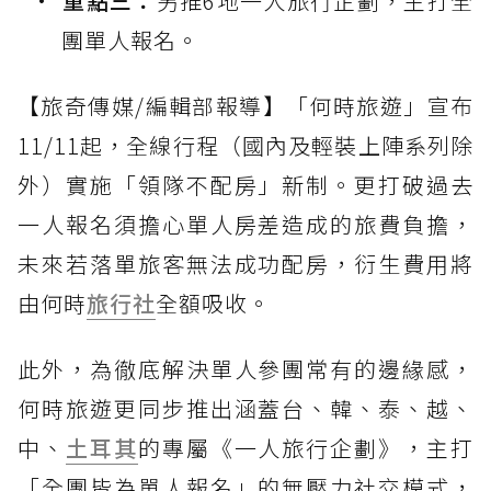
重點三：
另推6地一人旅行企劃，主打全
團單人報名。
【旅奇傳媒/編輯部報導】「何時旅遊」宣布
11/11起，全線行程（國內及輕裝上陣系列除
外）實施「領隊不配房」新制。更打破過去
一人報名須擔心單人房差造成的旅費負擔，
未來若落單旅客無法成功配房，衍生費用將
由何時
旅行社
全額吸收。
此外，為徹底解決單人參團常有的邊緣感，
何時旅遊更同步推出涵蓋台、韓、泰、越、
中、
土耳其
的專屬《一人旅行企劃》，主打
「全團皆為單人報名」的無壓力社交模式，