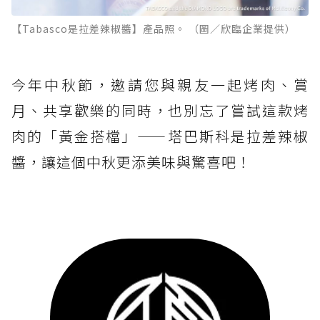
【Tabasco是拉差辣椒醬】產品照。 （圖／欣臨企業提供）
今年中秋節，邀請您與親友一起烤肉、賞
月、共享歡樂的同時，也別忘了嘗試這款烤
肉的「黃金搭檔」——塔巴斯科是拉差辣椒
醬，讓這個中秋更添美味與驚喜吧！