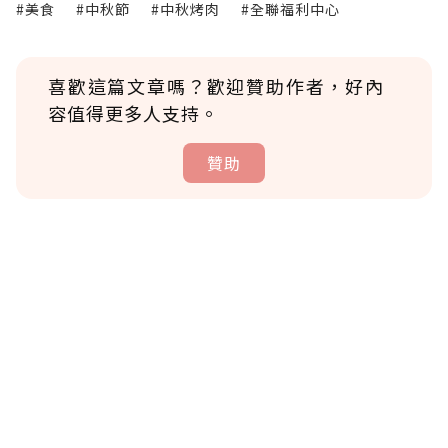
#美食
#中秋節
#中秋烤肉
#全聯福利中心
喜歡這篇文章嗎？歡迎贊助作者，好內
容值得更多人支持。
贊助
贊助說明
為了鼓勵作者持續創作更好的內容，會員可以
使用「贊助」功能實質回饋給喜愛的作者。可
將您認為適合的點數贈送給作者，一旦使用贊
助點數即不得撤銷，單筆贊助最低點數為30
點，最高點數沒有上限。