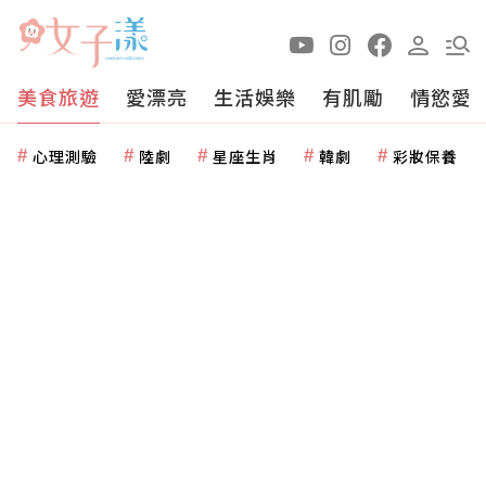
美食旅遊
愛漂亮
生活娛樂
有肌勵
情慾愛
心理測驗
陸劇
星座生肖
韓劇
彩妝保養