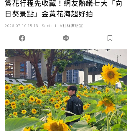
賞花行程先收藏！網友熱議七大「向
日葵景點」金黃花海超好拍
2026-07-10 15:18
Social Lab社群實驗室