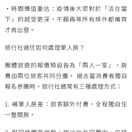
・時間價值重估：疫情後大眾對於「活在當
下」的感受更深，不願再等所有條件都備齊
才肯出發。
旅行社過往如何處理單人房？
團體旅遊的報價預設皆為「兩人一室」，房
費由兩位旅客共同分攤。 過去當消費者獨自
報名參團時，旅行社通常有三種處理方式：
1. 補單人房差：旅客額外付費，全程獨自住
一整間房。