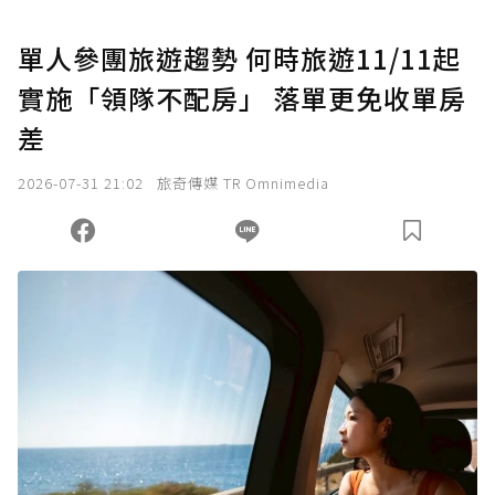
U 利點數 1 點 = NTD 1 元。
單人參團旅遊趨勢 何時旅遊11/11起
實施「領隊不配房」 落單更免收單房
確認送出
差
我已詳閱贊助說明，且同意站方的使用條款。
2026-07-31 21:02
旅奇傳媒 TR Omnimedia
您當前剩餘 U 利點數：
0
點；前往
購買點數