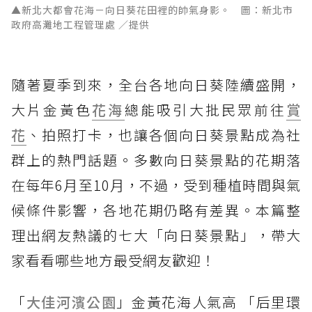
▲新北大都會花海－向日葵花田裡的帥氣身影。 圖：新北市
政府高灘地工程管理處 ／提供
隨著夏季到來，全台各地向日葵陸續盛開，
大片金黃色
花海
總能吸引大批民眾前往
賞
花
、拍照打卡，也讓各個向日葵景點成為社
群上的熱門話題。多數向日葵景點的花期落
在每年6月至10月，不過，受到種植時間與氣
候條件影響，各地花期仍略有差異。本篇整
理出網友熱議的七大「向日葵景點」，帶大
家看看哪些地方最受網友歡迎！
「
大佳河濱公園
」金黃花海人氣高 「后里環