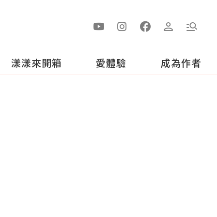
漾漾來開箱
愛體驗
成為作者