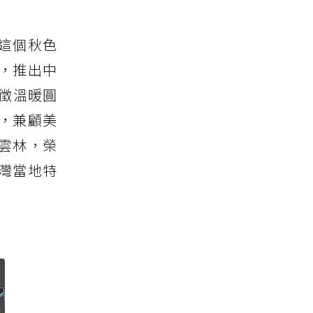
這個秋色
，推出中
徵溫暖圓
，兼顧美
雲林，榮
臺灣當地特