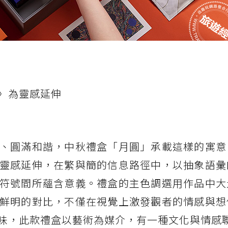
〉為靈感延伸
、圓滿和諧，中秋禮盒「月圓」承載這樣的寓意
靈感延伸，在繁與簡的信息路徑中，以抽象語彙
符號間所蘊含意義。禮盒的主色調選用作品中大
鮮明的對比，不僅在視覺上激發觀者的情感與想
味，此款禮盒以藝術為媒介，有一種文化與情感