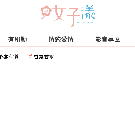
有肌勵
情慾愛情
影音專區
彩妝保養
香氛香水