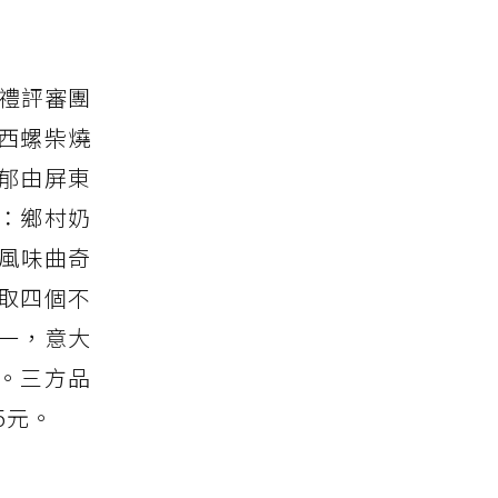
手禮評審團
林西螺柴燒
郁由屏東
：鄉村奶
風味曲奇
取四個不
一，意大
受。三方品
5元。