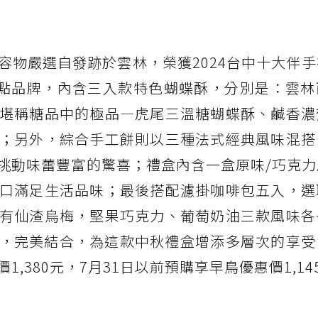
容物嚴選自發跡於雲林，榮獲2024台中十大伴
」法式甜點品牌，內含三入款特色蝴蝶酥，分別是：雲
堪稱糖品中的極品—虎尾三溫糖蝴蝶酥、鹹香濃
；另外，綜合手工餅則以三種法式經典風味混搭
挑動味蕾豐富的驚喜；禮盒內含一盒原味/巧克力
口滿足生活品味；最後搭配濾掛咖啡包五入，選
有仙渣烏梅，堅果巧克力、葡萄奶油三款風味各
兩入，完美結合，為這款中秋禮盒增添多層次的享
,380元，7月31日以前預購享早鳥優惠價1,14