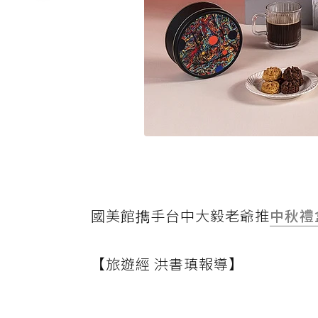
國美館擕手台中大毅老爺推
中秋禮
【旅遊經 洪書瑱報導】