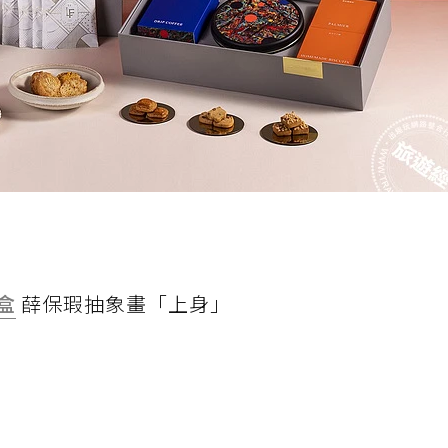
盒
薛保瑕抽象畫「上身」