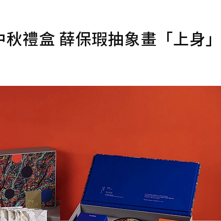
中秋禮盒 薛保瑕抽象畫「上身