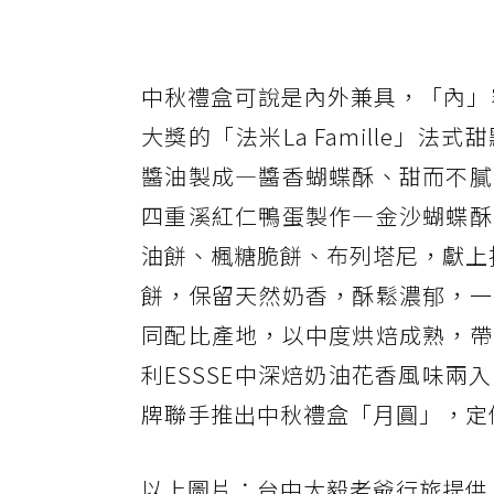
中秋禮盒可說是內外兼具，「內」
大獎的「法米La Famille
醬油製成—醬香蝴蝶酥、甜而不膩
四重溪紅仁鴨蛋製作—金沙蝴蝶酥
油餅、楓糖脆餅、布列塔尼，獻上
餅，保留天然奶香，酥鬆濃郁，一
同配比產地，以中度烘焙成熟，帶
利ESSSE中深焙奶油花香風味
牌聯手推出中秋禮盒「月圓」，定價1
以上圖片：台中大毅老爺行旅提供