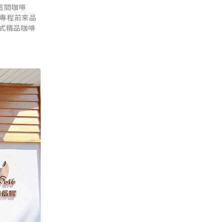
這間咖啡
段專程前來品
式精品咖啡