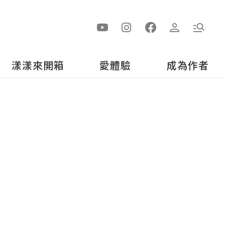
漾漾來開箱
愛體驗
成為作者