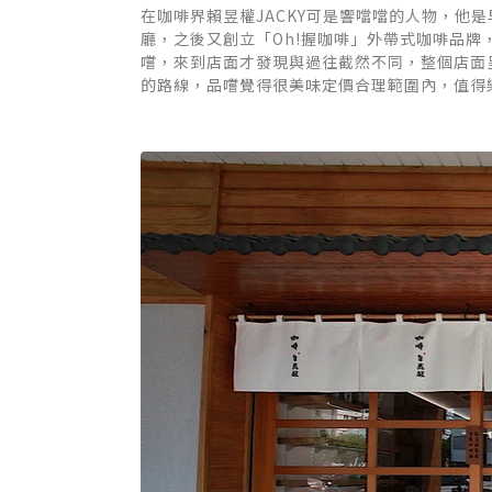
在咖啡界賴昱權JACKY可是響噹噹的人物，他是
廳，之後又創立「Oh!握咖啡」外帶式咖啡品牌
嚐，來到店面才發現與過往截然不同，整個店面
的路線，品嚐覺得很美味定價合理範圍內，值得