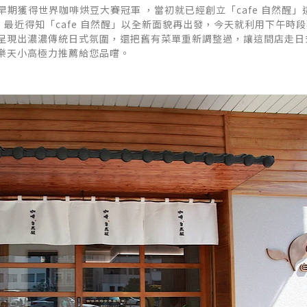
早期獲得世界咖啡烘豆大賽冠軍 ，當初就已經創立「cafe 自然醒」
，最近得知「cafe 自然醒」以全新面貌再出發，今天就利用下午時
呈現出濃濃傳統日式氛圍，還把舊有菜單重新調整過，讓這間店走日
樂天小高極力推薦給您品嚐。