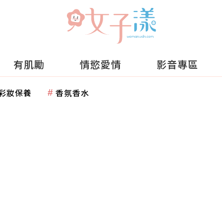
有肌勵
情慾愛情
影音專區
彩妝保養
香氛香水