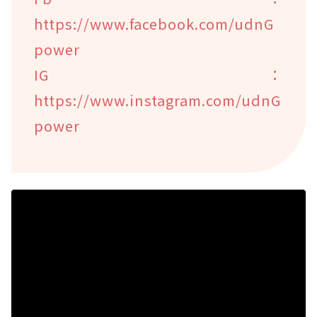
https://www.facebook.com/udnG
power
IG：
https://www.instagram.com/udnG
power