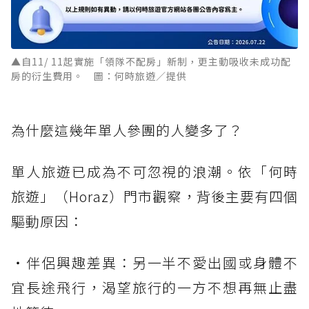
▲自11/ 11起實施「領隊不配房」新制，更主動吸收未成功配
房的衍生費用。 圖：何時旅遊／提供
為什麼這幾年單人參團的人變多了？
單人旅遊已成為不可忽視的浪潮。依「何時
旅遊」（Horaz）門市觀察，背後主要有四個
驅動原因：
・伴侶興趣差異：另一半不愛出國或身體不
宜長途飛行，渴望旅行的一方不想再無止盡