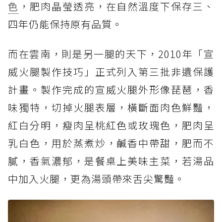
色
，肥肉晶瑩透亮，在自然溫度下保存三、
四年仍能保持原有品質。
而在雲南，則是另一腿的天下，2010年「宣
威火腿製作技巧」正式列入第三批非遺保護
計畫。製作完成的宣威火腿外形像琵琶，香
味獨特，切掉火腿表層，橫斷面肉色鮮豔，
紅白分明，瘦肉呈桃紅色或玫瑰色，肥肉呈
乳白色，用於蒸煮炒，鹹香中帶甜，肥而不
膩，香氣濃郁，是餐桌上美味主菜，若湯品
中加入火腿，更為湯頭帶來舌尖驚豔。