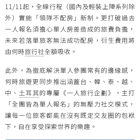
11/11起，全線行程（國內及輕裝上陣系列除
外）實施「領隊不配房」新制。更打破過去
一人報名須擔心單人房差造成的旅費負擔，
未來若落單旅客無法成功配房，衍生費用將
由何時
旅行社
全額吸收。
此外，為徹底解決單人參團常有的邊緣感，
何時旅遊更同步推出涵蓋台、韓、泰、越、
中、
土耳其
的專屬《一人旅行企劃》，主打
「全團皆為單人報名」的無壓力社交模式，
讓每一位旅客都能在沒有既定交友圈的包袱
下，自在享受探索世界的樂趣。