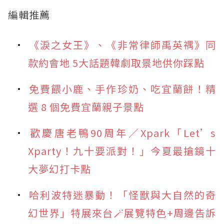
編輯推薦
《淚之女王》、《非常律師禹英禑》同
款約會地 5大話題韓劇取景地供你踩點
免費餵小鹿、手作珍奶、吃宜蘭餅！精
選 8 個免費宜蘭親子景點
歡慶唐老鴨90周年／Xpark「Let’s
Xparty！九十要派對！」今夏最搶鏡十
大夢幻打卡點
哈利波特迷暴動！「怪獸與大自然的奇
幻世界」特展來台🪄展覽特色+周邊告訴