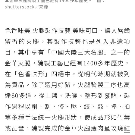
▲金華火腿醃製工藝已經有1400多年歷史。 圖：
shutterstock／來源
色香味美 火腿製作技藝 美味可口、讓人唇齒
留香的火腿，其製作技藝也是列入非遺項
目，其中享有「中國大陸三大名腿」之一的
金華火腿，醃製工藝已經有1400多年歷史，
在「色香味形」四絕中，從明代時期就被列
為貢品。除了選用好豬，火腿醃製工序也高
達80多道，從上鹽、洗曬、整形到發酵，製
作過程以削、割、修、壓、絞、敲、捧、拍
等多種手法統一火腿形狀，使成品形如竹葉
或琵琶，醃製完成的金華火腿瘦肉呈玫瑰
紅