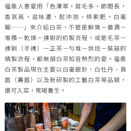
福鼎人喜愛用「色澤翠，茸毛多，節間長，
香氣高，滋味濃，耐沖泡，條索肥，白毫
顯……」來介紹白茶，不管是鮮葉－萎凋－
堆積－乾燥－揀剔的初製流程，或是毛茶－
揀剔（手揀）－正茶－勻堆－烘焙－裝箱的
精製流程，都無損白茶知音熱烈的愛。福鼎
白茶製品現在主要以白毫銀針、白牡丹、貢
眉（壽眉）以及新研製的工藝白茶等品類，
還可入菜，常喝養生。