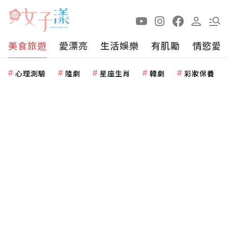
美食旅遊
愛漂亮
生活娛樂
有肌勵
情慾愛
心理測驗
陸劇
星座生肖
韓劇
彩妝保養