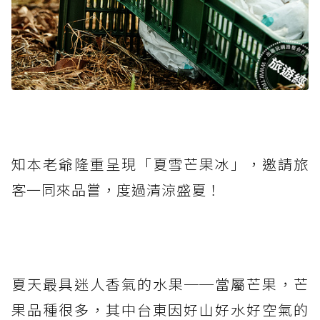
知本老爺隆重呈現「夏雪芒果冰」，邀請旅
客一同來品嘗，度過清涼盛夏！
夏天最具迷人香氣的水果──當屬芒果，芒
果品種很多，其中台東因好山好水好空氣的