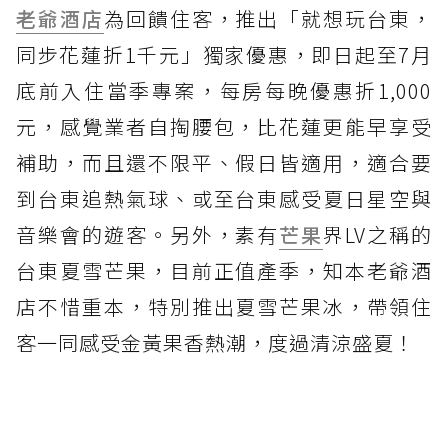
老爺酒店
為回饋住客，推出「就想玩台東，
同步花蓮折1千元」獨家優惠，即日起至7月
底前入住當季專案，每房每晚優惠折1,000
元，感覺業者自掏腰包，比花蓮更能早享受
補助，而且還不限平、假日皆適用，適合要
到台東追熱氣球、或至台東感受夏日星空與
音樂會的遊客。另外，素有
芒果
界LV之稱的
台東夏雪芒果，目前正值產季，知本老爺酒
店不惜重本，特別推出夏雪芒果冰，帶領住
客一同感受金黃果香熱潮，度過清涼盛夏！