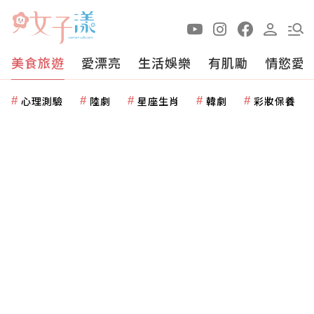
美食旅遊
愛漂亮
生活娛樂
有肌勵
情慾愛
心理測驗
陸劇
星座生肖
韓劇
彩妝保養