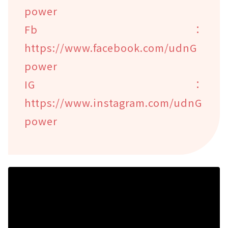
power
Fb：
https://www.facebook.com/udnG
power
IG：
https://www.instagram.com/udnG
power