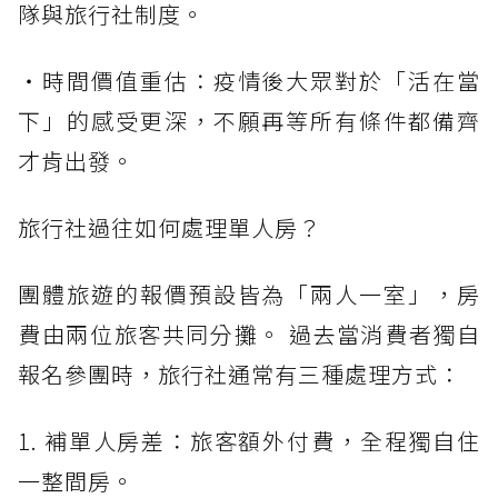
隊與旅行社制度。
・時間價值重估：疫情後大眾對於「活在當
下」的感受更深，不願再等所有條件都備齊
才肯出發。
旅行社過往如何處理單人房？
團體旅遊的報價預設皆為「兩人一室」，房
費由兩位旅客共同分攤。 過去當消費者獨自
報名參團時，旅行社通常有三種處理方式：
1. 補單人房差：旅客額外付費，全程獨自住
一整間房。