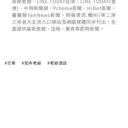
奇摩旅遊、LINE TODAY台灣、LINE TODAY(香
港)、中時新聞網、Pchome新聞、HiNet新聞、
蕃薯藤YamNews新聞、時報資訊.觸Mii等二岸
三地各大主流入口網站及網路媒體同步刊出，全
面提供最新旅遊、住宿、美食等即時新聞。
#芒果
#知本老爺
#老爺酒店