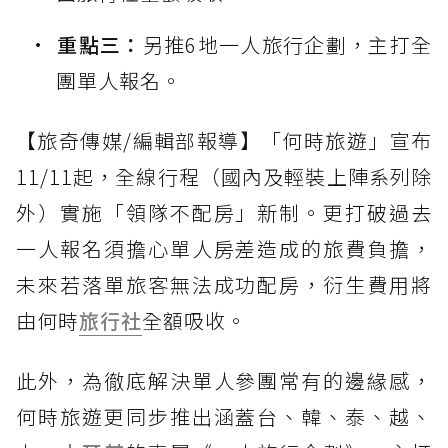
重點三：
另推6地一人旅行企劃，主打全
團單人報名。
【旅奇傳媒/編輯部報導】「何時旅遊」宣布
11/11起，全線行程（國內及輕裝上陣系列除
外）實施「領隊不配房」新制。更打破過去
一人報名須擔心單人房差造成的旅費負擔，
未來若落單旅客無法成功配房，衍生費用將
由何時
旅行社
全額吸收。
此外，為徹底解決單人參團常有的邊緣感，
何時旅遊更同步推出涵蓋台、韓、泰、越、