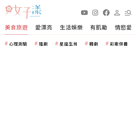
美食旅遊
愛漂亮
生活娛樂
有肌勵
情慾愛
心理測驗
陸劇
星座生肖
韓劇
彩妝保養