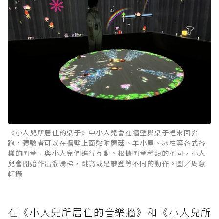
《小人兒所居住的桌子》中小人兒會在牆壁與桌子裡來回奔
跑，體驗者可以在牆壁上面黏附蘑菇、羊小屋、冰柱等各式各
樣的圖章，與小人兒們進行互動。根據圖章種類的不同，小人
兒會開始作出溜滑梯，跳高或是攀登等不同的動作。圖／周意
軒攝
在《小人兒所居住的音樂牆》和《小人兒所