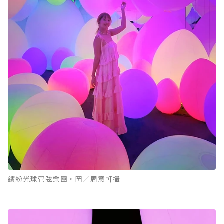
繽紛光球管弦樂團。圖／周意軒攝