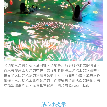
《滑梯水果園》暢玩溜滑梯，滑梯是培育著各種水果的園區，
而人會變成太陽光的存在，當你用身體撞上滑梯上的球體時，
接受了太陽光能源的球體會氣勢十足地向四周飛去。並與水過
碰撞，水果就能因此得到培育，而體驗者滑到地面的瞬間也會
綻放出燦爛煙火，氣氛相當歡樂。圖片來源/teamLab
貼心小提示