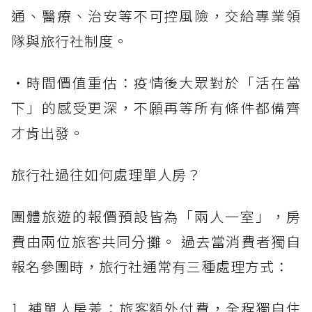
通、醫療、治安等不可控風險，交給專業領
隊與旅行社制度。
・時間價值重估：疫情後大眾對於「活在當
下」的感受更深，不願再等所有條件都備齊
才肯出發。
旅行社過往如何處理單人房？
團體旅遊的報價預設皆為「兩人一室」，房
費由兩位旅客共同分攤。 過去當消費者獨自
報名參團時，旅行社通常有三種處理方式：
1. 補單人房差：旅客額外付費，全程獨自住