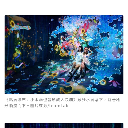
《點滴瀑布，小水滴也會形成大浪潮》眾多水滴落下，隨著地
形順流而下。圖片來源/teamLab