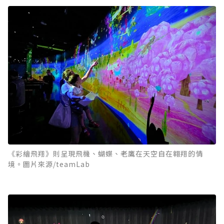
《彩繪飛翔》則呈現飛機、蝴蝶、老鷹在天空自在翱翔的情
境。圖片來源/teamLab