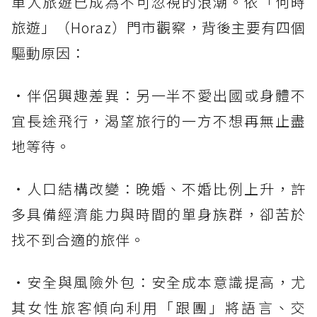
單人旅遊已成為不可忽視的浪潮。依「何時
旅遊」（Horaz）門市觀察，背後主要有四個
驅動原因：
・伴侶興趣差異：另一半不愛出國或身體不
宜長途飛行，渴望旅行的一方不想再無止盡
地等待。
・人口結構改變：晚婚、不婚比例上升，許
多具備經濟能力與時間的單身族群，卻苦於
找不到合適的旅伴。
・安全與風險外包：安全成本意識提高，尤
其女性旅客傾向利用「跟團」將語言、交