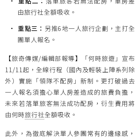
重點二：
落單旅客若無法配房，單房差
由旅行社全額吸收。
重點三：
另推6地一人旅行企劃，主打全
團單人報名。
【旅奇傳媒/編輯部報導】「何時旅遊」宣布
11/11起，全線行程（國內及輕裝上陣系列除
外）實施「領隊不配房」新制。更打破過去
一人報名須擔心單人房差造成的旅費負擔，
未來若落單旅客無法成功配房，衍生費用將
由何時
旅行社
全額吸收。
此外，為徹底解決單人參團常有的邊緣感，