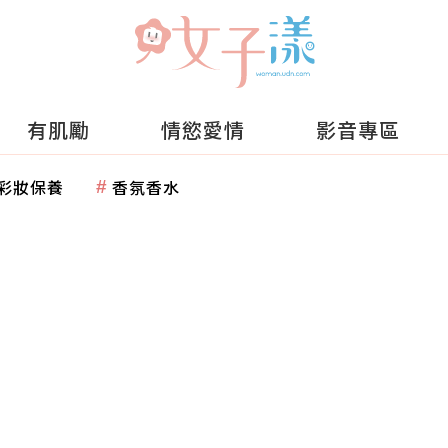
有肌勵
情慾愛情
影音專區
彩妝保養
香氛香水