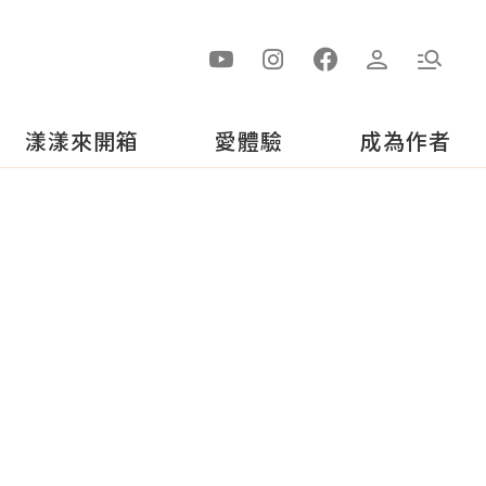
漾漾來開箱
愛體驗
成為作者