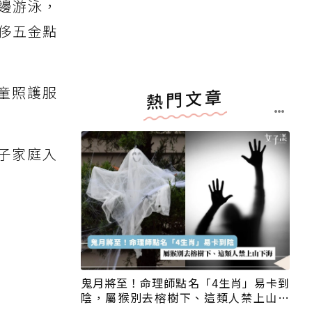
邊游泳，
侈五金點
童照護服
熱門文章
子家庭入
鬼月將至！命理師點名「4生肖」易卡到
陰，屬猴別去榕樹下、這類人禁上山下