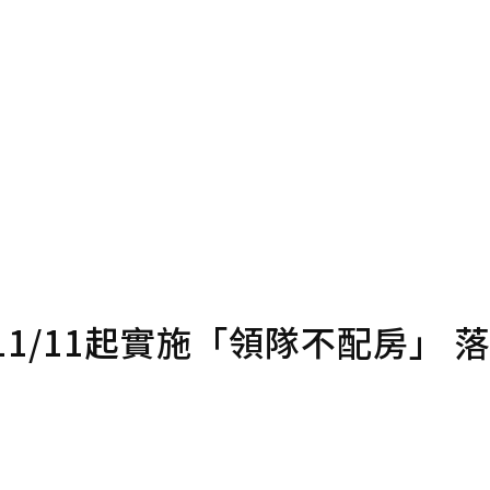
確認送出
條款。
點數
1/11起實施「領隊不配房」 