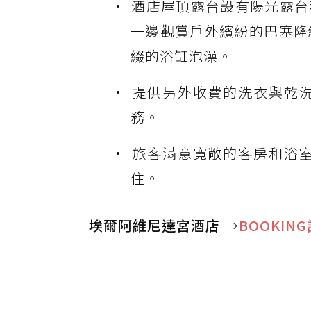
酒店屋頂露台設有陽光露台
一邊觀賞戶外繽紛的巴塞隆
綴的浴缸泡澡。
提供另外收費的洗衣與乾
務。
旅客滿意寬敞的客房和浴
住。
埃爾阿維尼達宮酒店
→
BOOKIN