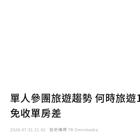
U 利點數 1 點 = NTD 1 元。
我已詳閱贊助說明，且同意站方的使用
您當前剩餘 U 利點數：
0
點；前往
購買
單人參團旅遊趨勢 何時旅遊1
免收單房差
2026-07-31 21:02
旅奇傳媒 TR Omnimedia