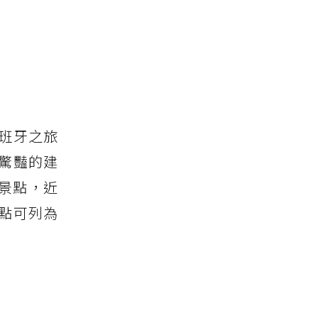
班牙之旅
驚豔的建
景點，近
點可列為