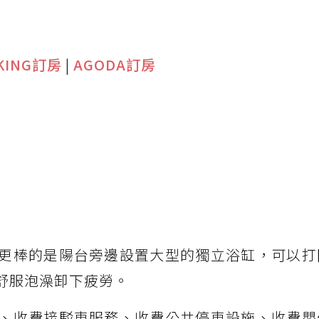
KING訂房
|
AGODA訂房
更棒的是陽台旁邊設置大型的獨立浴缸，可以打
舒服泡澡卸下疲勞。
、收費接駁車服務、收費公共停車設施、收費嬰