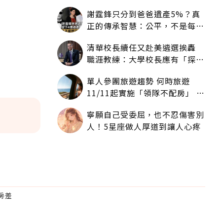
海
謝霆鋒只分到爸爸遺產5%？真
正的傳承智慧：公平，不是每個
人拿一樣多
清華校長續任又赴美遴選挨轟
職涯教練：大學校長應有「探
索」職涯權利嗎？
單人參團旅遊趨勢 何時旅遊
11/11起實施「領隊不配房」 落
單更免收單房差
寧願自己受委屈，也不忍傷害別
人！5星座做人厚道到讓人心疼
房差
為適合
。