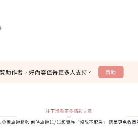
事
贊助作者，好內容值得更多人支持。
贊助
贊助說明
往下滑看更多精彩文章
人參團旅遊趨勢 何時旅遊11/11起實施「領隊不配房」 落單更免收單
會員可以使用「贊助」功能實質回饋給喜愛的作者。可將您認
即不得撤銷，單筆贊助最低點數為30點，最高點數沒有上限