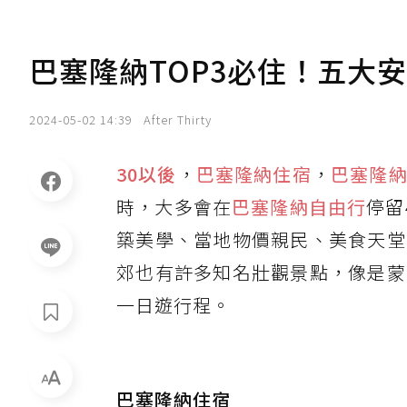
巴塞隆納TOP3必住！五大
2024-05-02 14:39
After Thirty
30以後
，
巴塞隆納住宿
，
巴塞隆
時，大多會在
巴塞隆納自由行
停留
築美學、當地物價親民、美食天堂
郊也有許多知名壯觀景點，像是蒙
一日遊行程。
巴塞隆納住宿