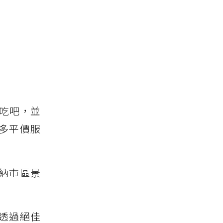
吃吧，並
許多平價服
納市區景
透過絕佳