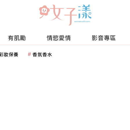
有肌勵
情慾愛情
影音專區
彩妝保養
香氛香水