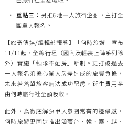
由旅行社全額吸收。
重點三：
另推6地一人旅行企劃，主打全
團單人報名。
【旅奇傳媒/編輯部報導】「何時旅遊」宣布
11/11起，全線行程（國內及輕裝上陣系列除
外）實施「領隊不配房」新制。更打破過去
一人報名須擔心單人房差造成的旅費負擔，
未來若落單旅客無法成功配房，衍生費用將
由何時
旅行社
全額吸收。
此外，為徹底解決單人參團常有的邊緣感，
何時旅遊更同步推出涵蓋台、韓、泰、越、