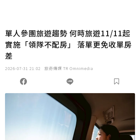
助點數即不得撤銷，單筆贊助最低點數為30
點，最高點數沒有上限。
U 利點數 1 點 = NTD 1 元。
單人參團旅遊趨勢 何時旅遊11/11起
實施「領隊不配房」 落單更免收單房
確認送出
差
我已詳閱贊助說明，且同意站方的使用條款。
2026-07-31 21:02
旅奇傳媒 TR Omnimedia
您當前剩餘 U 利點數：
0
點；前往
購買點數