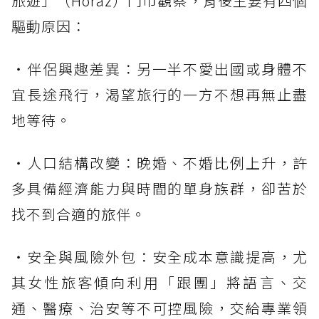
旅遊」（Horaz）門市觀察，背後主要有四個
驅動原因：
・伴侶興趣差異：另一半不愛出國或身體不
宜長途飛行，渴望旅行的一方不想再無止盡
地等待。
・人口結構改變：晚婚、不婚比例上升，許
多具備經濟能力與時間的單身族群，卻苦於
找不到合適的旅伴。
・安全與風險外包：安全成本意識提高，尤
其女性旅客傾向利用「跟團」將語言、交
通、醫療、治安等不可控風險，交給專業領