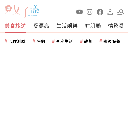
美食旅遊
愛漂亮
生活娛樂
有肌勵
情慾愛
心理測驗
陸劇
星座生肖
韓劇
彩妝保養