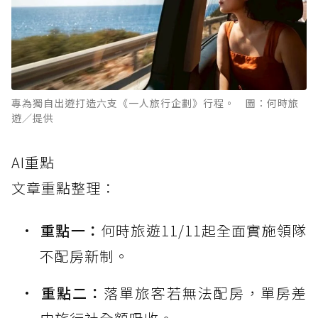
專為獨自出遊打造六支《一人旅行企劃》行程。 圖：何時旅
遊／提供
AI重點
文章重點整理：
重點一：
何時旅遊11/11起全面實施領隊
不配房新制。
重點二：
落單旅客若無法配房，單房差