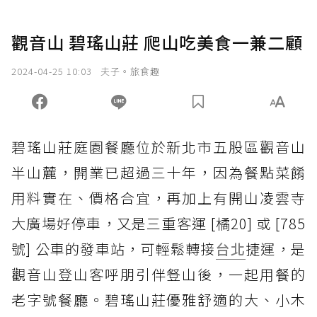
觀音山 碧瑤山莊 爬山吃美食一兼二顧
2024-04-25 10:03
夫子。旅食趣
碧瑤山莊庭園餐廳位於新北市五股區觀音山
半山麓，開業已超過三十年，因為餐點菜餚
用料實在、價格合宜，再加上有開山凌雲寺
大廣場好停車，又是三重客運 [橘20] 或 [785
號] 公車的發車站，可輕鬆轉接
台北
捷運，是
觀音山登山客呼朋引伴豋山後，一起用餐的
老字號餐廳。碧瑤山莊優雅舒適的大、小木