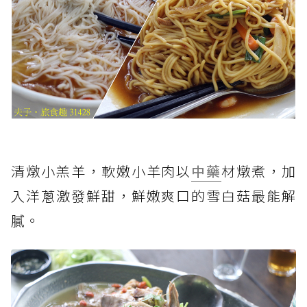
清燉小羔羊，軟嫩小羊肉以
中藥
材燉煮，加
入洋蔥激發鮮甜，鮮嫩爽口的雪白菇最能解
膩。