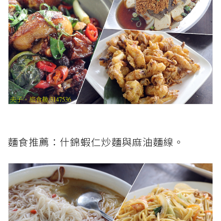
麵食推薦：什錦蝦仁炒麵與麻油麵線。