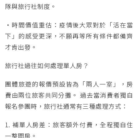
隊與旅行社制度。
・時間價值重估：疫情後大眾對於「活在當
下」的感受更深，不願再等所有條件都備齊
才肯出發。
旅行社過往如何處理單人房？
團體旅遊的報價預設皆為「兩人一室」，房
費由兩位旅客共同分攤。 過去當消費者獨自
報名參團時，旅行社通常有三種處理方式：
1. 補單人房差：旅客額外付費，全程獨自住
一整間房。