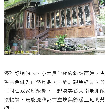
優雅舒適的大、小木屋包廂緣斜坡而建，古
香古色融入自然景觀，無論是親朋好友、公
司同仁或家庭聚餐，一起啖美食天南地北敞
懷暢談，最能洗滌都市塵埃與舒緩上班的勞
頓。