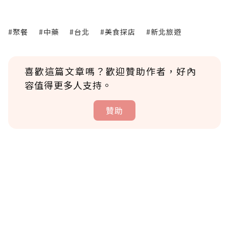
#聚餐
#中藥
#台北
#美食探店
#新北旅遊
喜歡這篇文章嗎？歡迎贊助作者，好內
容值得更多人支持。
贊助
贊助說明
為了鼓勵作者持續創作更好的內容，會員可以
使用「贊助」功能實質回饋給喜愛的作者。可
將您認為適合的點數贈送給作者，一旦使用贊