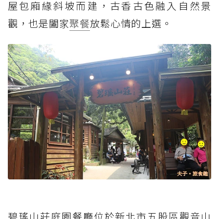
屋包廂緣斜坡而建，古香古色融入自然景
觀，也是闔家
聚餐
放鬆心情的上選。
碧瑤山莊庭園餐廳位於新北市五股區觀音山