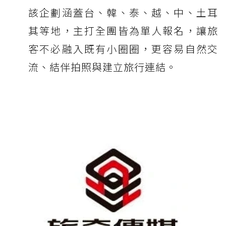
該企劃涵蓋台、韓、泰、越、中、土耳
其等地，主打全團皆為單人報名，讓旅
客不必融入既有小圈圈，更容易自然交
流、結伴拍照與建立旅行連結。