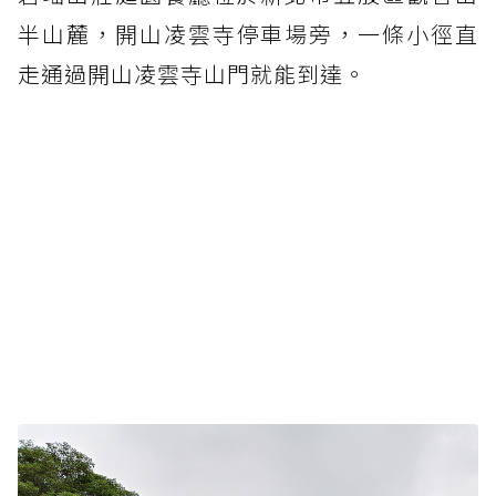
半山麓，開山凌雲寺停車場旁，一條小徑直
走通過開山凌雲寺山門就能到達。