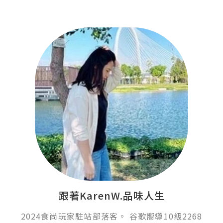
跟著KarenW.品味人生
2024食尚玩家駐站部落客。 谷歌嚮導10級2268