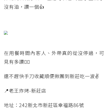
沒有油，讚一個👍
在用餐時間內客人、外帶真的從沒停過，可
見有多讚👍🏻
還不趕快手刀收藏順便揪團到新莊吃一波✌️
📍老王炸烤-新莊店
地址：242新北市新莊區幸福路86號