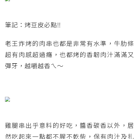
筆記：烤豆皮必點‼️
老王炸烤的肉串也都是非常有水準，牛肋條
超有肉感超過癮，也都烤的香韌肉汁滿滿又
彈牙，越嚼越香ㄟ～
雞腿串出乎意料的好吃，醬香碳香以外，居
然吃起來一點都不腥不乾柴，保有肉汁及扎