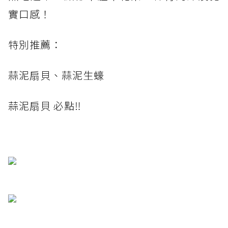
實口感！
特別推薦：
蒜泥扇貝、蒜泥生蠔
蒜泥扇貝 必點‼️