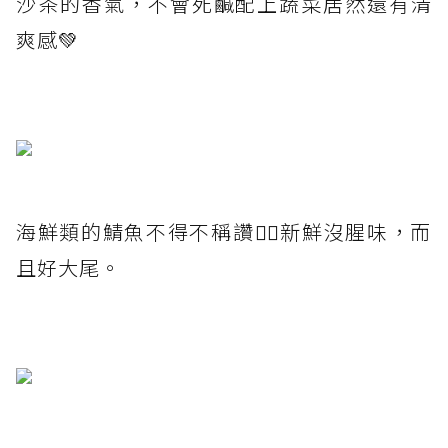
沙茶的香氣，不會死鹹配上蔬菜居然還有清
爽感💚
海鮮類的鯖魚不得不稱讚👍🏻新鮮沒腥味，而
且好大尾。