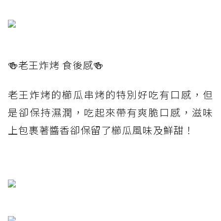
🍻老王炸烤 食後感🍻
老王炸烤的櫛瓜串烤的特別好吃有口感，但
是卻保持濕潤，吃起來帶有爽脆口感，滋味
上包裹著醬香卻保留了櫛瓜風味及鮮甜！