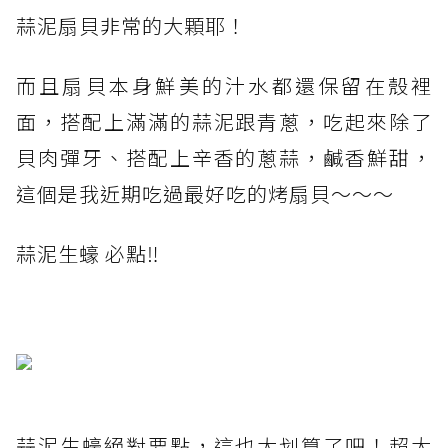
蒜泥扇貝非常的大顆耶！
而且扇貝本身鮮美的汁水都還保留在殼裡
面，搭配上滿滿的蒜泥跟青蔥，吃起來除了
貝肉彈牙、搭配上辛香的蔥蒜，鹹香鮮甜，
這個是我近期吃過最好吃的烤扇貝～～～
蒜泥生蠔 必點‼️
蒜泥生蠔絕對要點，這也太划算了吧！超大