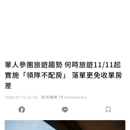
為了鼓勵作者持續創作更好的內容，會員可以
使用「贊助」功能實質回饋給喜愛的作者。可
將您認為適合的點數贈送給作者，一旦使用贊
助點數即不得撤銷，單筆贊助最低點數為30
點，最高點數沒有上限。
U 利點數 1 點 = NTD 1 元。
單人參團旅遊趨勢 何時旅遊11/11起
實施「領隊不配房」 落單更免收單房
確認送出
差
我已詳閱贊助說明，且同意站方的使用條款。
2026-07-31 21:02
旅奇傳媒 TR Omnimedia
您當前剩餘 U 利點數：
0
點；前往
購買點數