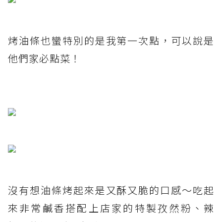
烤油條也蠻特別的是我第一次點，可以說是
他們家必點菜！
沒有想油條烤起來是又酥又脆的口感～吃起
來非常鹹香搭配上店家的特製孜然粉、辣