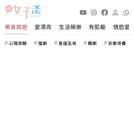
美食旅遊
愛漂亮
生活娛樂
有肌勵
情慾愛
心理測驗
陸劇
星座生肖
韓劇
彩妝保養