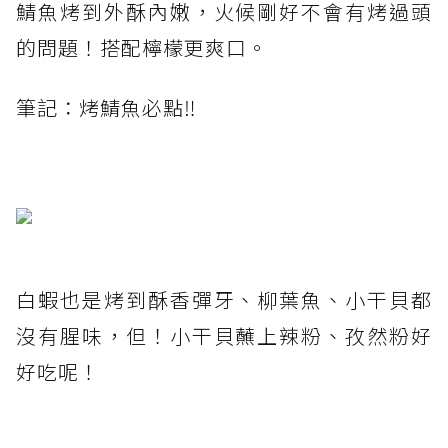
鯖魚烤到外酥內嫩，火候剛好不會有烤過頭
的問題！搭配檸檬更爽口。
筆記：烤鯖魚必點‼️
白蝦也是烤到酥香彈牙、柳葉魚、小干貝都
沒有腥味，但！小干貝蘸上辣粉、孜然粉好
好吃呢！