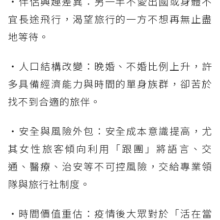
・伴侶興趣差異：另一半不愛出國或身體不
宜長途飛行，渴望旅行的一方不想再無止盡
地等待。
・人口結構改變：晚婚、不婚比例上升，許
多具備經濟能力與時間的單身族群，卻苦於
找不到合適的旅伴。
・安全與風險外包：安全成本意識提高，尤
其女性旅客傾向利用「跟團」將語言、交
通、醫療、治安等不可控風險，交給專業領
隊與旅行社制度。
・時間價值重估：疫情後大眾對於「活在當