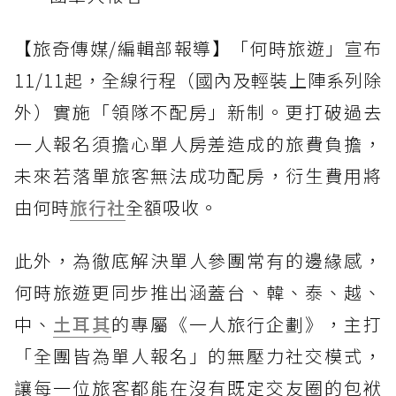
【旅奇傳媒/編輯部報導】「何時旅遊」宣布
11/11起，全線行程（國內及輕裝上陣系列除
外）實施「領隊不配房」新制。更打破過去
一人報名須擔心單人房差造成的旅費負擔，
未來若落單旅客無法成功配房，衍生費用將
由何時
旅行社
全額吸收。
此外，為徹底解決單人參團常有的邊緣感，
何時旅遊更同步推出涵蓋台、韓、泰、越、
中、
土耳其
的專屬《一人旅行企劃》，主打
「全團皆為單人報名」的無壓力社交模式，
讓每一位旅客都能在沒有既定交友圈的包袱