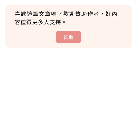
喜歡這篇文章嗎？歡迎贊助作者，好內
容值得更多人支持。
贊助
贊助說明
為了鼓勵作者持續創作更好的內容，會員可以
使用「贊助」功能實質回饋給喜愛的作者。可
將您認為適合的點數贈送給作者，一旦使用贊
助點數即不得撤銷，單筆贊助最低點數為30
點，最高點數沒有上限。
U 利點數 1 點 = NTD 1 元。