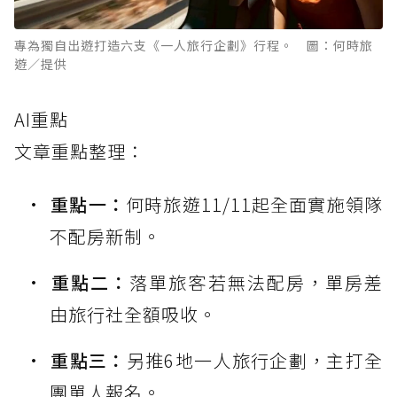
專為獨自出遊打造六支《一人旅行企劃》行程。 圖：何時旅
遊／提供
AI重點
文章重點整理：
重點一：
何時旅遊11/11起全面實施領隊
不配房新制。
重點二：
落單旅客若無法配房，單房差
由旅行社全額吸收。
重點三：
另推6地一人旅行企劃，主打全
團單人報名。