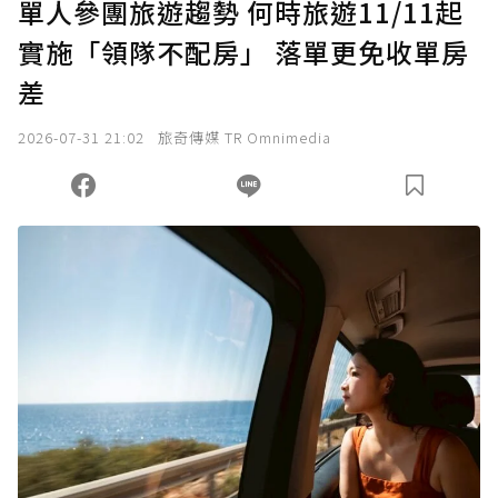
單人參團旅遊趨勢 何時旅遊11/11起
實施「領隊不配房」 落單更免收單房
確認送出
差
我已詳閱贊助說明，且同意站方的使用條款。
2026-07-31 21:02
旅奇傳媒 TR Omnimedia
您當前剩餘 U 利點數：
0
點；前往
購買點數