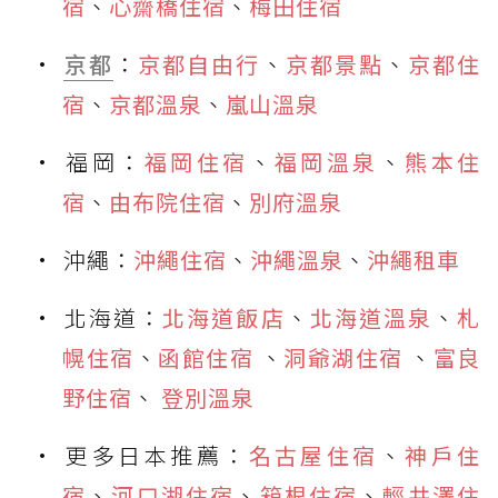
宿
、
心齋橋住宿
、
梅田住宿
京都
：
京都自由行
、
京都景點
、
京都住
宿
、
京都溫泉
、
嵐山溫泉
福岡：
福岡住宿
、
福岡溫泉
、
熊本住
宿
、
由布院住宿
、
別府溫泉
沖繩：
沖繩住宿
、
沖繩溫泉
、
沖繩租車
北海道：
北海道飯店
、
北海道溫泉
、
札
幌住宿
、
函館住宿
、
洞爺湖住宿
、
富良
野住宿
、
登別溫泉
更多日本推薦：
名古屋住宿
、
神戶住
宿
、
河口湖住宿
、
箱根住宿
、
輕井澤住