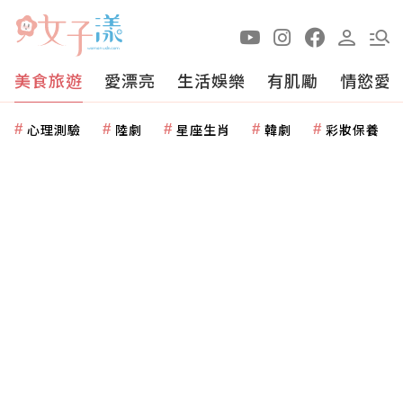
美食旅遊
愛漂亮
生活娛樂
有肌勵
情慾愛
心理測驗
陸劇
星座生肖
韓劇
彩妝保養