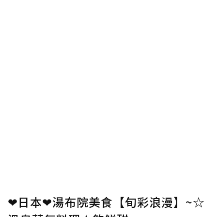
❤日本❤湯布院美食【旬彩浪漫】~☆