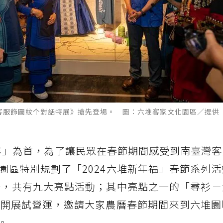
原客服飾圖紋个對話特展》搶先登場。 圖：六堆客家文化園區／提供
年」為首，為了讓民眾在春節期間感受到南臺灣客
園區特別規劃了「2024六堆新年福」春節系列
熱登場，共有九大亮點活動；其中亮點之一的「尋衫
29開展試營運，邀請大家農曆春節期間來到六堆園
。