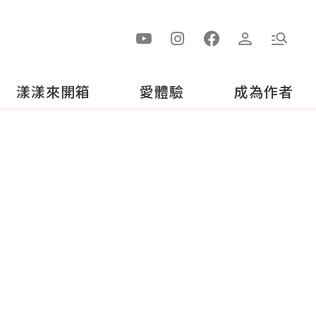
漾漾來開箱
愛體驗
成為作者