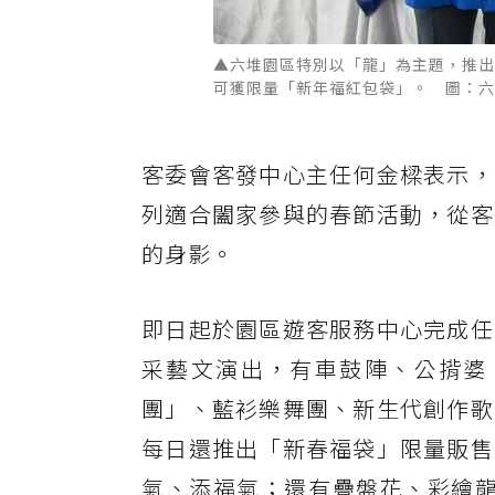
▲六堆園區特別以「龍」為主題，推出
可獲限量「新年福紅包袋」。 圖：六
客委會客發中心主任何金樑表示，
列適合闔家參與的春節活動，從客
的身影。
即日起於園區遊客服務中心完成任
采藝文演出，有車鼓陣、公揹婆
團」、藍衫樂舞團、新生代創作歌
每日還推出「新春福袋」限量販售
氣、添福氣；還有疊盤花、彩繪龍