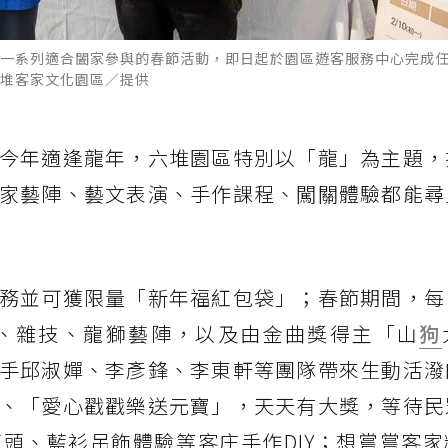
一系列適合闔家參與的春節活動，即日起於園區遊客服務中心完成
堆客家文化園區／提供
今年適逢龍年，六堆園區特別以「龍」為主題，
家藝陣、藝文表演、手作課程、闖關體驗都能尋
務並可獲限量「新年福紅包袋」；春節期間，每
、雜技、龍獅藝陣，以及由金曲獎得主「山
狗
手邱淑嬋、李彥鋒、李東軒等團隊帶來生動活潑
、「愛心戳戳樂送元寶」，天天有大獎，等待民
頭、藍衫吊飾體驗等客庄手作DIY；想嘗嘗客家