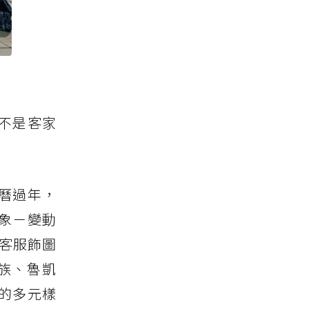
不是客家
曆過年，
象－變動
客服飾圖
族、魯凱
的多元樣