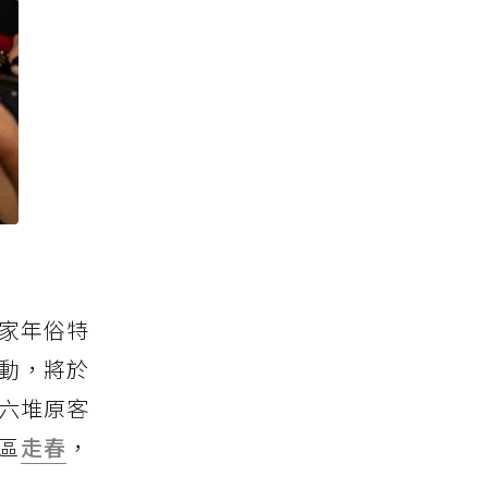
家年俗特
活動，將於
－六堆原客
區
走春
，