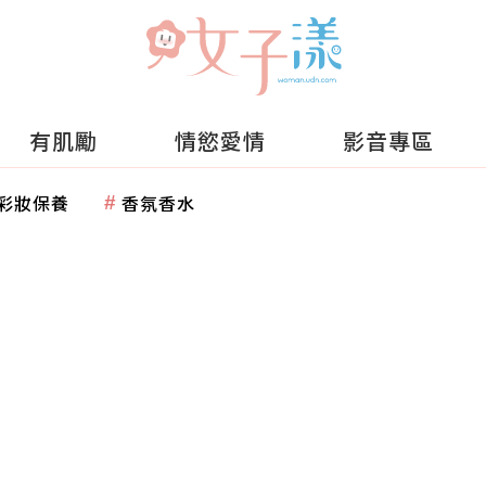
有肌勵
情慾愛情
影音專區
彩妝保養
香氛香水