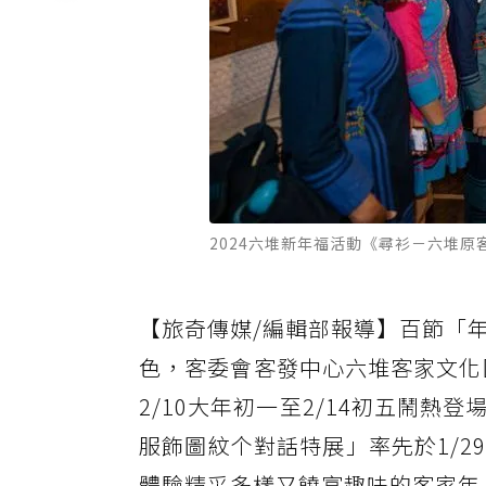
2024六堆新年福活動《尋衫－六堆
【旅奇傳媒/編輯部報導】百節「
色，客委會客發中心六堆客家文化
2/10大年初一至2/14初五鬧
服飾圖紋个對話特展」率先於1/
體驗精采多樣又饒富趣味的客家年