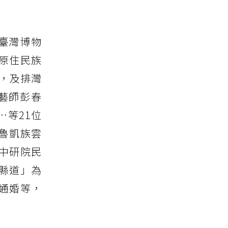
臺灣博物
原住民族
，及排灣
藝師彭春
等21位
魯凱族雲
中研院民
縣道」為
通婚等，