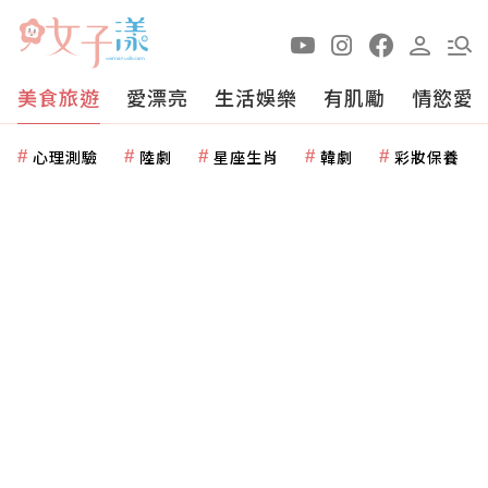
美食旅遊
愛漂亮
生活娛樂
有肌勵
情慾愛
心理測驗
陸劇
星座生肖
韓劇
彩妝保養