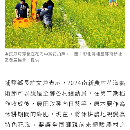
▲民眾可穿梭在花海中賞花拍照。 圖：彰化縣埔鹽鄉南新社
區發展協會／提供
埔鹽鄉長許文萍表示，2024南新農村花海藝
術節可以說是全鄉各村總動員，在第二期稻
作收成後，農田改種向日葵等，原本要作為
休耕期間的綠肥，現在，將休耕農地蛻變為
特色花海，要讓全國鄉親前來體驗農村之