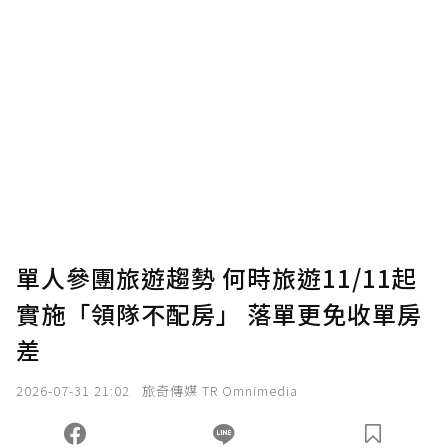
單人參團旅遊趨勢 何時旅遊11/11起
實施「領隊不配房」 落單更免收單房
差
2026-07-31 21:02
旅奇傳媒 TR Omnimedia