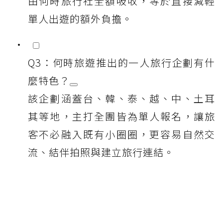
由何時旅行社全額吸收，等於直接減輕
單人出遊的額外負擔。
Q3：何時旅遊推出的一人旅行企劃有什
麼特色？
該企劃涵蓋台、韓、泰、越、中、土耳
其等地，主打全團皆為單人報名，讓旅
客不必融入既有小圈圈，更容易自然交
流、結伴拍照與建立旅行連結。