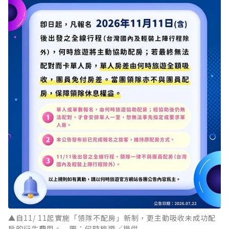
▲自11/ 11起實施「領隊不配房」新制，更主動吸收未成功配
房的衍生費用。 圖：何時旅遊／提供