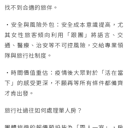
找不到合適的旅伴。
・安全與風險外包：安全成本意識提高，尤
其女性旅客傾向利用「跟團」將語言、交
通、醫療、治安等不可控風險，交給專業領
隊與旅行社制度。
・時間價值重估：疫情後大眾對於「活在當
下」的感受更深，不願再等所有條件都備齊
才肯出發。
旅行社過往如何處理單人房？
團體旅遊的報價預設皆為「兩人一室」，房