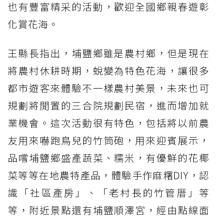
也有豐富精采的活動，歡迎全國鄉親春遊彰
化賞花海。
王縣長指出，埔鹽鄉雖是農村鄉，但是現在
將農村休耕時期，蛻變為特色花海，讓很多
都市遊客來體驗不一樣農村美景，未來也可
規劃將閒置的三合院規劃民宿，進而增加就
業機會。這次活動很有特色，包括將以前農
友用來嚇跑鳥兒的竹筒砲，用來迎賓展示，
品嚐埔鹽鄉盛產蔬菜、糯米，有優鮮的花椰
菜等等在地農特產品，體驗手作麻糬DIY，認
識「社區產房」、「老村長的竹管厝」等
等，附近景點還有埔鹽順澤宮，經由點線面