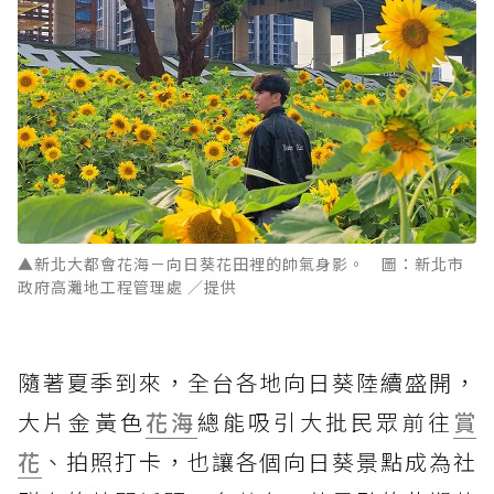
▲新北大都會花海－向日葵花田裡的帥氣身影。 圖：新北市
政府高灘地工程管理處 ／提供
隨著夏季到來，全台各地向日葵陸續盛開，
大片金黃色
花海
總能吸引大批民眾前往
賞
花
、拍照打卡，也讓各個向日葵景點成為社