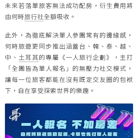
未來若落單旅客無法成功配房，衍生費用將
由何時
旅行社
全額吸收。
此外，為徹底解決單人參團常有的邊緣感，
何時旅遊更同步推出涵蓋台、韓、泰、越、
中、
土耳其
的專屬《一人旅行企劃》，主打
「全團皆為單人報名」的無壓力社交模式，
讓每一位旅客都能在沒有既定交友圈的包袱
下，自在享受探索世界的樂趣。