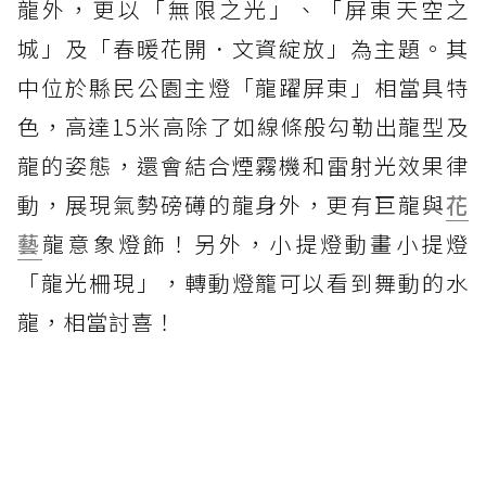
龍外，更以「無限之光」、「屏東天空之
城」及「春暖花開．文資綻放」為主題。其
中位於縣民公園主燈「龍躍屏東」相當具特
色，高達15米高除了如線條般勾勒出龍型及
龍的姿態，還會結合煙霧機和雷射光效果律
動，展現氣勢磅礡的龍身外，更有巨龍與
花
藝
龍意象燈飾！另外，小提燈動畫小提燈
「龍光柵現」，轉動燈籠可以看到舞動的水
龍，相當討喜！