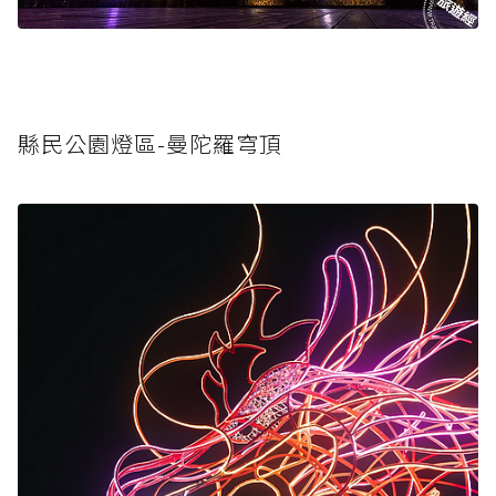
縣民公園燈區-曼陀羅穹頂