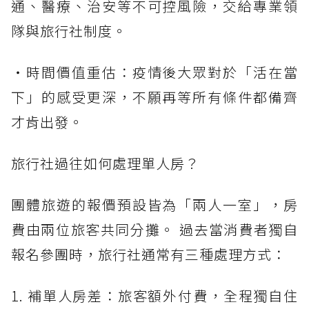
通、醫療、治安等不可控風險，交給專業領
隊與旅行社制度。
・時間價值重估：疫情後大眾對於「活在當
下」的感受更深，不願再等所有條件都備齊
才肯出發。
旅行社過往如何處理單人房？
團體旅遊的報價預設皆為「兩人一室」，房
費由兩位旅客共同分攤。 過去當消費者獨自
報名參團時，旅行社通常有三種處理方式：
1. 補單人房差：旅客額外付費，全程獨自住