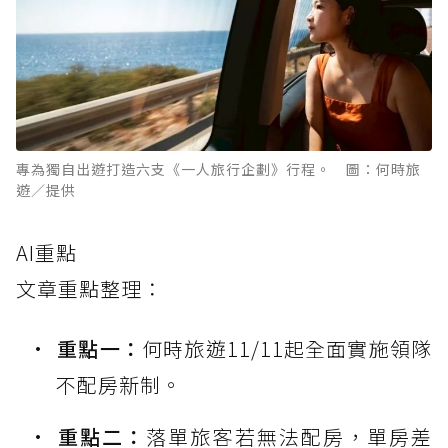
專為獨自出遊打造六支《一人旅行企劃》行程。 圖：何時旅
遊／提供
AI重點
文章重點整理：
重點一：
何時旅遊11/11起全面實施領隊
不配房新制。
重點二：
落單旅客若無法配房，單房差