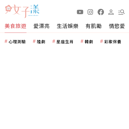
美食旅遊
愛漂亮
生活娛樂
有肌勵
情慾愛
心理測驗
陸劇
星座生肖
韓劇
彩妝保養