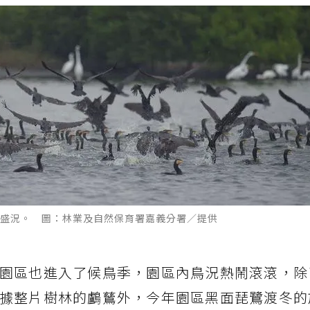
盛況。 圖：林業及自然保育署嘉義分署／提供
園區也進入了候鳥季，園區內鳥況熱鬧滾滾，除
據整片樹林的鸕鶿外，今年園區黑面琵鷺渡冬的