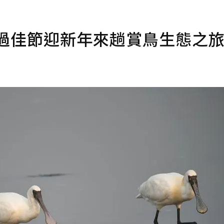
 過佳節迎新年來趟賞鳥生態之