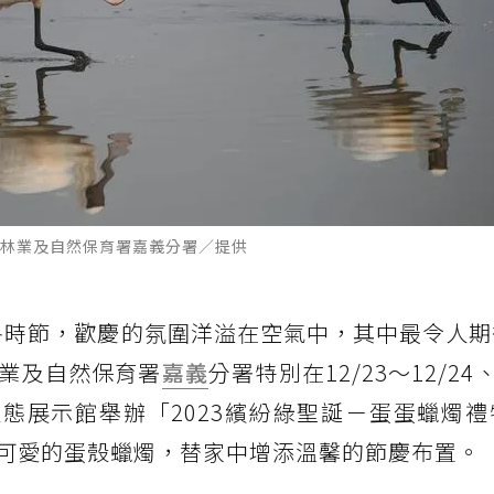
林業及自然保育署嘉義分署／提供
冬時節，歡慶的氛圍洋溢在空氣中，其中最令人期
業及自然保育署
嘉義
分署特別在12/23～12/24、
鼓濕地生態展示館舉辦「2023繽紛綠聖誕－蛋蛋蠟燭
可愛的蛋殼蠟燭，替家中增添溫馨的節慶布置。