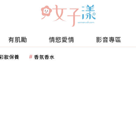
有肌勵
情慾愛情
影音專區
彩妝保養
香氛香水