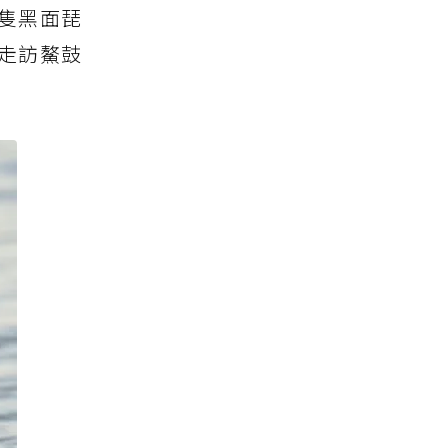
隻黑面琵
走訪鰲鼓