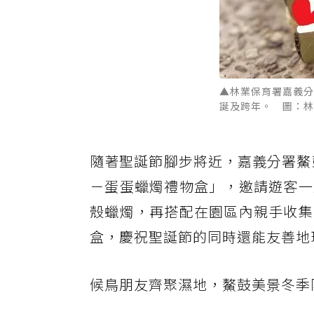
▲林業保育署嘉義分
誕及跨年。 圖：林
隨著聖誕節腳步將近，嘉義分署鰲
－蛋蛋蠟燭禮物盒」，邀請遊客一
殼蠟燭，再搭配在園區內親手收集
盒，慶祝聖誕節的同時還能友善地
候鳥朋友齊聚濕地，鰲鼓美景冬季