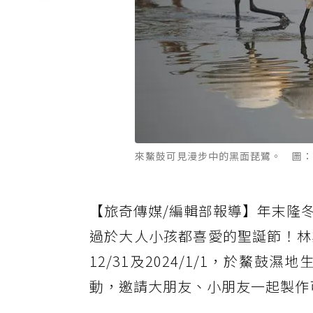
來鰲鼓可見漫步中的黑面琵鷺。 圖：
【旅奇傳媒/編輯部報導】年末隆
過於大人小孩都喜愛的聖誕節！林
12/31及2024/1/1，於鰲
動，邀請大朋友、小朋友一起製作