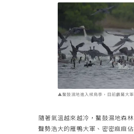
▲鰲鼓濕地進入候鳥季，目前鸕鶿大軍
隨著氣溫越來越冷，鰲鼓濕地森林
聲勢浩大的雁鴨大軍、密密麻麻佔