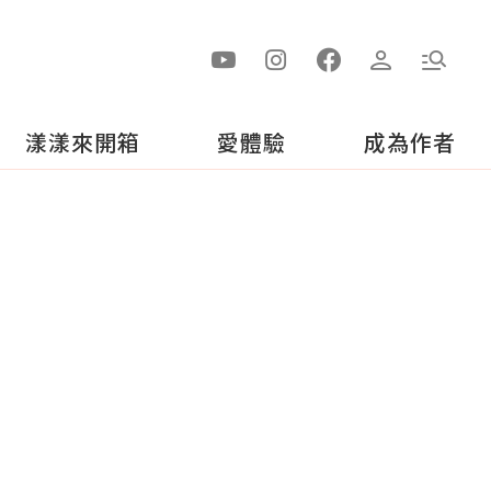
漾漾來開箱
愛體驗
成為作者