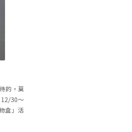
待的，莫
12/30～
禮物盒」活