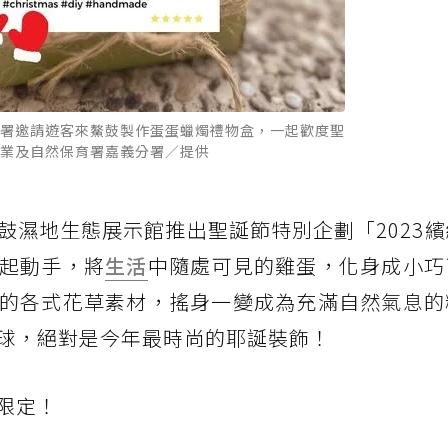
署邀請遊客來鰲鼓製作蛋蛋蠟燭禮物盒，一起歡度聖
業及自然保育署嘉義分署／提供
鼓濕地生態展示館推出聖誕節特別企劃「2023
起動手，將
生活
中隨處可見的雞蛋，化身成小巧
的各式花草素材，搖身一變成為充滿自然氣息的
球，絕對是今年最時尚的耶誕裝飾！
限定！