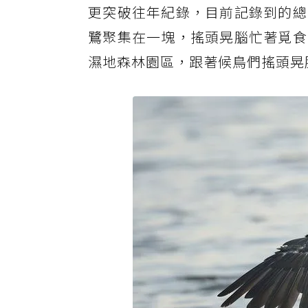
更突破往年紀錄，目前記錄到的總
鷺聚集在一塊，搖頭晃腦忙著覓食
濕地森林園區，跟著候鳥們搖頭晃