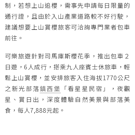
制，若想上山追櫻，需事先申請每日限量的
通行證，且由於入山產業道路較不好行駛，
建議想要上山賞櫻旅客可洽詢專門業者包車
前往。
可樂旅遊針對司馬庫斯櫻花季，推出包車２
日遊，6人成行，搭乘九人座賓士休旅車，輕
鬆上山賞櫻，並安排旅客入住海拔1770公尺
之新光部落
鎮西堡
「看星星民宿」，夜觀
星、賞日出，深度體驗自然美景與部落美
食，每人7,888元起。