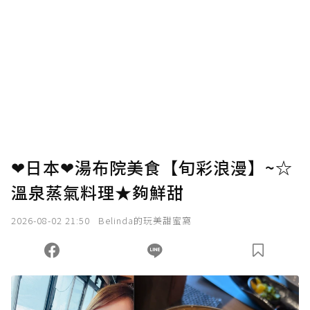
❤日本❤湯布院美食【旬彩浪漫】~☆
溫泉蒸氣料理★夠鮮甜
2026-08-02 21:50
Belinda的玩美甜蜜窩