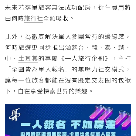
未來若落單旅客無法成功配房，衍生費用將
由何時
旅行社
全額吸收。
此外，為徹底解決單人參團常有的邊緣感，
何時旅遊更同步推出涵蓋台、韓、泰、越、
中、
土耳其
的專屬《一人旅行企劃》，主打
「全團皆為單人報名」的無壓力社交模式，
讓每一位旅客都能在沒有既定交友圈的包袱
下，自在享受探索世界的樂趣。