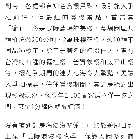
到南、各處都有知名賞櫻景點，吸引旅人爭
相前往，但最紅的賞櫻景點，首當其
「衝」，必是武陵農場的美櫻，農場園區共
種植超過200公頃、2萬株櫻花樹，逾10種不
同品種櫻花，除了最著名的紅粉佳人，更有
台灣特有種的霧社櫻、普賢象櫻和太平山櫻
等，櫻花季期間的迷人花海令人驚豔，更讓
人爭相探尋，往往賞櫻期間，其訂房絕對出
現秒殺現象，像今年2,500間客房不僅一夕之
間，甚至1分鐘內就被訂滿！
沒有搶到訂房名額沒關係！可樂旅遊即日起
上架「武陵浪漫櫻花季」保證入園系列商