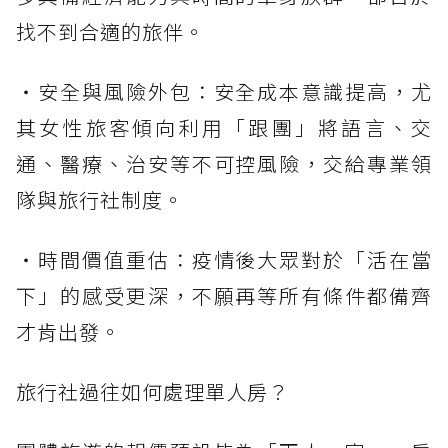
找不到合適的旅伴。
・安全與風險外包：安全成本意識提高，尤
其女性旅客傾向利用「跟團」將語言、交
通、醫療、治安等不可控風險，交給專業領
隊與旅行社制度。
・時間價值重估：疫情後大眾對於「活在當
下」的感受更深，不願再等所有條件都備齊
才肯出發。
旅行社過往如何處理單人房？