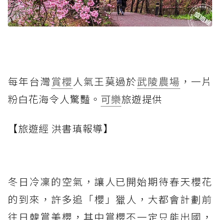
每年台灣
賞櫻
人氣王莫過於
武陵農場
，一片
粉白花海令人驚豔。
可樂
旅遊提供
【旅遊經 洪書瑱報導】
冬日冷凜的空氣，讓人已開始期待春天櫻花
的到來，許多追「櫻」獵人，大都會計劃前
往日韓賞美櫻，其中賞櫻不一定只能出國，