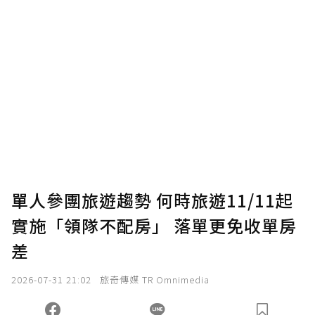
單人參團旅遊趨勢 何時旅遊11/11起
實施「領隊不配房」 落單更免收單房
差
2026-07-31 21:02
旅奇傳媒 TR Omnimedia