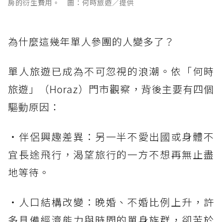
房的衍生費用。 圖：何時旅遊／提供
為什麼這幾年單人參團的人變多了？
單人旅遊已成為不可忽視的浪潮。依「何時
旅遊」（Horaz）門市觀察，背後主要有四個
驅動原因：
・伴侶興趣差異：另一半不愛出國或身體不
宜長途飛行，渴望旅行的一方不想再無止盡
地等待。
・人口結構改變：晚婚、不婚比例上升，許
多具備經濟能力與時間的單身族群，卻苦於