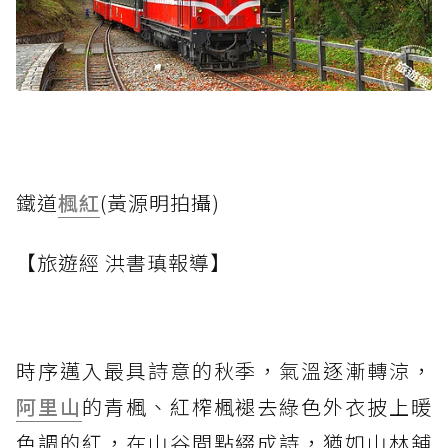
鐵道
楓紅
(黃源明拍攝)
【旅遊經 洪書瑱報導】
時序邁入最具詩意的秋季，氣溫逐漸轉涼，
阿里山
的青楓、紅榨楓褪去綠色外衣披上暖
色調的紅，在山谷間點綴成詩，猶如山林舖