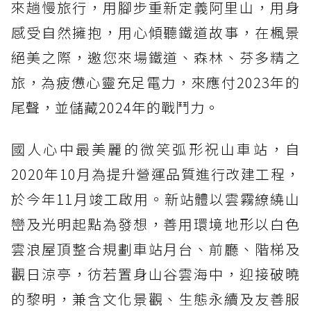
來趟慢旅行，用腳步重新定義阿里山，用身
感受自然擁抱，用心傾聽鐵道故事，在楓景
絕美之際，邀您來場鐵道、森林、芬多精之
旅，為疲憊心靈充足電力，來應付2023年的
尾聲，並儲藏2024年的戰鬥力。
國人心中最美麗的微笑弧形祝山車站，自
2020年10月為提升營運品質進行改建工程，
於今年11月竣工啟用。新站體以雲霧繚繞山
巒及光明起點為發想，善用環境地形以白色
雲浪屋頂整合規劃車站月台、前廳、階梯及
觀日涼亭，彷若置身山谷雲海中，迎接破曉
的黎明，兼含文化景觀、生態永續及友善服