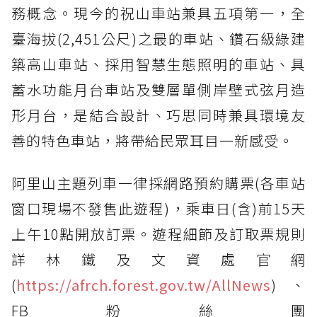
務概念。現今的祝山車站兼具五項第一，全
臺海拔(2,451公尺)之最的車站、鑽石級綠建
築高山車站、採用智慧生態照明的車站、具
蓄水功能月台車站及雙層單側岸壁式弦月造
形月台，是結合設計、巧思同時兼具環境友
善的特色車站，將帶給民眾耳目一新感受。
阿里山主題列車一律採網路預約購票(各車站
窗口現場不發售此遊程)，乘車日(含)前15天
上午10點開放訂票。遊程細節及訂取票規則
詳林鐵及文資處官網
(
https://afrch.forest.gov.tw/AllNews
)、
FB粉絲團