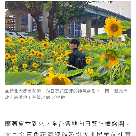
▲新北大都會花海－向日葵花田裡的帥氣身影。 圖：新北市
政府高灘地工程管理處 ／提供
隨著夏季到來，全台各地向日葵陸續盛開，
大片金黃色
花海
總能吸引大批民眾前往
賞