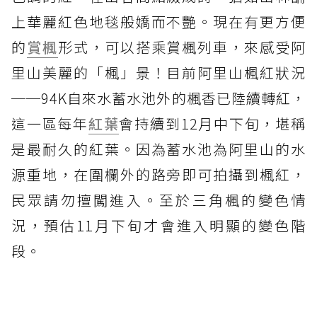
上華麗紅色地毯般嬌而不艷。現在有更方便
的
賞楓
形式，可以搭乘賞楓列車，來感受阿
里山美麗的「楓」景！目前阿里山楓紅狀況
──94K自來水蓄水池外的楓香已陸續轉紅，
這一區每年
紅葉
會持續到12月中下旬，堪稱
是最耐久的紅葉。因為蓄水池為阿里山的水
源重地，在圍欄外的路旁即可拍攝到楓紅，
民眾請勿擅闖進入。至於三角楓的變色情
況，預估11月下旬才會進入明顯的變色階
段。