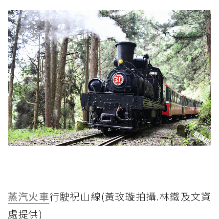
蒸汽火車
行駛祝山線(黃玫璇拍攝.林鐵及文資
處提供)