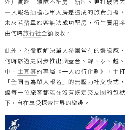
外）實施「領隊不配房」新制。更打破過去
一人報名須擔心單人房差造成的旅費負擔，
未來若落單旅客無法成功配房，衍生費用將
由何時
旅行社
全額吸收。
此外，為徹底解決單人參團常有的邊緣感，
何時旅遊更同步推出涵蓋台、韓、泰、越、
中、
土耳其
的專屬《一人旅行企劃》，主打
「全團皆為單人報名」的無壓力社交模式，
讓每一位旅客都能在沒有既定交友圈的包袱
下，自在享受探索世界的樂趣。