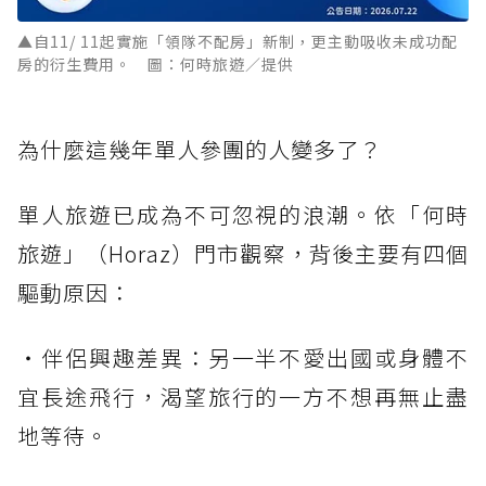
▲自11/ 11起實施「領隊不配房」新制，更主動吸收未成功配
房的衍生費用。 圖：何時旅遊／提供
為什麼這幾年單人參團的人變多了？
單人旅遊已成為不可忽視的浪潮。依「何時
旅遊」（Horaz）門市觀察，背後主要有四個
驅動原因：
・伴侶興趣差異：另一半不愛出國或身體不
宜長途飛行，渴望旅行的一方不想再無止盡
地等待。