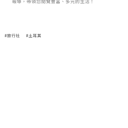
報導，帶領您閱覽豐富、多元的生活！
#旅行社
#土耳其