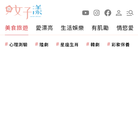
美食旅遊
愛漂亮
生活娛樂
有肌勵
情慾愛
心理測驗
陸劇
星座生肖
韓劇
彩妝保養