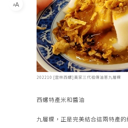
202210 [雲林西螺]黃家三代祖傳油蔥九層粿
西螺特產米和醬油
九層粿，正是完美結合這兩特產的