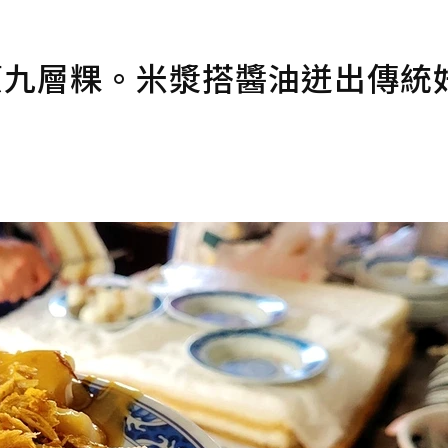
蔥九層粿。米漿搭醬油迸出傳統