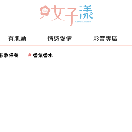
有肌勵
情慾愛情
影音專區
彩妝保養
香氛香水