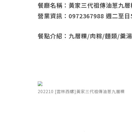
餐廳名稱：黃家三代祖傳油蔥九層粿
營業資訊：0972367988 週二至日5
餐點介紹：九層粿/肉粽/麵類/羹湯
202210 [雲林西螺]黃家三代祖傳油蔥九層粿