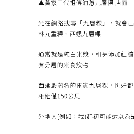
▲黃家三代祖傳油蔥九層粿 店面
光在網路搜尋「九層粿」，就會出
林九重粿、西螺九層粿
通常就是純白米漿，和另添加紅糖
有分層的米食炊物
西螺最著名的兩家九層粿，剛好都
相距僅150公尺
外地人(例如：我)起初可能還以為