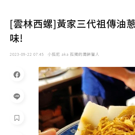
[雲林西螺]黃家三代祖傳油
味!
2023-09-22 07:45
小狐尼 aka 孤獨的潤餅獵人