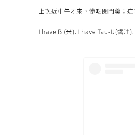
上次近中午才來，慘吃閉門羹；這
I have Bi(米). I have Tau-U(醬