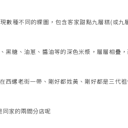
現數種不同的粿圖，包含客家甜點九層糕(或九層
、黑糖、油蔥、醬油等的深色米漿，層層相疊，
在西螺老街一帶、剛好都姓黃、剛好都是三代祖
是同家的兩間分店呢