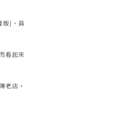
粄)、員
而看起來
傳老店，