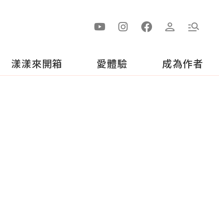
漾漾來開箱
愛體驗
成為作者