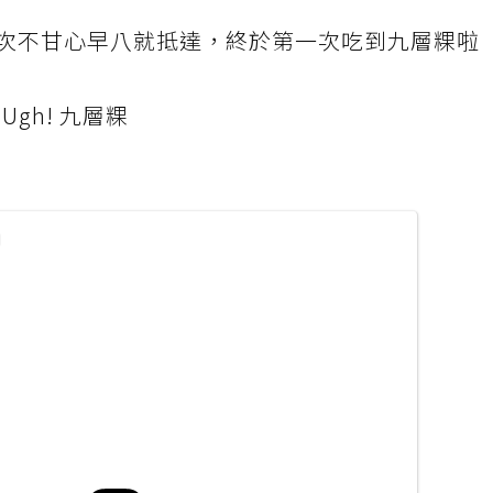
次不甘心早八就抵達，終於第一次吃到九層粿啦
油). Ugh! 九層粿