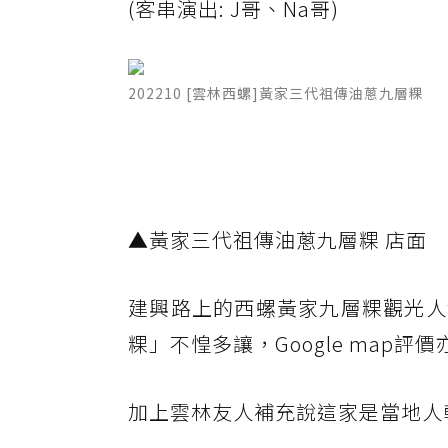
(客串演出: J哥、Na哥)
202210 [雲林西螺]黃家三代祖傳油蔥九層粿
▲黃家三代祖傳油蔥九層粿 店面
建興路上的西螺黃家九層粿觀光人
粿」不惶多讓，Google map評
加上雲林友人補充說這家是當地人