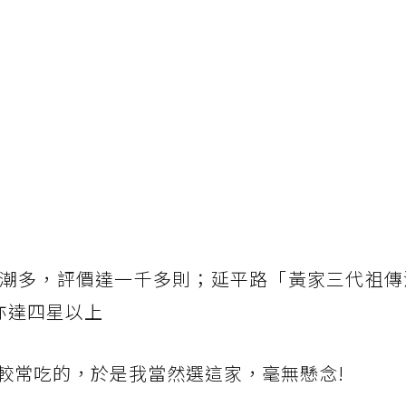
潮多，評價達一千多則；延平路「黃家三代祖傳
價亦達四星以上
較常吃的，於是我當然選這家，毫無懸念!