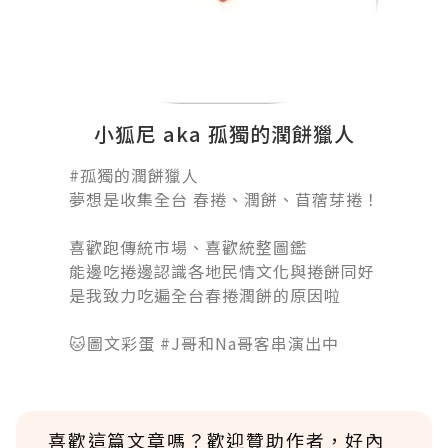
小狐尼 aka 孤獨的潤餅獵人
#孤獨的潤餅獵人󠀠
夢想是收集全台 春捲、潤餅、苜蓿芽捲！
󠀠
喜歡跑傳統市場、喜歡統整圖鑑
能邊吃捲邊認識各地民情文化與捲餅同好
是我致力吃遍全台春捲潤餅的原因啦
󠀠󠀠󠀠
🐱圖文彩蛋 #J哥和Na哥客串演出中
喜歡這篇文章嗎？歡迎贊助作者，好內