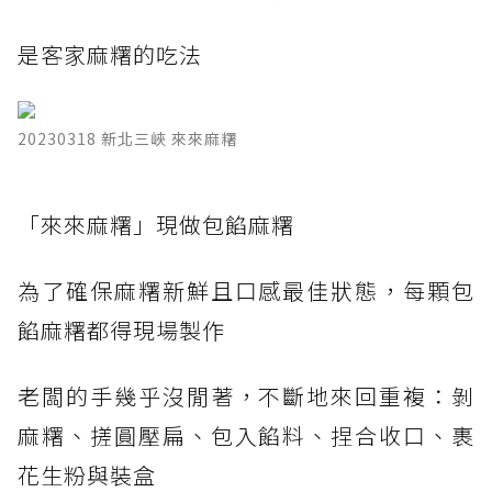
是客家麻糬的吃法
20230318 新北三峽 來來麻糬
​「來來麻糬」現做包餡麻糬
為了確保麻糬新鮮且口感最佳狀態，每顆包
餡麻糬都得現場製作
老闆的手幾乎沒閒著，不斷地來回重複：剝
麻糬、搓圓壓扁、包入餡料、捏合收口、裹
花生粉與裝盒