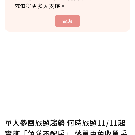
容值得更多人支持。
贊助
贊助說明
為了鼓勵作者持續創作更好的內容，會員可以
使用「贊助」功能實質回饋給喜愛的作者。可
將您認為適合的點數贈送給作者，一旦使用贊
助點數即不得撤銷，單筆贊助最低點數為30
點，最高點數沒有上限。
U 利點數 1 點 = NTD 1 元。
單人參團旅遊趨勢 何時旅遊11/11起
實施「領隊不配房」 落單更免收單房
確認送出