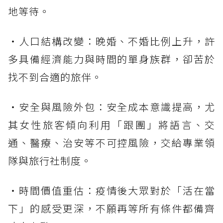
地等待。
・人口結構改變：晚婚、不婚比例上升，許
多具備經濟能力與時間的單身族群，卻苦於
找不到合適的旅伴。
・安全與風險外包：安全成本意識提高，尤
其女性旅客傾向利用「跟團」將語言、交
通、醫療、治安等不可控風險，交給專業領
隊與旅行社制度。
・時間價值重估：疫情後大眾對於「活在當
下」的感受更深，不願再等所有條件都備齊