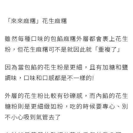
​「來來麻糬」花生麻糬
雖然每種口味的包餡麻糬外層都會裹上花生
粉，但花生麻糬可不是就因此就「重複了」
因為當包餡的花生粉是更細，且有加糖和鹽
調味，口味和口感都是不一樣的!
外層的花生粉比較有砂礫感，而內餡的花生
糖粉則是更細緻如粉，吃的時候要專心、別
不小心吸到氣管去了