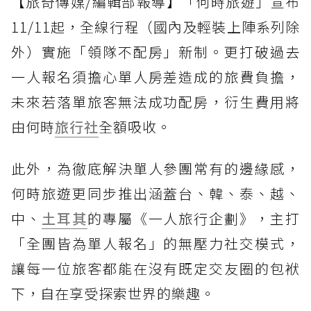
【旅奇傳媒/編輯部報導】「何時旅遊」宣布
11/11起，全線行程（國內及輕裝上陣系列除
外）實施「領隊不配房」新制。更打破過去
一人報名須擔心單人房差造成的旅費負擔，
未來若落單旅客無法成功配房，衍生費用將
由何時
旅行社
全額吸收。
此外，為徹底解決單人參團常有的邊緣感，
何時旅遊更同步推出涵蓋台、韓、泰、越、
中、
土耳其
的專屬《一人旅行企劃》，主打
「全團皆為單人報名」的無壓力社交模式，
讓每一位旅客都能在沒有既定交友圈的包袱
下，自在享受探索世界的樂趣。