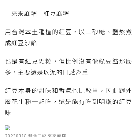
​「來來麻糬」紅豆麻糬
用台灣本土種植的紅豆，以二砂糖、鹽熬煮
成紅豆沙餡
也是有紅豆顆粒，但比例沒有像綠豆餡那麼
多，主要還是以泥的口感為重
紅豆本身的甜味和香氣也比較重，因此跟外
層花生粉一起吃，還是能有吃到明顯的紅豆
味
20230318 新北三峽 來來麻糬