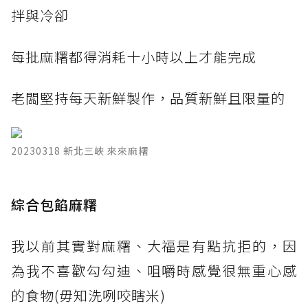
拌與冷卻
每批麻糬都得消耗十小時以上才能完成
老闆堅持每天新鮮製作，品質新鮮且限量的
20230318 新北三峽 來來麻糬
​綜合包餡麻糬
我以前其實對麻糬、大福是有點抗拒的，因
為我不喜歡勾勾迪、咀嚼時感覺很無重心感
的食物(毋知洗咧咬瞎米)