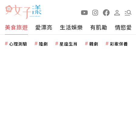
美食旅遊
愛漂亮
生活娛樂
有肌勵
情慾愛
心理測驗
陸劇
星座生肖
韓劇
彩妝保養