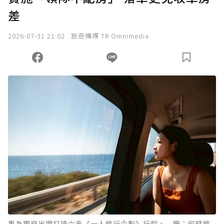
差
我已詳閱贊助說明，且同意站方的使用條款。
2026-07-31 21:02
旅奇傳媒 TR Omnimedia
您當前剩餘 U 利點數：
0
點；前往
購買點數
專為獨自出遊打造六支《一人旅行企劃》行程。 圖：何時旅