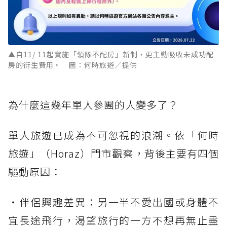
▲自11/ 11起實施「領隊不配房」新制，更主動吸收未成功配
房的衍生費用。 圖：何時旅遊／提供
為什麼這幾年單人參團的人變多了？
單人旅遊已成為不可忽視的浪潮。依「何時
旅遊」（Horaz）門市觀察，背後主要有四個
驅動原因：
・伴侶興趣差異：另一半不愛出國或身體不
宜長途飛行，渴望旅行的一方不想再無止盡