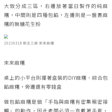
大致分成三區，右邊放著當日製作的純麻
糬，中間則是四種包餡，左邊則是一盤裹麻
糬的無糖花生粉
20230318 新北三峽 來來麻糬
​來來麻糬
桌上的小平台則擺著盒裝的DIY麻糬、綜合包
餡麻糬，旁邊還有零錢盒
做包餡麻糬是個「手指與麻糬有密集親密接
觸」的動作，因此老闆必須一直戴著手套，