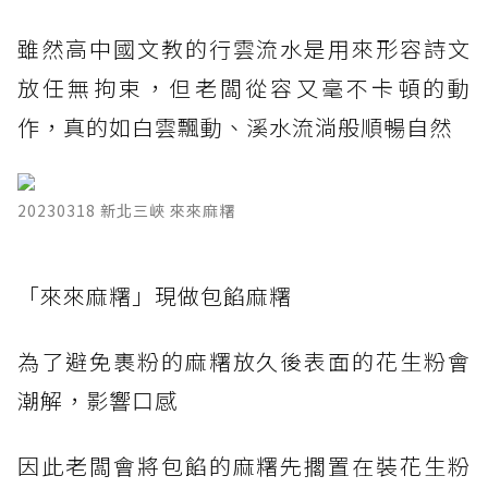
雖然高中國文教的行雲流水是用來形容詩文
放任無拘束，但老闆從容又毫不卡頓的動
作，真的如白雲飄動、溪水流淌般順暢自然
20230318 新北三峽 來來麻糬
​「來來麻糬」現做包餡麻糬
為了避免裹粉的麻糬放久後表面的花生粉會
潮解，影響口感
因此老闆會將包餡的麻糬先擱置在裝花生粉