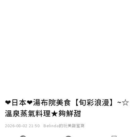
❤日本❤湯布院美食【旬彩浪漫】~☆
溫泉蒸氣料理★夠鮮甜
2026-08-02 21:50
Belinda的玩美甜蜜窩