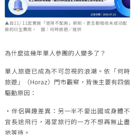
▲自11/ 11起實施「領隊不配房」新制，更主動吸收未成功配
房的衍生費用。 圖：何時旅遊／提供
為什麼這幾年單人參團的人變多了？
單人旅遊已成為不可忽視的浪潮。依「何時
旅遊」（Horaz）門市觀察，背後主要有四個
驅動原因：
・伴侶興趣差異：另一半不愛出國或身體不
宜長途飛行，渴望旅行的一方不想再無止盡
地等待。