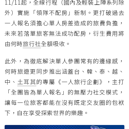
11/11起，全線行程（國內及輕裝上陣系列除
外）實施「領隊不配房」新制。更打破過去
一人報名須擔心單人房差造成的旅費負擔，
未來若落單旅客無法成功配房，衍生費用將
由何時
旅行社
全額吸收。
此外，為徹底解決單人參團常有的邊緣感，
何時旅遊更同步推出涵蓋台、韓、泰、越、
中、
土耳其
的專屬《一人旅行企劃》，主打
「全團皆為單人報名」的無壓力社交模式，
讓每一位旅客都能在沒有既定交友圈的包袱
下，自在享受探索世界的樂趣。