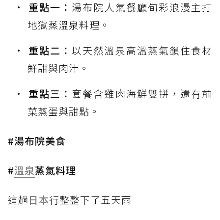
重點一：
湯布院人氣餐廳旬彩浪漫主打
地獄蒸溫泉料理。
重點二：
以天然溫泉高溫蒸氣鎖住食材
鮮甜與肉汁。
重點三：
套餐含雞肉海鮮雙拼，還有前
菜蒸蛋與甜點。
#湯布院美食
#
溫泉
蒸氣料理
這趟
日本
行整整下了五天雨