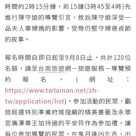
時間約2時15分鐘，前15鐘(3時45至4時)先
進行陳守娘的導覽引言，敘說陳守娘深受一
品夫人辜婦媽的影響，受辱仍堅守婦德貞節
的故事。
報名時間自即日起至9月8日止，共計120位
名額，請至
台南旅遊
網－旅遊服務－導覽預
約報名，(網址：
https://www.twtainan.net/zh-
tw/application/list
)。參加活動的民眾，觀
旅局還特別準備府城隍廟的精美書籤及永華
宮廣澤尊王加持過的平安符作為參加禮，讓
每位參加導覽的民眾，在鬼月逢凶化吉，出