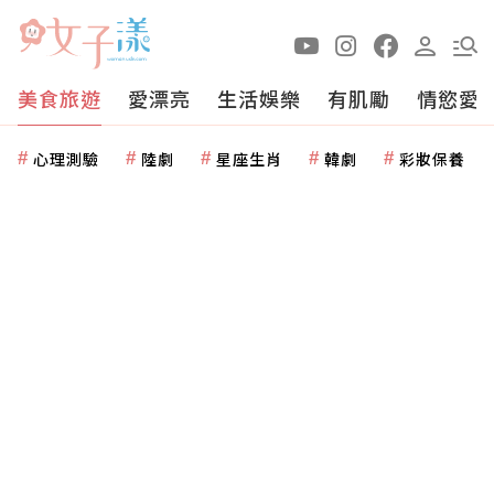
美食旅遊
愛漂亮
生活娛樂
有肌勵
情慾愛
心理測驗
陸劇
星座生肖
韓劇
彩妝保養