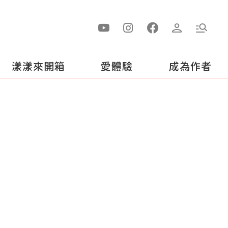
漾漾來開箱
愛體驗
成為作者