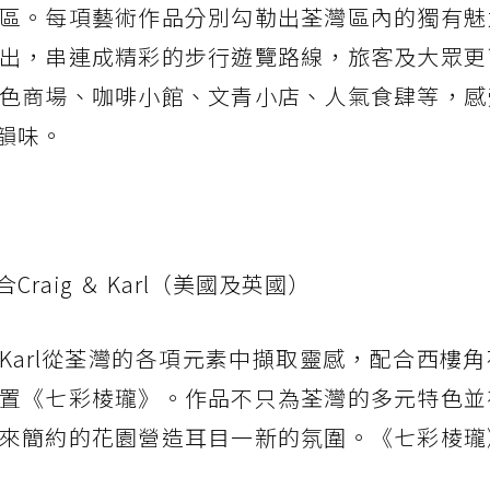
區。每項藝術作品分別勾勒出荃灣區內的獨有魅
出，串連成精彩的步行遊覽路線，旅客及大眾更
色商場、咖啡小館、文青小店、人氣食肆等，感
韻味。
aig ＆ Karl（美國及英國）
＆ Karl從荃灣的各項元素中擷取靈感，配合西樓
置《七彩棱瓏》。作品不只為荃灣的多元特色並
來簡約的花園營造耳目一新的氛圍。《七彩棱瓏