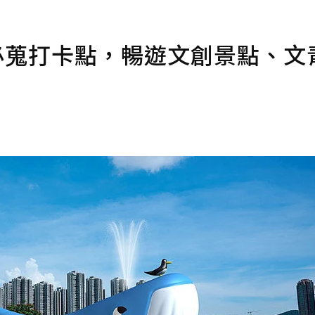
必蒐打卡點，暢遊文創景點、文