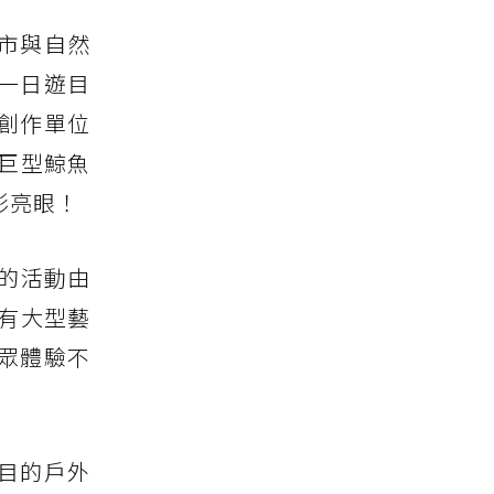
市與自然
一日遊目
創作單位
巨型鯨魚
彩亮眼！
年的活動由
了有大型藝
眾體驗不
奪目的戶外