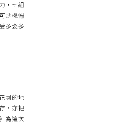
力，七組
可趁機暢
受多姿多
角花園的地
存，亦把
》為這次