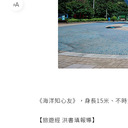
《海洋知心友》，身長15米、不
【旅遊經 洪書瑱報導】