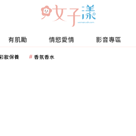
有肌勵
情慾愛情
影音專區
彩妝保養
香氛香水