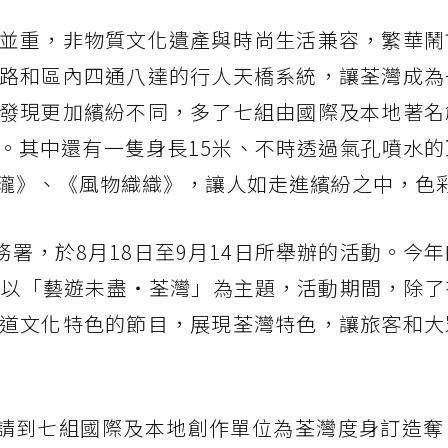
並重，非物質文化遺產與時尚生活兼容，繁華鬧
路和區內四通八達的行人天橋系統，讓荃灣成為
發現更加繽紛不同，多了七組由國際及本地著名
。其中還有一隻身長15米、不時透過氣孔噴水的
瓏》、《風物織織》，讓人如走進繽紛之中，色
事務署，於8月18日至9月14日所舉辦的活動。今
任策展團隊，以「藝遊未盡・荃灣」為主題，活動期間，除
道文化特色的節目，展現荃灣特色，讓旅客和大
」邀請到七組國際及本地創作單位為荃灣度身訂造