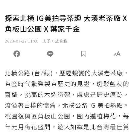
探索北橫 IG美拍尋茶趣 大溪老茶廠 X
角板山公園 X 葉家千金
2023-07-27 11:08
夫子。旅食趣
北橫公路 (台7線)，歷經蛻變的大溪老茶廠，
茶金時代繁榮製茶歷史的見證，斑駁藍灰的
窗櫺，挑高的木造衍架，處處是歷史痕跡，
流溢著古樸的懷舊，北橫公路 IG 美拍熱點。
桃園復興區角板山公園，園內遍植梅花，每
年元月梅花盛開，遊人如織是北台灣最佳賞