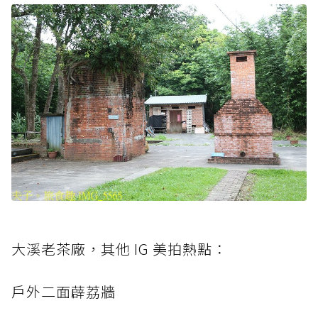
大溪老茶廠，其他 IG 美拍熱點：
戶外二面薜荔牆