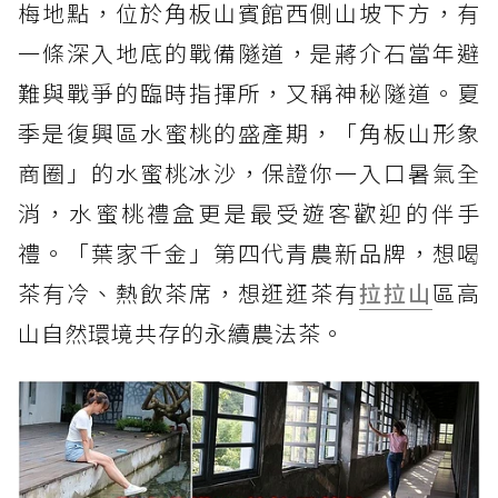
梅地點，位於角板山賓館西側山坡下方，有
一條深入地底的戰備隧道，是蔣介石當年避
難與戰爭的臨時指揮所，又稱神秘隧道。夏
季是復興區水蜜桃的盛產期，「角板山形象
商圈」的水蜜桃冰沙，保證你一入口暑氣全
消，水蜜桃禮盒更是最受遊客歡迎的伴手
禮。「葉家千金」第四代青農新品牌，想喝
茶有冷、熱飲茶席，想逛逛茶有
拉拉山
區高
山自然環境共存的永續農法茶。