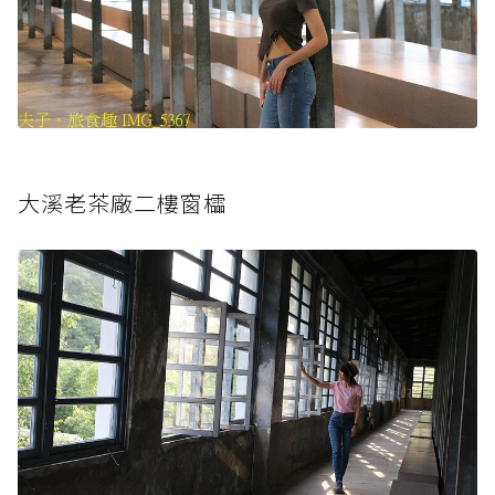
大溪老茶廠二樓窗櫺