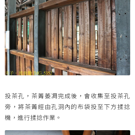
投茶孔，茶菁萎凋完成後，會收集至投茶孔
旁，將茶菁經由孔洞內的布袋投至下方揉捻
機，進行揉捻作業。