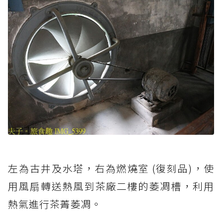
左為古井及水塔，右為燃燒室 (復刻品)，使
用風扇轉送熱風到茶廠二樓的萎凋槽，利用
熱氣進行茶菁萎凋。