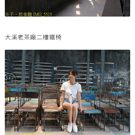
大溪老茶廠二樓鐵椅