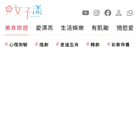
美食旅遊
愛漂亮
生活娛樂
有肌勵
情慾愛
心理測驗
陸劇
星座生肖
韓劇
彩妝保養