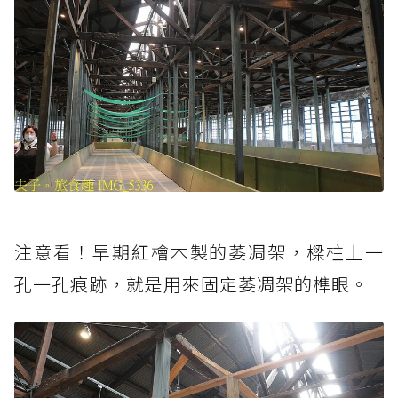
注意看！早期紅檜木製的萎凋架，樑柱上一
孔一孔痕跡，就是用來固定萎凋架的榫眼。