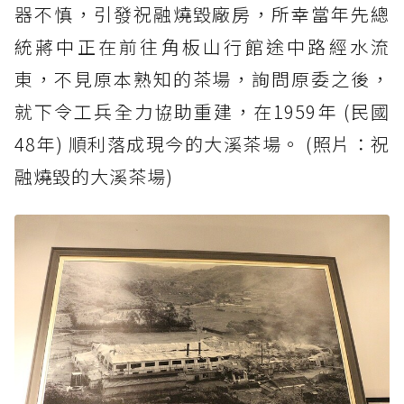
器不慎，引發祝融燒毀廠房，所幸當年先總
統蔣中正在前往角板山行館途中路經水流
東，不見原本熟知的茶場，詢問原委之後，
就下令工兵全力協助重建，在1959年 (民國
48年) 順利落成現今的大溪茶場。 (照片：祝
融燒毀的大溪茶場)