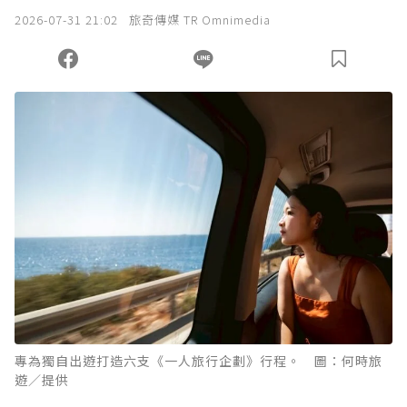
我已詳閱贊助說明，且同意站方的使用條款。
2026-07-31 21:02
旅奇傳媒 TR Omnimedia
您當前剩餘 U 利點數：
0
點；前往
購買點數
專為獨自出遊打造六支《一人旅行企劃》行程。 圖：何時旅
遊／提供