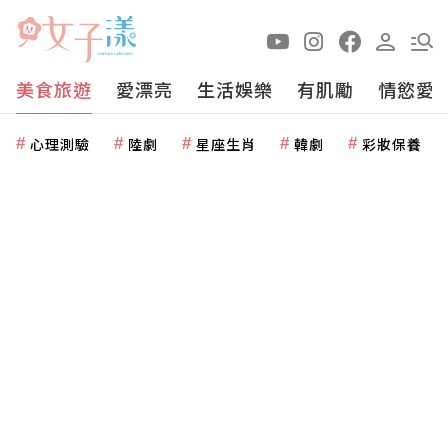
美食旅遊
愛漂亮
生活娛樂
有肌勵
情慾愛
心理測驗
陸劇
星座生肖
韓劇
彩妝保養