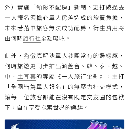
外）實施「領隊不配房」新制。更打破過去
一人報名須擔心單人房差造成的旅費負擔，
未來若落單旅客無法成功配房，衍生費用將
由何時
旅行社
全額吸收。
此外，為徹底解決單人參團常有的邊緣感，
何時旅遊更同步推出涵蓋台、韓、泰、越、
中、
土耳其
的專屬《一人旅行企劃》，主打
「全團皆為單人報名」的無壓力社交模式，
讓每一位旅客都能在沒有既定交友圈的包袱
下，自在享受探索世界的樂趣。