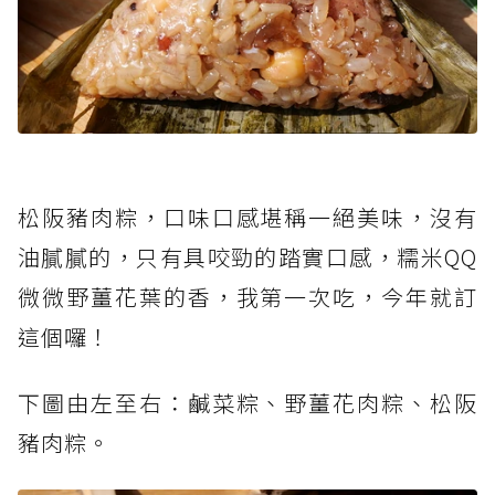
松阪豬肉粽，口味口感堪稱一絕美味，沒有
油膩膩的，只有具咬勁的踏實口感，糯米QQ
微微野薑花葉的香，我第一次吃，今年就訂
這個囉！
下圖由左至右：鹹菜粽、野薑花肉粽、松阪
豬肉粽。