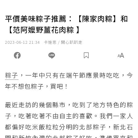
平價美味粽子推薦：【陳家肉粽】和
【范阿嬤野薑花肉粽 】
2023-06-12 21:34
卡娃思 / 開心趴趴走
粽子
，一年中只有在端午節應景時吃吃，今
年不想包粽子，買吧！
最近走訪的幾個縣市，吃到了地方特色的粽
子，吃著吃著不由自主的喜歡。我們一家人
都偏好吃米飯粒粒分明的北部粽子，新北石
門和新竹內灣的北部粽子好吃，準備買來和