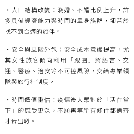
・人口結構改變：晚婚、不婚比例上升，許
多具備經濟能力與時間的單身族群，卻苦於
找不到合適的旅伴。
・安全與風險外包：安全成本意識提高，尤
其女性旅客傾向利用「跟團」將語言、交
通、醫療、治安等不可控風險，交給專業領
隊與旅行社制度。
・時間價值重估：疫情後大眾對於「活在當
下」的感受更深，不願再等所有條件都備齊
才肯出發。