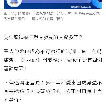
▲自11/ 11起實施「領隊不配房」新制，更主動吸收未成功配
房的衍生費用。 圖：何時旅遊／提供
為什麼這幾年單人參團的人變多了？
單人旅遊已成為不可忽視的浪潮。依「何時
旅遊」（Horaz）門市觀察，背後主要有四個
驅動原因：
・伴侶興趣差異：另一半不愛出國或身體不
宜長途飛行，渴望旅行的一方不想再無止盡
地等待。