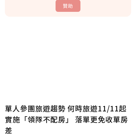
贊助
贊助說明
為了鼓勵作者持續創作更好的內容，會員可以
使用「贊助」功能實質回饋給喜愛的作者。可
將您認為適合的點數贈送給作者，一旦使用贊
助點數即不得撤銷，單筆贊助最低點數為30
點，最高點數沒有上限。
U 利點數 1 點 = NTD 1 元。
單人參團旅遊趨勢 何時旅遊11/11起
實施「領隊不配房」 落單更免收單房
確認送出
差